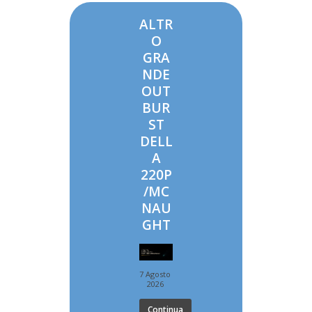
ALTR
O
GRA
NDE
OUT
BUR
ST
DELL
A
220P
/MC
NAU
GHT
7 Agosto
2026
Continua