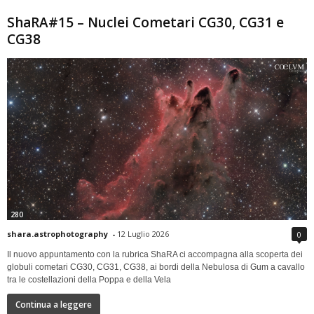
ShaRA#15 – Nuclei Cometari CG30, CG31 e
CG38
280
shara.astrophotography
-
12 Luglio 2026
0
Il nuovo appuntamento con la rubrica ShaRA ci accompagna alla scoperta dei
globuli cometari CG30, CG31, CG38, ai bordi della Nebulosa di Gum a cavallo
tra le costellazioni della Poppa e della Vela
Continua a leggere