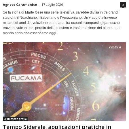
Agnese Caramanico
-
17 Luglio 2026
0
Se la storia di Marte fosse una serie televisiva, sarebbe divisa in tre grandi
stagioni: il Noachiano, l’Esperiano e l’Amazoniano. Un viaggio attraverso
miliardi di anni di evoluzione planetaria, tra oceani scomparsi, gigantesche
eruzioni vulcaniche, perdita dell’atmosfera e trasformazione del pianeta nel
mondo arido che osserviamo oggi.
Astrofotografia
Tempo Siderale: applicazioni pratiche in