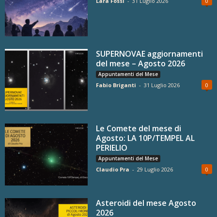
Lara Fossi
-
31 Luglio 2026
0
SUPERNOVAE aggiornamenti
del mese – Agosto 2026
Appuntamenti del Mese
Fabio Briganti
-
31 Luglio 2026
0
Le Comete del mese di
Agosto: LA 10P/TEMPEL AL
PERIELIO
Appuntamenti del Mese
Claudio Pra
-
29 Luglio 2026
0
Asteroidi del mese Agosto
2026