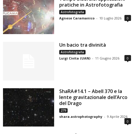
pratiche in Astrofotografia
Astrofotografia
Agnese Caramanico
-
10 Luglio 2026
0
Un bacio tra divinità
Astrofotografia
Luigi Civita (UAN)
-
11 Giugno 2026
0
ShaRA#14.1 – Abell 370 e la
lente gravitazionale dell’Arco
del Drago
279
shara.astrophotography
-
9 Aprile 2026
0