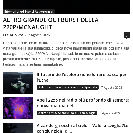
Effemeridi ed Eventi Astronomici
ALTRO GRANDE OUTBURST DELLA
220P/MCNAUGHT
Claudio Pra
-
7 Agosto 2026
0
Dopo il grande “botto” di inizio giugno in prossimità del perielio, che l’aveva
vista variare la sua luminosità di circa nove magnitudini (dalla diciottesima alla
nona grandezza) la 220P/ McNaught ha subìto un nuovo potente outburst
presumibilmente tra il 5 e il 6 agosto, passando improvvisamente dalla
tredicesima alla settima magnitudine.
Il futuro dell’esplorazione lunare passa per
l’Etna
Astronautica ed Esplorazione Spaziale
7 Agosto 2026
Abell 2255 nel radio più profondo di sempre:
nuova mappa del...
Astronomia, Astrofisica e Cosmologia
6 Agosto 2026
Alzando gli occhi al cielo – Vale la sveglia?Le
congiunzioni di...