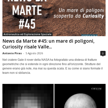
Astronautica ed Esplorazione Spaziale
News da Marte #45: un mare di poligoni,
Curiosity risale Valle...
Antonio Piras
-
5 Agosto 2026
0
Nel cratere Gale il rover della NASA ha fotografato una distesa di fratture
geometriche che si estende in ogni direzione fino all'orizzonte. Strutture del
genere erano già note, ma mai su questa scala. E su come si siano formate il
team non si sbilancia.