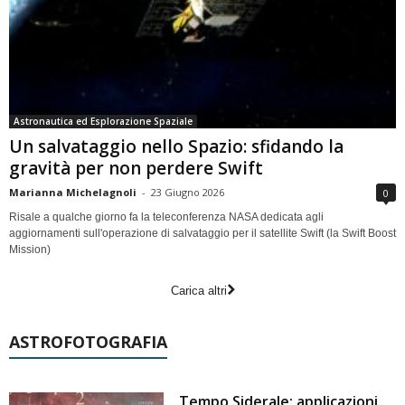
Astronautica ed Esplorazione Spaziale
Un salvataggio nello Spazio: sfidando la
gravità per non perdere Swift
Marianna Michelagnoli
-
23 Giugno 2026
0
Risale a qualche giorno fa la teleconferenza NASA dedicata agli
aggiornamenti sull'operazione di salvataggio per il satellite Swift (la Swift Boost
Mission)
Carica altri
ASTROFOTOGRAFIA
Tempo Siderale: applicazioni