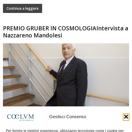
Continua a leggere
PREMIO GRUBER IN COSMOLOGIAIntervista a
Nazzareno Mandolesi
280
Gestisci Consenso
Frida Paolella
-
16 Giugno 2026
0
Intervista al professor Nazzareno Mandolesi, tra i protagonisti della cosmologia
Per fornire le migliori esperienze, utilizziamo tecnologie come i cookie per
spaziale europea e della missione Planck. Il dialogo ripercorre i principali