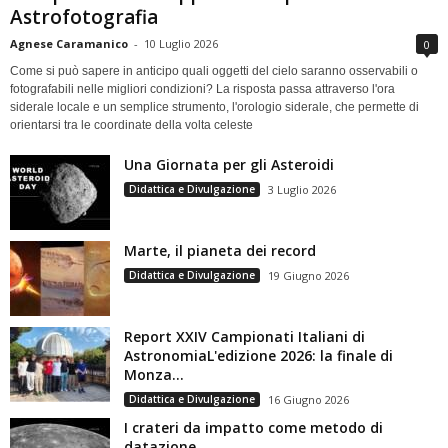
Astrofotografia
Agnese Caramanico
-
10 Luglio 2026
0
Come si può sapere in anticipo quali oggetti del cielo saranno osservabili o
fotografabili nelle migliori condizioni? La risposta passa attraverso l'ora
siderale locale e un semplice strumento, l'orologio siderale, che permette di
orientarsi tra le coordinate della volta celeste
Una Giornata per gli Asteroidi
Didattica e Divulgazione
3 Luglio 2026
Marte, il pianeta dei record
Didattica e Divulgazione
19 Giugno 2026
Report XXIV Campionati Italiani di
AstronomiaL'edizione 2026: la finale di
Monza...
Didattica e Divulgazione
16 Giugno 2026
I crateri da impatto come metodo di
datazione