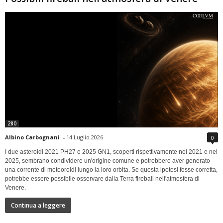
280
Albino Carbognani
-
14 Luglio 2026
0
I due asteroidi 2021 PH27 e 2025 GN1, scoperti rispettivamente nel 2021 e nel
2025, sembrano condividere un'origine comune e potrebbero aver generato
una corrente di meteoroidi lungo la loro orbita. Se questa ipotesi fosse corretta,
potrebbe essere possibile osservare dalla Terra fireball nell'atmosfera di
Venere.
Continua a leggere