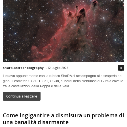
280
shara.astrophotography
-
12 Luglio 2026
0
Il nuovo appuntamento con la rubrica ShaRA ci accompagna alla scoperta dei
globuli cometari CG30, CG31, CG38, ai bordi della Nebulosa di Gum a cavallo
tra le costellazioni della Poppa e della Vela
Continua a leggere
Come ingigantire a dismisura un problema di
una banalità disarmante