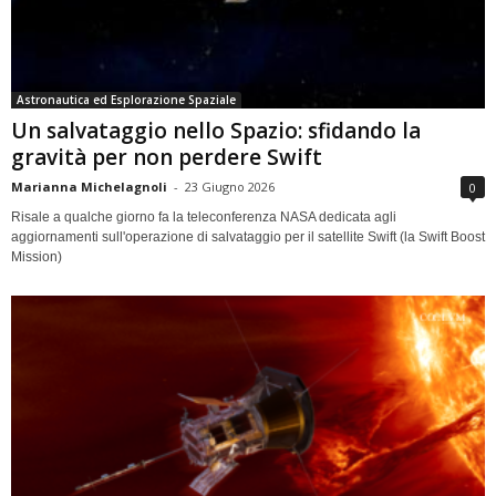
Astronautica ed Esplorazione Spaziale
Un salvataggio nello Spazio: sfidando la
gravità per non perdere Swift
Marianna Michelagnoli
-
23 Giugno 2026
0
Risale a qualche giorno fa la teleconferenza NASA dedicata agli
aggiornamenti sull'operazione di salvataggio per il satellite Swift (la Swift Boost
Mission)