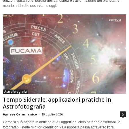
eruzioni vulcaniche, perdita dell’atmosfera e trasformazione del pianeta nel
mondo arido che osserviamo oggi.
Astrofotografia
Tempo Siderale: applicazioni pratiche in
Astrofotografia
Agnese Caramanico
-
10 Luglio 2026
0
Come si può sapere in anticipo quali oggetti del cielo saranno osservabili o
fotografabili nelle migliori condizioni? La risposta passa attraverso l'ora