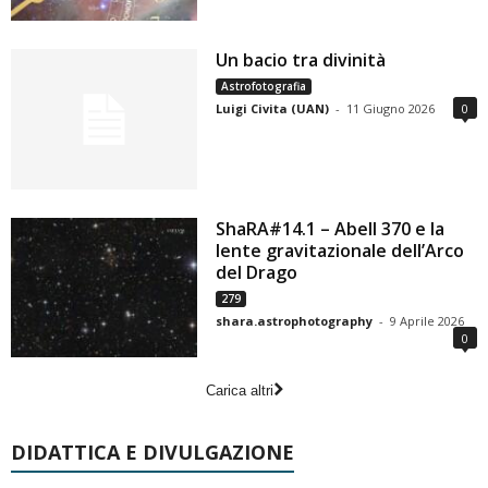
Un bacio tra divinità
Astrofotografia
Luigi Civita (UAN)
-
11 Giugno 2026
0
ShaRA#14.1 – Abell 370 e la
lente gravitazionale dell’Arco
del Drago
279
shara.astrophotography
-
9 Aprile 2026
0
Carica altri
DIDATTICA E DIVULGAZIONE