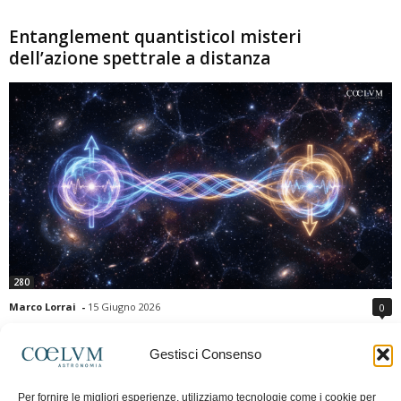
Entanglement quantisticoI misteri
dell’azione spettrale a distanza
280
Marco Lorrai
-
15 Giugno 2026
0
L'entanglement quantistico è uno dei fenomeni più sorprendenti della fisica
moderna: due particelle possono mostrare correlazioni che sembrano ignorare
Gestisci Consenso
la distanza che le separa. Gli esperimenti e i teoremi di Bell hanno escluso le
semplici spiegazioni basate su "variabili nascoste" locali, confermando le
Per fornire le migliori esperienze, utilizziamo tecnologie come i cookie per
previsioni della meccanica quantistica. Nonostante ciò, l'entanglement non