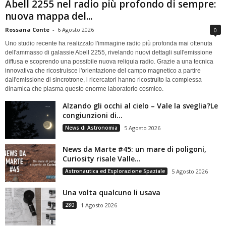
Abell 2255 nel radio più profondo di sempre:
nuova mappa del...
Rossana Conte
-
6 Agosto 2026
0
Uno studio recente ha realizzato l'immagine radio più profonda mai ottenuta
dell'ammasso di galassie Abell 2255, rivelando nuovi dettagli sull'emissione
diffusa e scoprendo una possibile nuova reliquia radio. Grazie a una tecnica
innovativa che ricostruisce l'orientazione del campo magnetico a partire
dall'emissione di sincrotrone, i ricercatori hanno ricostruito la complessa
dinamica che plasma questo enorme laboratorio cosmico.
Alzando gli occhi al cielo – Vale la sveglia?Le
congiunzioni di...
News di Astronomia
5 Agosto 2026
News da Marte #45: un mare di poligoni,
Curiosity risale Valle...
Astronautica ed Esplorazione Spaziale
5 Agosto 2026
Una volta qualcuno li usava
280
1 Agosto 2026