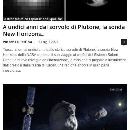
Astronautica ed Esplorazione Spaziale
A undici anni dal sorvolo di Plutone, la sonda
New Horizons...
Vincenzo Pettina
-
16 Luglio 2026
0
Trascorsi ormai undici anni dallo storico sorvolo di Plutone, la sonda New
Horizons della NASA continua il suo viaggio ai confini del Sistema Solare.
Dopo un nuovo risveglio dall’ibernazione, la missione si prepara a trasmettere
dati preziosi dalla fascia di Kuiper, una regione ancora in gran parte
inesplorata