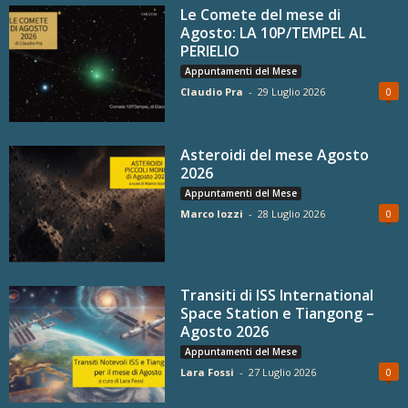
Le Comete del mese di
Agosto: LA 10P/TEMPEL AL
PERIELIO
Appuntamenti del Mese
Claudio Pra
-
29 Luglio 2026
0
Asteroidi del mese Agosto
2026
Appuntamenti del Mese
Marco Iozzi
-
28 Luglio 2026
0
Transiti di ISS International
Space Station e Tiangong –
Agosto 2026
Appuntamenti del Mese
Lara Fossi
-
27 Luglio 2026
0