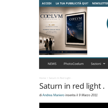
ACCEDI
LA TUA PUBBLICITÀ QUI?
NEWSLETTE
C
o
NEWS
PhotoCoelum
Sezioni
e
l
u
Home
>
Saturn In Red Light .
Saturn in red light .
m
A
s
di
Andrea Maniero
inserita il
9 Marzo 2011
t
r
o