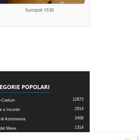
Sunspot 1530
EGORIE POPOLARI
12873
-Coelum
2914
e e Incontri
2408
di Astronomia
1314
 del Mese
364
nomia, Astrofisica e Cosmologia