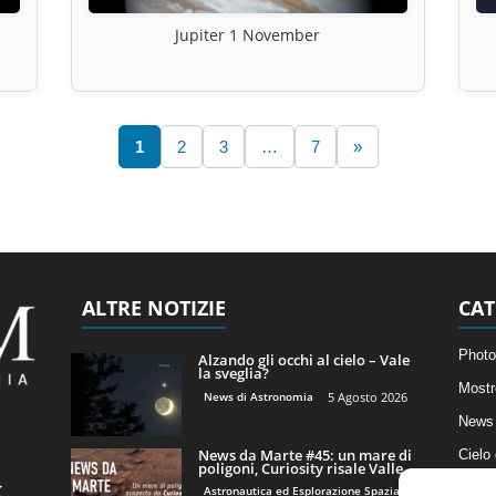
Jupiter 1 November
1
2
3
…
7
»
ALTRE NOTIZIE
CAT
Photo
Alzando gli occhi al cielo – Vale
la sveglia?
Mostr
News di Astronomia
5 Agosto 2026
News 
News da Marte #45: un mare di
Cielo
poligoni, Curiosity risale Valle...
Astro
Astronautica ed Esplorazione Spaziale