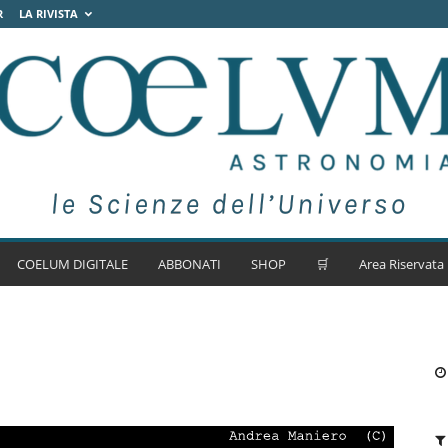
R
LA RIVISTA
COELUM DIGITALE
ABBONATI
SHOP
🛒
Area Riservata