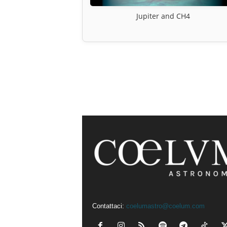
Jupiter and CH4
Contattaci:
coelumastro@coelum.com