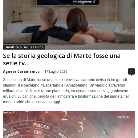
Didattica e Divulgazione
Se la storia geologica di Marte fosse una
serie tv…
Agnese Caramanico
-
17 Luglio 2026
0
Se la storia di Marte fosse una serie televisiva, sarebbe divisa in tre grandi
stagioni: il Noachiano, l’Esperiano e l’Amazoniano. Un viaggio attraverso
miliardi di anni di evoluzione planetaria, tra oceani scomparsi, gigantesche
eruzioni vulcaniche, perdita dell’atmosfera e trasformazione del pianeta nel
mondo arido che osserviamo oggi.