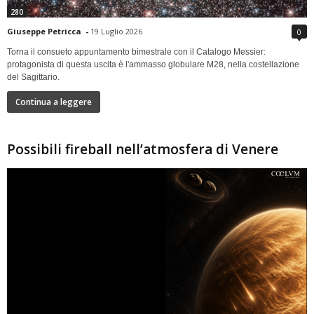
280
Giuseppe Petricca
-
19 Luglio 2026
0
Torna il consueto appuntamento bimestrale con il Catalogo Messier:
protagonista di questa uscita è l'ammasso globulare M28, nella costellazione
del Sagittario.
Continua a leggere
Possibili fireball nell’atmosfera di Venere