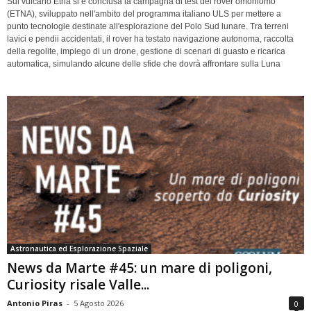
Sul vulcano Etna si è conclusa la campagna di test del rover omoniomo
(ETNA), sviluppato nell'ambito del programma italiano ULS per mettere a
punto tecnologie destinate all'esplorazione del Polo Sud lunare. Tra terreni
lavici e pendii accidentati, il rover ha testato navigazione autonoma, raccolta
della regolite, impiego di un drone, gestione di scenari di guasto e ricarica
automatica, simulando alcune delle sfide che dovrà affrontare sulla Luna
Astronautica ed Esplorazione Spaziale
News da Marte #45: un mare di poligoni,
Curiosity risale Valle...
Antonio Piras
-
5 Agosto 2026
0