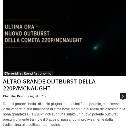
Effemeridi ed Eventi Astronomici
ALTRO GRANDE OUTBURST DELLA
220P/MCNAUGHT
Claudio Pra
-
7 Agosto 2026
0
Dopo il grande “botto” di inizio giugno in prossimità del perielio, che l’aveva
vista variare la sua luminosità di circa nove magnitudini (dalla diciottesima alla
nona grandezza) la 220P/ McNaught ha subìto un nuovo potente outburst
presumibilmente tra il 5 e il 6 agosto, passando improvvisamente dalla
tredicesima alla settima magnitudine.