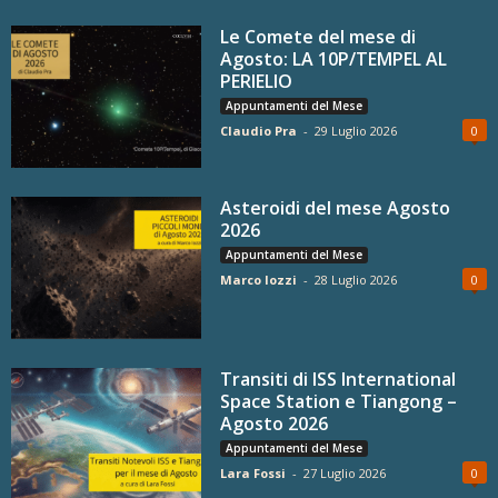
Le Comete del mese di
Agosto: LA 10P/TEMPEL AL
PERIELIO
Appuntamenti del Mese
Claudio Pra
-
29 Luglio 2026
0
Asteroidi del mese Agosto
2026
Appuntamenti del Mese
Marco Iozzi
-
28 Luglio 2026
0
Transiti di ISS International
Space Station e Tiangong –
Agosto 2026
Appuntamenti del Mese
Lara Fossi
-
27 Luglio 2026
0