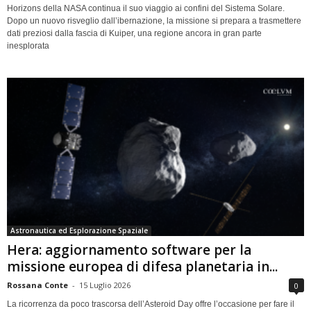
Horizons della NASA continua il suo viaggio ai confini del Sistema Solare.
Dopo un nuovo risveglio dall’ibernazione, la missione si prepara a trasmettere
dati preziosi dalla fascia di Kuiper, una regione ancora in gran parte
inesplorata
Astronautica ed Esplorazione Spaziale
Hera: aggiornamento software per la
missione europea di difesa planetaria in...
Rossana Conte
-
15 Luglio 2026
0
La ricorrenza da poco trascorsa dell’Asteroid Day offre l’occasione per fare il