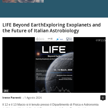
Carica altri
LIFE Beyond EarthExploring Exoplanets and
the Future of Italian Astrobiology
280
Irene Parenti
-
1 Agosto 2026
0
Il 12 e il 13 Marzo si è tenuto presso il Dipartimento di Fisica e Astronomia