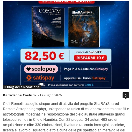
Il Blog della Redazione
Redazione Coelum
-
1 Giugno 2026
0
Cieli Remoti raccoglie cinque anni di attività del progetto ShaRA (Shared
Remote Astrophotography), un'esperienza unica di collaborazione tra astrofili e
astrofotografi impegnati nell'esplorazione del cielo australe attraverso grandi
telescopi remoti in Cile e Namibia. Con 22 progetti, 34 autori, 493 ore di
acquisizione e oltre 330 elaborazioni, il volume racconta immagini, tecniche,
ricerca e lavoro di squadra dietro alcune delle più spettacolari meraviglie del