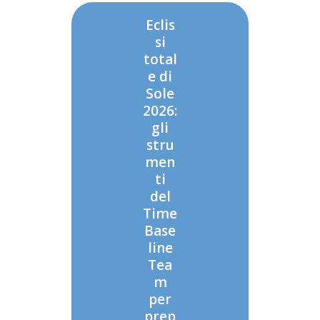
Eclis
si
total
e di
Sole
2026:
gli
stru
men
ti
del
Time
Base
line
Tea
m
per
prep