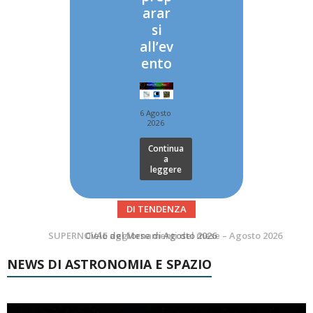
arar
si
all’ev
ento
6 Agosto
2026
Continua
a
leggere
DI TENDENZA
SUPERNOVAE aggiornamenti del mese – Agosto 2026
Le Comete del mese di Agosto: LA 10P/TEMPEL AL PERIELIO
NEWS DI ASTRONOMIA E SPAZIO