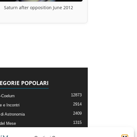
Saturn after opposition June 2012
EGORIE POPOLARI
12873
-Coelum
2914
e e Incontri
2409
di Astronomia
1315
 del Mese
365
nomia, Astrofisica e Cosmologia