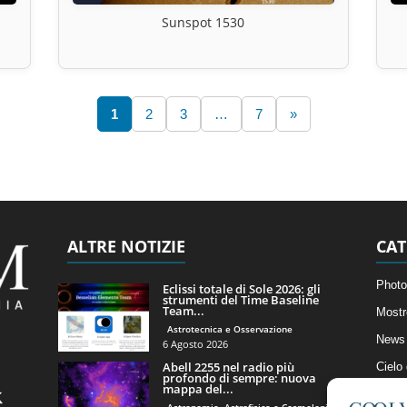
Sunspot 1530
1
2
3
…
7
»
ALTRE NOTIZIE
CAT
Photo
Eclissi totale di Sole 2026: gli
strumenti del Time Baseline
Team...
Mostr
Astrotecnica e Osservazione
News 
6 Agosto 2026
Abell 2255 nel radio più
Cielo
profondo di sempre: nuova
mappa del...
Astro