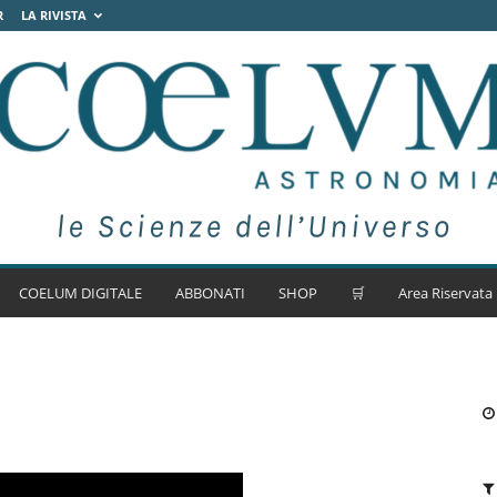
R
LA RIVISTA
COELUM DIGITALE
ABBONATI
SHOP
🛒
Area Riservata