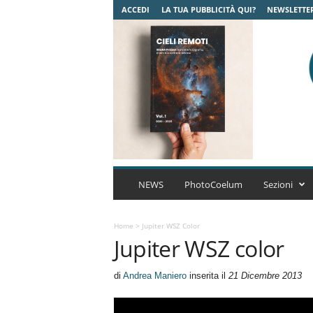
ACCEDI
LA TUA PUBBLICITÀ QUI?
NEWSLETTE
C
o
NEWS
PhotoCoelum
Sezioni
e
l
u
Home
>
Jupiter WSZ Color
Jupiter WSZ color
m
A
s
di
Andrea Maniero
inserita il
21 Dicembre 2013
t
r
o