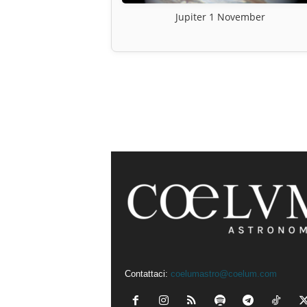
Jupiter 1 November
Contattaci:
coelumastro@coelum.com