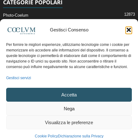
CATEGORIE POPOLARI
12873
Photo-Coelum
2914
Mostre e Incontri
Gestisci Consenso
2412
News di Astronomia
1315
Cielo del Mese
Per fornire le migliori esperienze, utilizziamo tecnologie come i cookie per
memorizzare e/o accedere alle informazioni del dispositivo. Il consenso a
365
Astronomia, Astrofisica e Cosmologia
queste tecnologie ci permetterà di elaborare dati come il comportamento di
268
Articoli e Risorse On-Line
navigazione o ID unici su questo sito. Non acconsentire o ritirare il
consenso può influire negativamente su alcune caratteristiche e funzioni.
193
Il Blog della Redazione
Gestisci servizi
Pubblicità:
ads@coelum.com
Accetta
Copyright © 1997 - 2024 vietata la riproduzione.
CF/P.IVA/VAT.C IT.01988340434
Nega
Privacy Policy
Termini e Condizioni di Vendita
Diritto di recesso
Visualizza le preferenze
Regolamento uso sezione PhotoCoelum
Regolamento Community e Aree di Discussione
Cookie Policy (UE)
Cookie Policy
Dichiarazione sulla Privacy