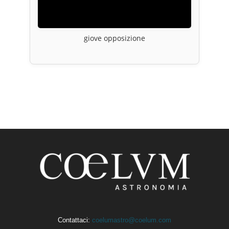
giove opposizione
Contattaci:
coelumastro@coelum.com