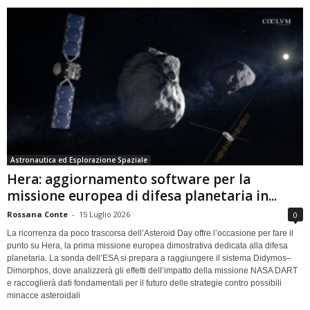
Astronautica ed Esplorazione Spaziale
Hera: aggiornamento software per la
missione europea di difesa planetaria in...
Rossana Conte
-
15 Luglio 2026
0
La ricorrenza da poco trascorsa dell’Asteroid Day offre l’occasione per fare il
punto su Hera, la prima missione europea dimostrativa dedicata alla difesa
planetaria. La sonda dell’ESA si prepara a raggiungere il sistema Didymos–
Dimorphos, dove analizzerà gli effetti dell’impatto della missione NASA DART
e raccoglierà dati fondamentali per il futuro delle strategie contro possibili
minacce asteroidali