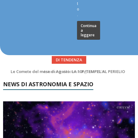
t
o
.
Continua
a
leggere
DI TENDENZA
Asteroidi del mese Agosto 2026
NEWS DI ASTRONOMIA E SPAZIO