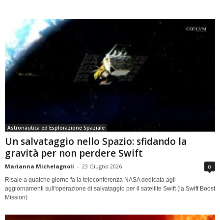
Astronautica ed Esplorazione Spaziale
Un salvataggio nello Spazio: sfidando la
gravità per non perdere Swift
Marianna Michelagnoli
-
23 Giugno 2026
0
Risale a qualche giorno fa la teleconferenza NASA dedicata agli
aggiornamenti sull'operazione di salvataggio per il satellite Swift (la Swift Boost
Mission)