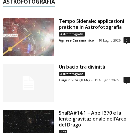
ASTROFOTOGRAFIA
Tempo Siderale: applicazioni
pratiche in Astrofotografia
Astrofotografia
Agnese Caramanico
-
10 Luglio 2026
0
Un bacio tra divinità
Astrofotografia
Luigi Civita (UAN)
-
11 Giugno 2026
0
ShaRA#14.1 – Abell 370 e la
lente gravitazionale dell’Arco
del Drago
279