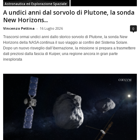
Astronautica ed Esplorazione Spaziale
A undici anni dal sorvolo di Plutone, la sonda
New Horizons...
Vincenzo Pettina
-
16 Luglio 2026
0
Trascorsi ormai undici anni dallo storico sorvolo di Plutone, la sonda New
Horizons della NASA continua il suo viaggio ai confini del Sistema Solare.
Dopo un nuovo risveglio dall’ibernazione, la missione si prepara a trasmettere
dati preziosi dalla fascia di Kuiper, una regione ancora in gran parte
inesplorata