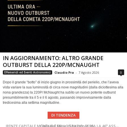
IN AGGIORNAMENTO: ALTRO GRANDE
OUTBURST DELLA 220P/MCNAUGHT
Claudio Pra
-
7 Agosto 2026
0
Effemeridi ed Eventi Astronomici
Dopo il grande “botto” di inizio giugno in prossimità del perielio, che l’aveva
vista variare la sua luminosità di circa nove magnitudini (dalla diciottesima alla
nona grandezza) la 220P/ McNaught ha subìto un nuovo potente outburst
presumibilmente tra il 5 e il 6 agosto, passando improvvisamente dalla
tredicesima alla settima magnitudine.
DI TENDENZA
SUPERNOVAE aggiornamenti del mese – Agosto 2026
Cielo del Mese di Agosto 2026