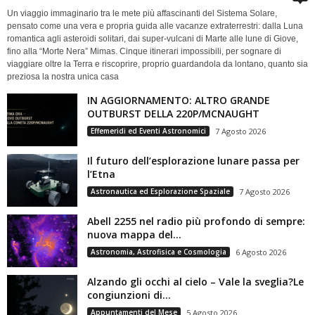
Un viaggio immaginario tra le mete più affascinanti del Sistema Solare,
pensato come una vera e propria guida alle vacanze extraterrestri: dalla Luna
romantica agli asteroidi solitari, dai super-vulcani di Marte alle lune di Giove,
fino alla “Morte Nera” Mimas. Cinque itinerari impossibili, per sognare di
viaggiare oltre la Terra e riscoprire, proprio guardandola da lontano, quanto sia
preziosa la nostra unica casa
IN AGGIORNAMENTO: ALTRO GRANDE
OUTBURST DELLA 220P/MCNAUGHT
Effemeridi ed Eventi Astronomici
7 Agosto 2026
Il futuro dell’esplorazione lunare passa per
l’Etna
Astronautica ed Esplorazione Spaziale
7 Agosto 2026
Abell 2255 nel radio più profondo di sempre:
nuova mappa del...
Astronomia, Astrofisica e Cosmologia
6 Agosto 2026
Alzando gli occhi al cielo – Vale la sveglia?Le
congiunzioni di...
Appuntamenti del Mese
5 Agosto 2026