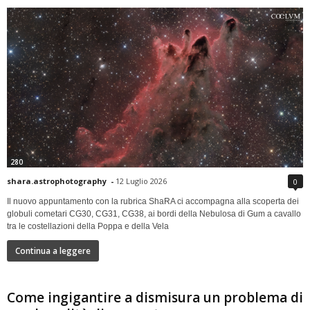
280
shara.astrophotography
-
12 Luglio 2026
0
Il nuovo appuntamento con la rubrica ShaRA ci accompagna alla scoperta dei
globuli cometari CG30, CG31, CG38, ai bordi della Nebulosa di Gum a cavallo
tra le costellazioni della Poppa e della Vela
Continua a leggere
Come ingigantire a dismisura un problema di