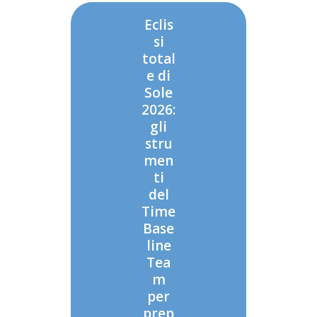
Eclis
si
total
e di
Sole
2026:
gli
stru
men
ti
del
Time
Base
line
Tea
m
per
prep