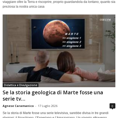
viaggiare oltre la Terra e riscoprire, proprio guardandola da lontano, quanto sia
preziosa la nostra unica casa
Didattica e Divulgazione
Se la storia geologica di Marte fosse una
serie tv…
Agnese Caramanico
-
17 Luglio 2026
0
Se la storia di Marte fosse una serie televisiva, sarebbe divisa in tre grandi
stagioni: il Noachiano, l’Esperiano e l’Amazoniano. Un viaggio attraverso