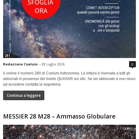
281
Redazione Coelum
-
28 Luglio 2026
0
è online il numero 280 di Coelum Astronomia. La lettura è riservata a tutti gli
abbonati in possesso del livello QUASAR sul sito. Se sei abbonato e non riesci
ad accedere contatta la segreteria.
Continua a leggere
MESSIER 28 M28 – Ammasso Globulare