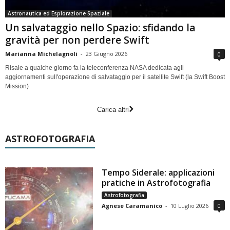
Astronautica ed Esplorazione Spaziale
Un salvataggio nello Spazio: sfidando la
gravità per non perdere Swift
Marianna Michelagnoli
-
23 Giugno 2026
0
Risale a qualche giorno fa la teleconferenza NASA dedicata agli
aggiornamenti sull'operazione di salvataggio per il satellite Swift (la Swift Boost
Mission)
Carica altri
ASTROFOTOGRAFIA
Tempo Siderale: applicazioni
pratiche in Astrofotografia
Astrofotografia
Agnese Caramanico
-
10 Luglio 2026
0