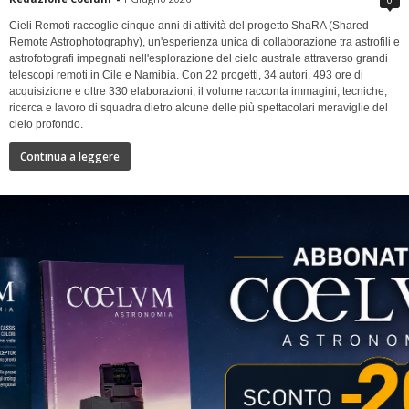
Cieli Remoti raccoglie cinque anni di attività del progetto ShaRA (Shared
Remote Astrophotography), un'esperienza unica di collaborazione tra astrofili e
astrofotografi impegnati nell'esplorazione del cielo australe attraverso grandi
telescopi remoti in Cile e Namibia. Con 22 progetti, 34 autori, 493 ore di
acquisizione e oltre 330 elaborazioni, il volume racconta immagini, tecniche,
ricerca e lavoro di squadra dietro alcune delle più spettacolari meraviglie del
cielo profondo.
Continua a leggere