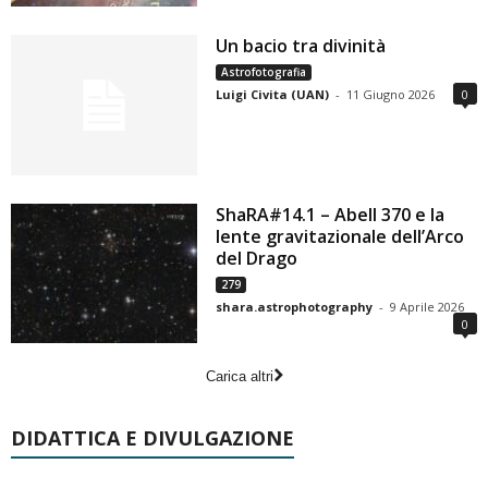
Un bacio tra divinità
Astrofotografia
Luigi Civita (UAN)
-
11 Giugno 2026
0
ShaRA#14.1 – Abell 370 e la
lente gravitazionale dell’Arco
del Drago
279
shara.astrophotography
-
9 Aprile 2026
0
Carica altri
DIDATTICA E DIVULGAZIONE