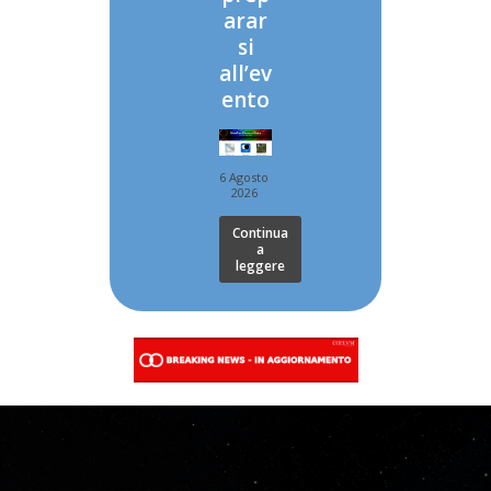
arar
si
all’ev
ento
6 Agosto
2026
Continua
a
leggere