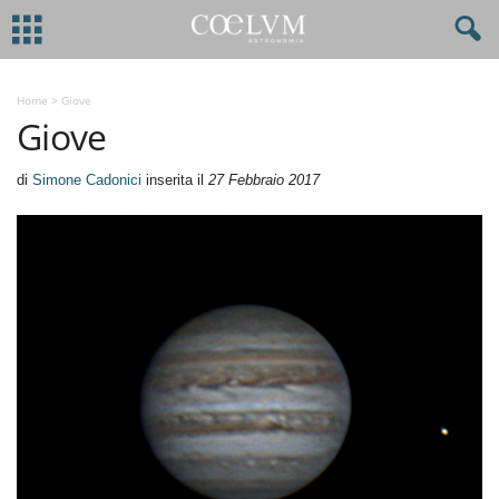
Home
>
Giove
Giove
di
Simone Cadonici
inserita il
27 Febbraio 2017