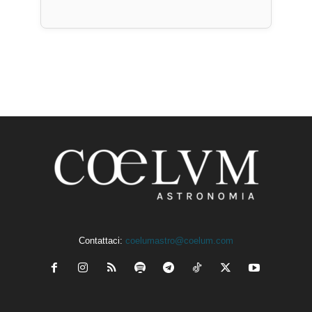
Contattaci:
coelumastro@coelum.com