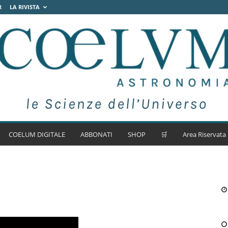
R
LA RIVISTA
COELUM DIGITALE
ABBONATI
SHOP
🛒
Area Riservata