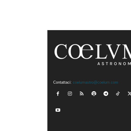
Contattaci:
coelumastro@coelum.com