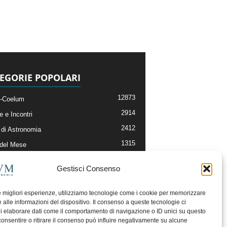
EGORIE POPOLARI
12873
-Coelum
2914
e e Incontri
2412
di Astronomia
1315
 del Mese
365
nomia, Astrofisica e Cosmologia
Gestisci Consenso
268
li e Risorse On-Line
192
og della Redazione
le migliori esperienze, utilizziamo tecnologie come i cookie per memorizzare
 alle informazioni del dispositivo. Il consenso a queste tecnologie ci
i elaborare dati come il comportamento di navigazione o ID unici su questo
consentire o ritirare il consenso può influire negativamente su alcune