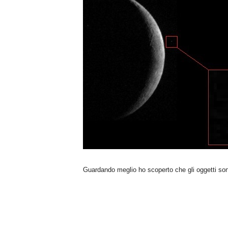
n
o
m
i
a
Guardando meglio ho scoperto che gli oggetti so