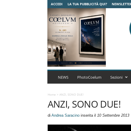
ACCEDI
LA TUA PUBBLICITÀ QUI?
NEWSLETTE
C
o
NEWS
PhotoCoelum
Sezioni
e
l
u
Home
>
ANZI, SONO DUE!
ANZI, SONO DUE!
m
A
s
di
Andrea Saracino
inserita il
10 Settembre 2013
t
r
o