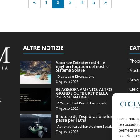
«
1
2
3
4
5
»
ALTRE NOTIZIE
CAT
Photo
Vacanze Extraterrestri: le
migliori location del nostro
Sistema Solare
Mostr
Didattica e Divulgazione
News 
8 Agosto 2026
IN AGGIORNAMENTO: ALTRO
Cielo
GRANDE OUTBURST DELLA
220P/MCNAUGHT
Astro
Effemeridi ed Eventi Astronomici
Artico
7 Agosto 2026
Il futuro dell’esplorazione lunare
Il Bl
Per fornire 
passa per l’Etna
e/o accedere
Astronautica ed Esplorazione Spaziale
permetterà d
7 Agosto 2026
sito. Non ac