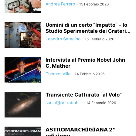
Andrea Ferrero
-
15 Febbraio 2026
Uomini di un certo “Impatto” – lo
Studio Sperimentale dei Crateri...
Leandro Saracino
-
15 Febbraio 2026
Intervista al Premio Nobel John
C. Mather
Thomas Villa
-
14 Febbraio 2026
Transiente Catturato “al Volo”
social@astroboh.it
-
14 Febbraio 2026
𝗔𝗦𝗧𝗥𝗢𝗠𝗔𝗥𝗖𝗛𝗜𝗚𝗜𝗔𝗡𝗔 𝟮^
𝗲𝗱𝗶𝘇𝗶𝗼𝗻𝗲