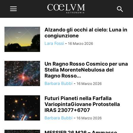
Alzando gli occhi al cielo: Luna in
congiunzione
Lara Fossi
-
16 Marzo 2026
Un Ragno Rosso Cosmico per una
Stella MorenteNebulosa del
Ragno Rosso...
Barbara Bubbi
-
16 Marzo 2026
Futuri Pianeti nella Farfalla
VariopintaGiovane Protostella
IRAS 23077+6707
Barbara Bubbi
-
16 Marzo 2026
MESSIER 26 M26 – Ammasso