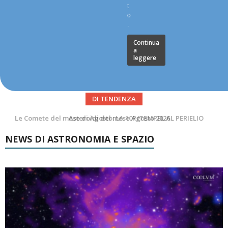
t
o
.
Continua
a
leggere
DI TENDENZA
Asteroidi del mese Agosto 2026
NEWS DI ASTRONOMIA E SPAZIO