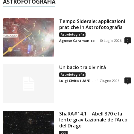
ASTROFOTOGRAFIA
Tempo Siderale: applicazioni
pratiche in Astrofotografia
Astrofotografia
Agnese Caramanico
-
10 Luglio 2026
0
Un bacio tra divinità
Astrofotografia
Luigi Civita (UAN)
-
11 Giugno 2026
0
ShaRA#14.1 – Abell 370 e la
lente gravitazionale dell’Arco
del Drago
279