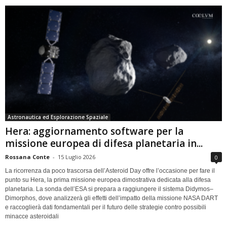
Astronautica ed Esplorazione Spaziale
Hera: aggiornamento software per la
missione europea di difesa planetaria in...
Rossana Conte
-
15 Luglio 2026
0
La ricorrenza da poco trascorsa dell’Asteroid Day offre l’occasione per fare il
punto su Hera, la prima missione europea dimostrativa dedicata alla difesa
planetaria. La sonda dell’ESA si prepara a raggiungere il sistema Didymos–
Dimorphos, dove analizzerà gli effetti dell’impatto della missione NASA DART
e raccoglierà dati fondamentali per il futuro delle strategie contro possibili
minacce asteroidali