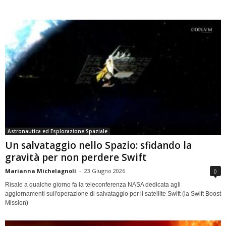
Astronautica ed Esplorazione Spaziale
Un salvataggio nello Spazio: sfidando la
gravità per non perdere Swift
Marianna Michelagnoli
-
23 Giugno 2026
0
Risale a qualche giorno fa la teleconferenza NASA dedicata agli
aggiornamenti sull'operazione di salvataggio per il satellite Swift (la Swift Boost
Mission)