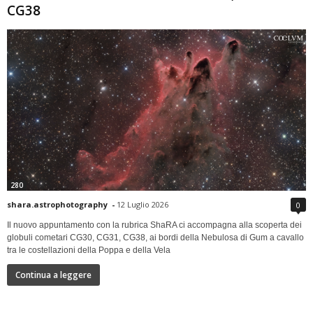
CG38
280
shara.astrophotography
-
12 Luglio 2026
0
Il nuovo appuntamento con la rubrica ShaRA ci accompagna alla scoperta dei
globuli cometari CG30, CG31, CG38, ai bordi della Nebulosa di Gum a cavallo
tra le costellazioni della Poppa e della Vela
Continua a leggere