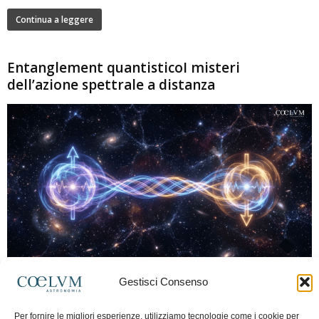
Continua a leggere
Entanglement quantisticoI misteri
dell’azione spettrale a distanza
280
Gestisci Consenso
Marco Lorrai
-
15 Giugno 2026
0
L'entanglement quantistico è uno dei fenomeni più sorprendenti della fisica
Per fornire le migliori esperienze, utilizziamo tecnologie come i cookie per
moderna: due particelle possono mostrare correlazioni che sembrano ignorare