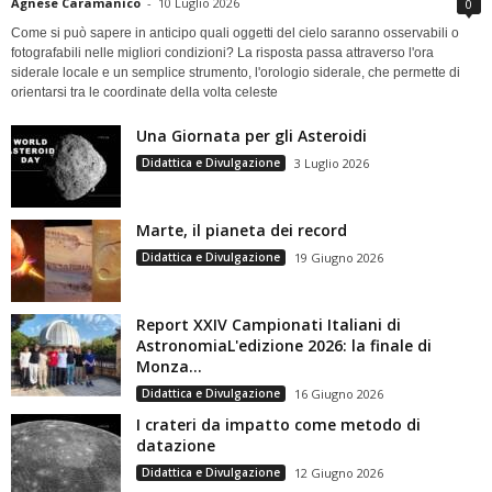
Agnese Caramanico
-
10 Luglio 2026
0
Come si può sapere in anticipo quali oggetti del cielo saranno osservabili o
fotografabili nelle migliori condizioni? La risposta passa attraverso l'ora
siderale locale e un semplice strumento, l'orologio siderale, che permette di
orientarsi tra le coordinate della volta celeste
Una Giornata per gli Asteroidi
Didattica e Divulgazione
3 Luglio 2026
Marte, il pianeta dei record
Didattica e Divulgazione
19 Giugno 2026
Report XXIV Campionati Italiani di
AstronomiaL'edizione 2026: la finale di
Monza...
Didattica e Divulgazione
16 Giugno 2026
I crateri da impatto come metodo di
datazione
Didattica e Divulgazione
12 Giugno 2026