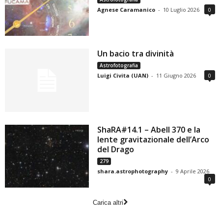
Agnese Caramanico
-
10 Luglio 2026
0
Un bacio tra divinità
Astrofotografia
Luigi Civita (UAN)
-
11 Giugno 2026
0
ShaRA#14.1 – Abell 370 e la
lente gravitazionale dell’Arco
del Drago
279
shara.astrophotography
-
9 Aprile 2026
0
Carica altri