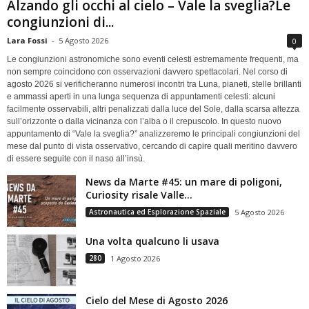
Alzando gli occhi al cielo – Vale la sveglia?Le
congiunzioni di...
Lara Fossi
-
5 Agosto 2026
0
Le congiunzioni astronomiche sono eventi celesti estremamente frequenti, ma
non sempre coincidono con osservazioni davvero spettacolari. Nel corso di
agosto 2026 si verificheranno numerosi incontri tra Luna, pianeti, stelle brillanti
e ammassi aperti in una lunga sequenza di appuntamenti celesti: alcuni
facilmente osservabili, altri penalizzati dalla luce del Sole, dalla scarsa altezza
sull’orizzonte o dalla vicinanza con l’alba o il crepuscolo. In questo nuovo
appuntamento di “Vale la sveglia?” analizzeremo le principali congiunzioni del
mese dal punto di vista osservativo, cercando di capire quali meritino davvero
di essere seguite con il naso all’insù.
News da Marte #45: un mare di poligoni,
Curiosity risale Valle...
Astronautica ed Esplorazione Spaziale
5 Agosto 2026
Una volta qualcuno li usava
280
1 Agosto 2026
Cielo del Mese di Agosto 2026