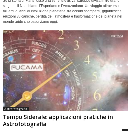
Se la storia di Marte fosse una serie televisiva, sarebbe divisa in tre grandi
stagioni: il Noachiano, l’Esperiano e l’Amazoniano. Un viaggio attraverso
miliardi di anni di evoluzione planetaria, tra oceani scomparsi, gigantesche
eruzioni vulcaniche, perdita dell’atmosfera e trasformazione del pianeta nel
mondo arido che osserviamo oggi.
Astrofotografia
Tempo Siderale: applicazioni pratiche in
Astrofotografia