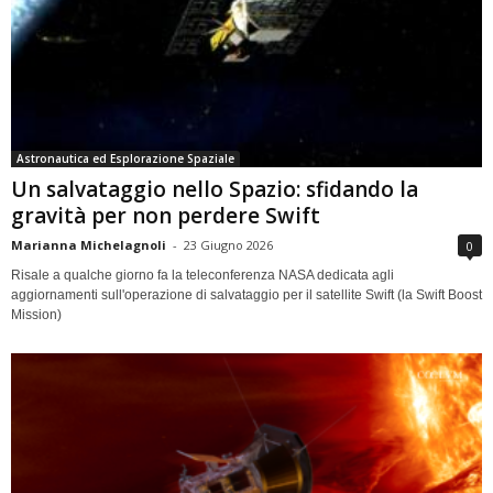
Astronautica ed Esplorazione Spaziale
Un salvataggio nello Spazio: sfidando la
gravità per non perdere Swift
Marianna Michelagnoli
-
23 Giugno 2026
0
Risale a qualche giorno fa la teleconferenza NASA dedicata agli
aggiornamenti sull'operazione di salvataggio per il satellite Swift (la Swift Boost
Mission)