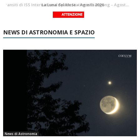
Le costellazioni di Agosto 2026: Delfino
La Luna del Mese – Agosto 2026
NEWS DI ASTRONOMIA E SPAZIO
News di Astronomia