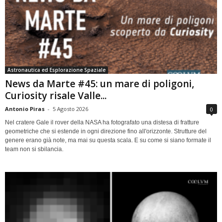
Astronautica ed Esplorazione Spaziale
News da Marte #45: un mare di poligoni,
Curiosity risale Valle...
Antonio Piras
-
5 Agosto 2026
0
Nel cratere Gale il rover della NASA ha fotografato una distesa di fratture
geometriche che si estende in ogni direzione fino all'orizzonte. Strutture del
genere erano già note, ma mai su questa scala. E su come si siano formate il
team non si sbilancia.