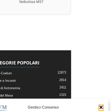
Nebulosa M57
EGORIE POPOLARI
12873
-Coelum
2914
e e Incontri
2411
di Astronomia
1315
 del Mese
365
nomia, Astrofisica e Cosmologia
Gestisci Consenso
268
li e Risorse On-Line