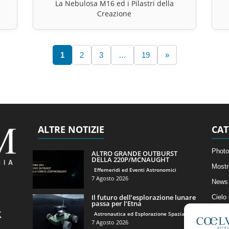
La Nebulosa M16 ed i Pilastri della
Creazione
1
2
3
…
19
»
ALTRE NOTIZIE
CAT
Photo
ALTRO GRANDE OUTBURST
DELLA 220P/MCNAUGHT
Mostr
Effemeridi ed Eventi Astronomici
7 Agosto 2026
News 
Il futuro dell’esplorazione lunare
Cielo
passa per l’Etna
Astro
Astronautica ed Esplorazione Spaziale
7 Agosto 2026
Artico