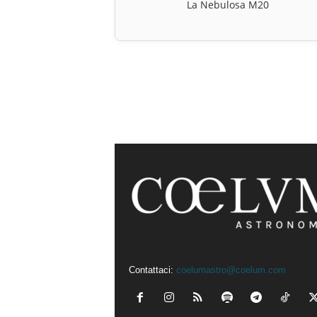
La Nebulosa M20
Contattaci:
coelumastro@coelum.com