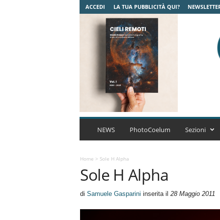
ACCEDI
LA TUA PUBBLICITÀ QUI?
NEWSLETTE
C
o
NEWS
PhotoCoelum
Sezioni
e
l
u
Home
>
Sole H Alpha
Sole H Alpha
m
A
s
di
Samuele Gasparini
inserita il
28 Maggio 2011
t
r
o