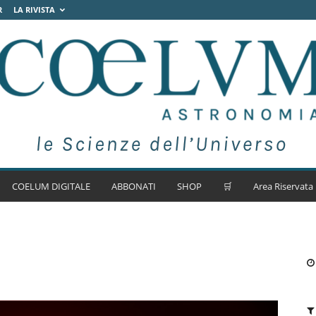
R
LA RIVISTA
COELUM DIGITALE
ABBONATI
SHOP
🛒
Area Riservata