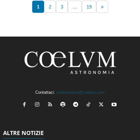
1
2
3
…
19
»
Contattaci:
coelumastro@coelum.com
ALTRE NOTIZIE