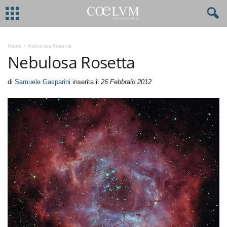
Home
>
Nebulosa Rosetta
Nebulosa Rosetta
di
Samuele Gasparini
inserita il
26 Febbraio 2012