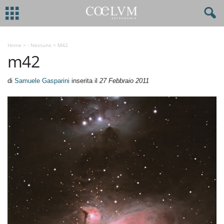
Home
>
- Nessuno
>
M42
m42
di
Samuele Gasparini
inserita il
27 Febbraio 2011