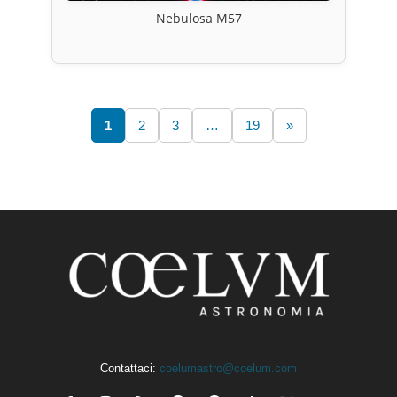
Nebulosa M57
1
2
3
…
19
»
Contattaci:
coelumastro@coelum.com