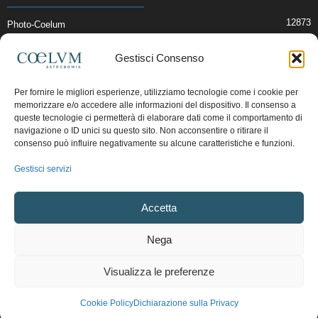
12873
Photo-Coelum
2914
Mostre e Incontri
Gestisci Consenso
2409
News di Astronomia
1315
Cielo del Mese
Per fornire le migliori esperienze, utilizziamo tecnologie come i cookie per
memorizzare e/o accedere alle informazioni del dispositivo. Il consenso a
365
Astronomia, Astrofisica e Cosmologia
queste tecnologie ci permetterà di elaborare dati come il comportamento di
268
navigazione o ID unici su questo sito. Non acconsentire o ritirare il
Articoli e Risorse On-Line
consenso può influire negativamente su alcune caratteristiche e funzioni.
192
Il Blog della Redazione
Gestisci servizi
Pubblicità:
ads@coelum.com
Accetta
Copyright © 1997 - 2024 vietata la riproduzione.
CF/P.IVA/VAT.C IT.01988340434
Nega
Privacy Policy
Termini e Condizioni di Vendita
Diritto di recesso
Visualizza le preferenze
Regolamento uso sezione PhotoCoelum
Regolamento Community e Aree di Discussione
Cookie Policy (UE)
Cookie Policy
Dichiarazione sulla Privacy