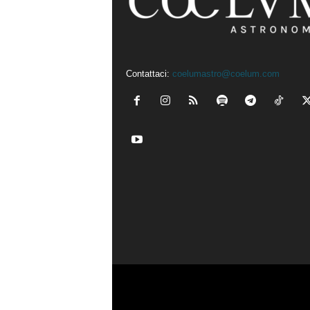
Contattaci:
coelumastro@coelum.com