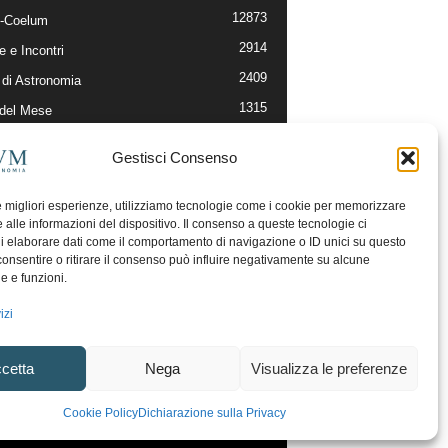
12873
-Coelum
2914
e e Incontri
2409
di Astronomia
1315
 del Mese
365
nomia, Astrofisica e Cosmologia
Gestisci Consenso
268
li e Risorse On-Line
192
og della Redazione
le migliori esperienze, utilizziamo tecnologie come i cookie per memorizzare
 alle informazioni del dispositivo. Il consenso a queste tecnologie ci
i elaborare dati come il comportamento di navigazione o ID unici su questo
consentire o ritirare il consenso può influire negativamente su alcune
he e funzioni.
izi
cetta
Nega
Visualizza le preferenze
ecesso
Regolamento uso sezione PhotoCoelum
Cookie Policy
Dichiarazione sulla Privacy
unity e Aree di Discussione
Cookie Policy (UE)