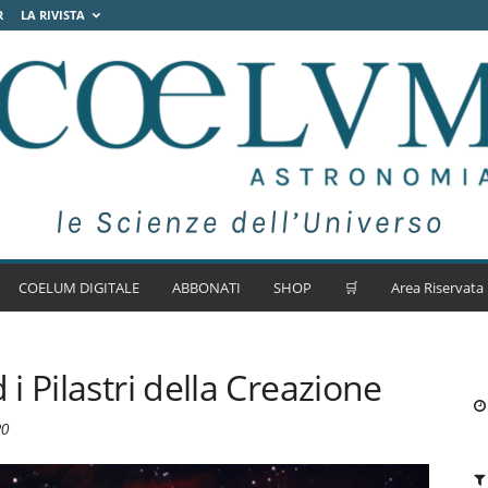
R
LA RIVISTA
COELUM DIGITALE
ABBONATI
SHOP
🛒
Area Riservata
 Pilastri della Creazione
20