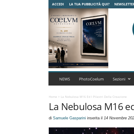
ACCEDI
LA TUA PUBBLICITÀ QUI?
NEWSLETTE
C
o
NEWS
PhotoCoelum
Sezioni
e
l
u
Home
>
La Nebulosa M16 Ed I Pilastri Della Creazione
La Nebulosa M16 ed i
m
A
s
di
Samuele Gasparini
inserita il
14 Novembre 20
t
r
o