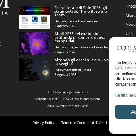
Photo
Eclissi totale di Sole 2026: gli
strumenti del Time Baseline
Team...
Mostr
Astrotecnica e Osservazione
News 
6 Agosto 2026
Abell 2255 nel radio più
Cielo
profondo di sempre: nuova
mappa del...
Astro
Astronomia, Astrofisica e Cosmologia
Artico
6 Agosto 2026
Alzando gli occhi al cielo – Vale
Il Bl
Per fornire 
la sveglia?
e/o accedere
Appuntamenti del Mese
permetterà d
5 Agosto 2026
sito. Non ac
caratteristic
Pubblicità:
ads@coelum.com
Gestisci serv
Copyright © 1997 - 2024 vietata la riproduzione.
CF/P.IVA/VAT.C IT.01988340434
Ac
Privacy Policy
Termini e Condizioni di Vendita
Diritto di r
Regolamento Comm