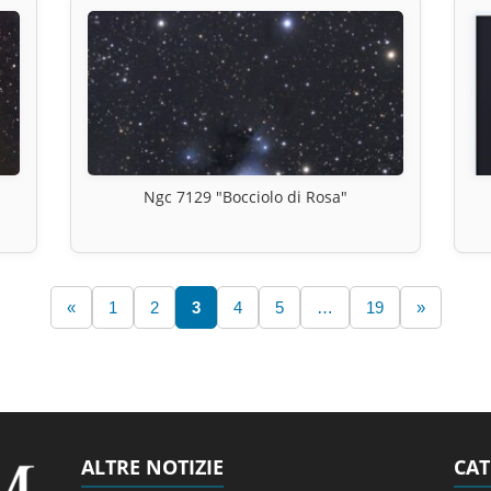
Ngc 7129 "Bocciolo di Rosa"
«
1
2
3
4
5
…
19
»
ALTRE NOTIZIE
CAT