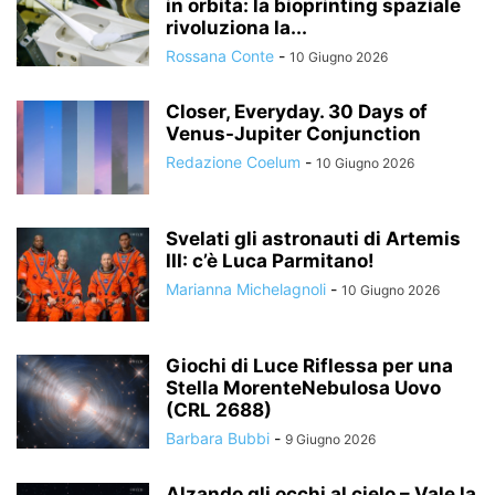
in orbita: la bioprinting spaziale
rivoluziona la...
Rossana Conte
-
10 Giugno 2026
Closer, Everyday. 30 Days of
Venus-Jupiter Conjunction
Redazione Coelum
-
10 Giugno 2026
Svelati gli astronauti di Artemis
III: c’è Luca Parmitano!
Marianna Michelagnoli
-
10 Giugno 2026
Giochi di Luce Riflessa per una
Stella MorenteNebulosa Uovo
(CRL 2688)
Barbara Bubbi
-
9 Giugno 2026
Alzando gli occhi al cielo – Vale la