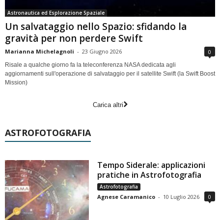
Astronautica ed Esplorazione Spaziale
Un salvataggio nello Spazio: sfidando la
gravità per non perdere Swift
Marianna Michelagnoli
-
23 Giugno 2026
0
Risale a qualche giorno fa la teleconferenza NASA dedicata agli
aggiornamenti sull'operazione di salvataggio per il satellite Swift (la Swift Boost
Mission)
Carica altri
ASTROFOTOGRAFIA
Tempo Siderale: applicazioni
pratiche in Astrofotografia
Astrofotografia
Agnese Caramanico
-
10 Luglio 2026
0