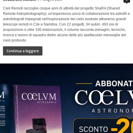
Cieli Remoti raccoglie cinque anni di attività del progetto ShaRA (Shared
Remote Astrophotography), un'esperienza unica di collaborazione tra astrofili e
astrofotografi impegnati nell'esplorazione del cielo australe attraverso grandi
telescopi remoti in Cile e Namibia. Con 22 progetti, 34 autori, 493 ore di
acquisizione e oltre 330 elaborazioni, il volume racconta immagini, tecniche,
ricerca e lavoro di squadra dietro alcune delle più spettacolari meraviglie del
cielo profondo.
Continua a leggere