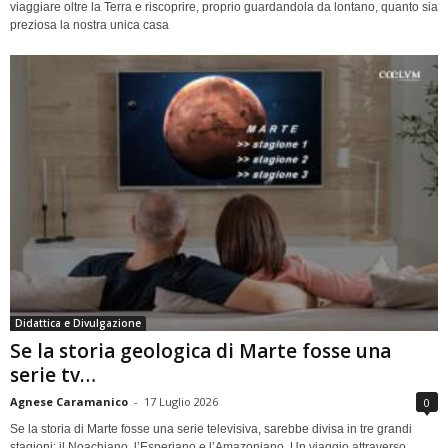
viaggiare oltre la Terra e riscoprire, proprio guardandola da lontano, quanto sia
preziosa la nostra unica casa
Didattica e Divulgazione
Se la storia geologica di Marte fosse una
serie tv…
Agnese Caramanico
-
17 Luglio 2026
0
Se la storia di Marte fosse una serie televisiva, sarebbe divisa in tre grandi
stagioni: il Noachiano, l’Esperiano e l’Amazoniano. Un viaggio attraverso