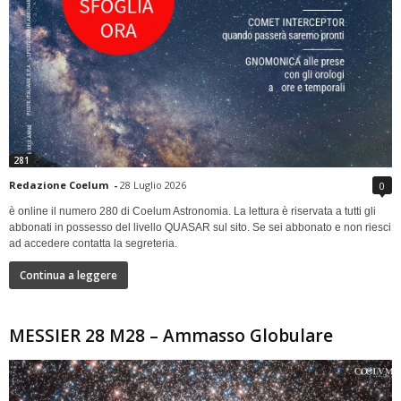
281
Redazione Coelum
-
28 Luglio 2026
0
è online il numero 280 di Coelum Astronomia. La lettura è riservata a tutti gli
abbonati in possesso del livello QUASAR sul sito. Se sei abbonato e non riesci
ad accedere contatta la segreteria.
Continua a leggere
MESSIER 28 M28 – Ammasso Globulare