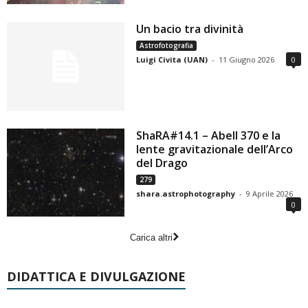
Un bacio tra divinità
Astrofotografia
Luigi Civita (UAN)
-
11 Giugno 2026
0
ShaRA#14.1 – Abell 370 e la
lente gravitazionale dell’Arco
del Drago
279
shara.astrophotography
-
9 Aprile 2026
0
Carica altri
DIDATTICA E DIVULGAZIONE