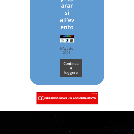
arar
si
all’ev
ento
6 Agosto
2026
Continua
a
leggere