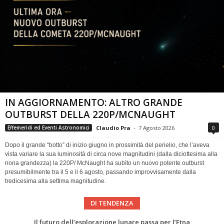
IN AGGIORNAMENTO: ALTRO GRANDE
OUTBURST DELLA 220P/MCNAUGHT
Claudio Pra
-
7 Agosto 2026
0
Effemeridi ed Eventi Astronomici
Dopo il grande “botto” di inizio giugno in prossimità del perielio, che l’aveva
vista variare la sua luminosità di circa nove magnitudini (dalla diciottesima alla
nona grandezza) la 220P/ McNaught ha subìto un nuovo potente outburst
presumibilmente tra il 5 e il 6 agosto, passando improvvisamente dalla
tredicesima alla settima magnitudine.
DI TENDENZA
Eclissi totale di Sole 2026: gli strumenti del Time Baseline Team per prepararsi all’evento