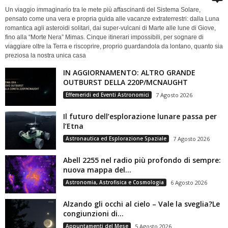
Un viaggio immaginario tra le mete più affascinanti del Sistema Solare,
pensato come una vera e propria guida alle vacanze extraterrestri: dalla Luna
romantica agli asteroidi solitari, dai super-vulcani di Marte alle lune di Giove,
fino alla “Morte Nera” Mimas. Cinque itinerari impossibili, per sognare di
viaggiare oltre la Terra e riscoprire, proprio guardandola da lontano, quanto sia
preziosa la nostra unica casa
IN AGGIORNAMENTO: ALTRO GRANDE
OUTBURST DELLA 220P/MCNAUGHT
Effemeridi ed Eventi Astronomici
7 Agosto 2026
Il futuro dell’esplorazione lunare passa per
l’Etna
Astronautica ed Esplorazione Spaziale
7 Agosto 2026
Abell 2255 nel radio più profondo di sempre:
nuova mappa del...
Astronomia, Astrofisica e Cosmologia
6 Agosto 2026
Alzando gli occhi al cielo – Vale la sveglia?Le
congiunzioni di...
Appuntamenti del Mese
5 Agosto 2026