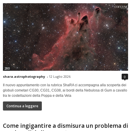
280
shara.astrophotography
-
12 Luglio 2026
0
Il nuovo appuntamento con la rubrica ShaRA ci accompagna alla scoperta dei
globuli cometari CG30, CG31, CG38, ai bordi della Nebulosa di Gum a cavallo
tra le costellazioni della Poppa e della Vela
Continua a leggere
Come ingigantire a dismisura un problema di