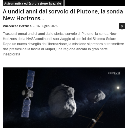
Astronautica ed Esplorazione Spaziale
A undici anni dal sorvolo di Plutone, la sonda
New Horizons...
Vincenzo Pettina
-
16 Luglio 2026
0
Trascorsi ormai undici anni dallo storico sorvolo di Plutone, la sonda New
Horizons della NASA continua il suo viaggio ai confini del Sistema Solare.
Dopo un nuovo risveglio dall’ibernazione, la missione si prepara a trasmettere
dati preziosi dalla fascia di Kuiper, una regione ancora in gran parte
inesplorata