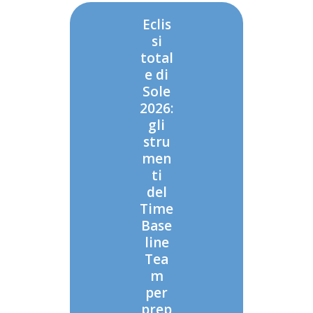
Eclis
si
total
e di
Sole
2026:
gli
stru
men
ti
del
Time
Base
line
Tea
m
per
prep