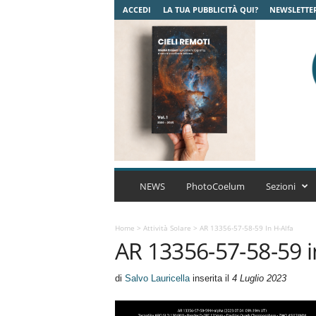
ACCEDI
LA TUA PUBBLICITÀ QUI?
NEWSLETTE
C
o
NEWS
PhotoCoelum
Sezioni
e
l
u
Home
>
Attività Solare
>
AR 13356-57-58-59 In H-Alfa
AR 13356-57-58-59 i
m
A
s
di
Salvo Lauricella
inserita il
4 Luglio 2023
t
r
o