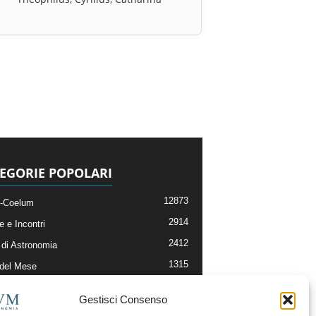
EGORIE POPOLARI
12873
-Coelum
2914
e e Incontri
2412
di Astronomia
1315
 del Mese
365
nomia, Astrofisica e Cosmologia
Gestisci Consenso
268
li e Risorse On-Line