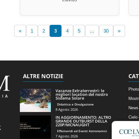
«
1
2
3
4
5
…
30
»
ALTRE NOTIZIE
CAT
Photo
Vacanze Extraterrestri: le
migliori location del nostro
Sistema Solare
Mostr
Didattica e Divulgazione
News 
8 Agosto 2026
IN AGGIORNAMENTO: ALTRO
Cielo
GRANDE OUTBURST DELLA
220P/MCNAUGHT
Astro
Effemeridi ed Eventi Astronomici
Artico
7 Agosto 2026