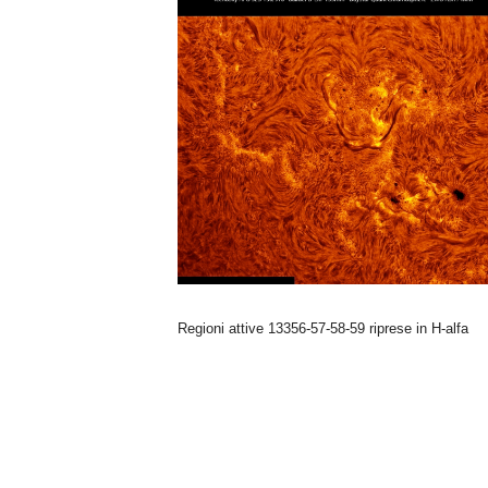
n
o
m
i
a
Regioni attive 13356-57-58-59 riprese in H-alfa