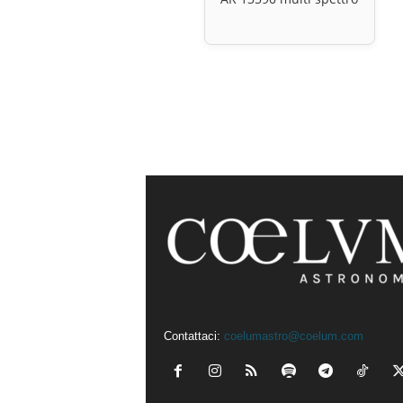
Contattaci:
coelumastro@coelum.com