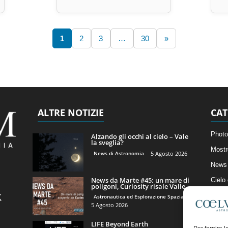
1
2
3
…
30
»
ALTRE NOTIZIE
CAT
Photo
Alzando gli occhi al cielo – Vale
la sveglia?
Mostr
News di Astronomia
5 Agosto 2026
News 
News da Marte #45: un mare di
Cielo
poligoni, Curiosity risale Valle...
Astro
Astronautica ed Esplorazione Spaziale
5 Agosto 2026
Artico
LIFE Beyond Earth
Il Bl