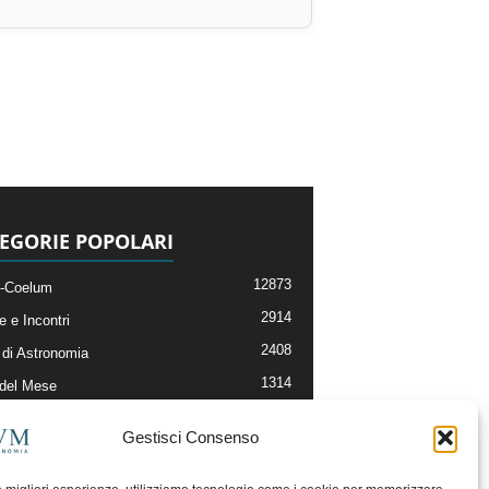
EGORIE POPOLARI
12873
-Coelum
2914
e e Incontri
2408
di Astronomia
1314
 del Mese
364
nomia, Astrofisica e Cosmologia
Gestisci Consenso
268
li e Risorse On-Line
192
og della Redazione