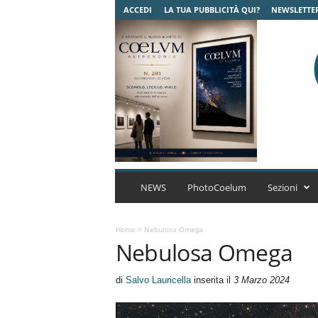
ACCEDI
LA TUA PUBBLICITÀ QUI?
NEWSLETTE
C
o
NEWS
PhotoCoelum
Sezioni
e
l
u
Home
>
Nebulosa Omega
Nebulosa Omega
m
A
s
di
Salvo Lauricella
inserita il
3 Marzo 2024
t
r
o