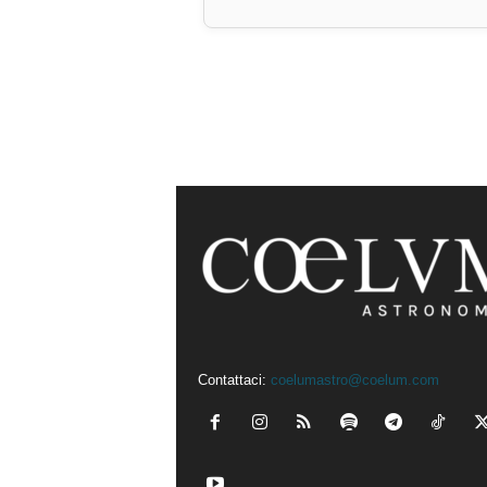
Contattaci:
coelumastro@coelum.com