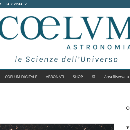
R
LA RIVISTA
COELUM DIGITALE
ABBONATI
SHOP
🛒
Area Riservata