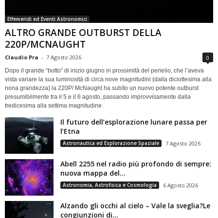
Effemeridi ed Eventi Astronomici
ALTRO GRANDE OUTBURST DELLA
220P/MCNAUGHT
Claudio Pra
-
7 Agosto 2026
0
Dopo il grande “botto” di inizio giugno in prossimità del perielio, che l’aveva
vista variare la sua luminosità di circa nove magnitudini (dalla diciottesima alla
nona grandezza) la 220P/ McNaught ha subìto un nuovo potente outburst
presumibilmente tra il 5 e il 6 agosto, passando improvvisamente dalla
tredicesima alla settima magnitudine.
Il futuro dell’esplorazione lunare passa per
l’Etna
Astronautica ed Esplorazione Spaziale
7 Agosto 2026
Abell 2255 nel radio più profondo di sempre:
nuova mappa del...
Astronomia, Astrofisica e Cosmologia
6 Agosto 2026
Alzando gli occhi al cielo – Vale la sveglia?Le
congiunzioni di...