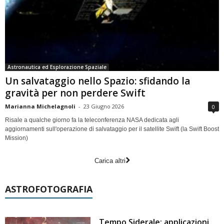
Astronautica ed Esplorazione Spaziale
Un salvataggio nello Spazio: sfidando la
gravità per non perdere Swift
Marianna Michelagnoli
-
23 Giugno 2026
0
Risale a qualche giorno fa la teleconferenza NASA dedicata agli
aggiornamenti sull'operazione di salvataggio per il satellite Swift (la Swift Boost
Mission)
Carica altri
ASTROFOTOGRAFIA
Tempo Siderale: applicazioni