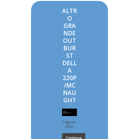
ALTR
O
GRA
NDE
OUT
BUR
ST
DELL
A
220P
/MC
NAU
GHT
7 Agosto
2026
Continua