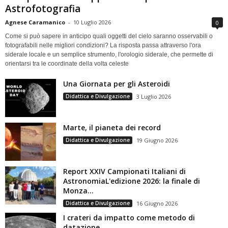
Astrofotografia
Agnese Caramanico
-
10 Luglio 2026
0
Come si può sapere in anticipo quali oggetti del cielo saranno osservabili o
fotografabili nelle migliori condizioni? La risposta passa attraverso l'ora
siderale locale e un semplice strumento, l'orologio siderale, che permette di
orientarsi tra le coordinate della volta celeste
Una Giornata per gli Asteroidi
Didattica e Divulgazione
3 Luglio 2026
Marte, il pianeta dei record
Didattica e Divulgazione
19 Giugno 2026
Report XXIV Campionati Italiani di
AstronomiaL'edizione 2026: la finale di
Monza...
Didattica e Divulgazione
16 Giugno 2026
I crateri da impatto come metodo di
datazione