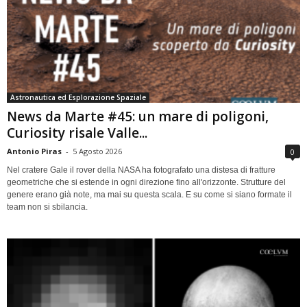
Astronautica ed Esplorazione Spaziale
News da Marte #45: un mare di poligoni,
Curiosity risale Valle...
Antonio Piras
-
5 Agosto 2026
0
Nel cratere Gale il rover della NASA ha fotografato una distesa di fratture
geometriche che si estende in ogni direzione fino all'orizzonte. Strutture del
genere erano già note, ma mai su questa scala. E su come si siano formate il
team non si sbilancia.