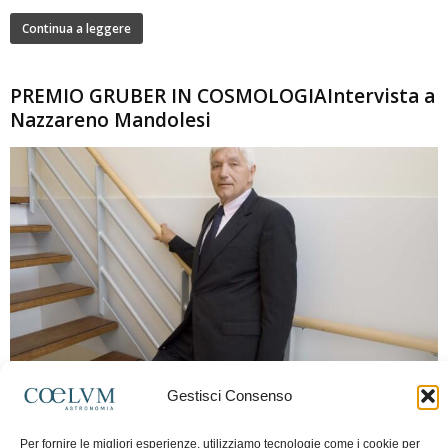
Continua a leggere
PREMIO GRUBER IN COSMOLOGIAIntervista a
Nazzareno Mandolesi
280
Gestisci Consenso
Frida Paolella
-
16 Giugno 2026
0
Intervista al professor Nazzareno Mandolesi, tra i protagonisti della cosmologia
Per fornire le migliori esperienze, utilizziamo tecnologie come i cookie per
spaziale europea e della missione Planck. Il dialogo ripercorre i principali