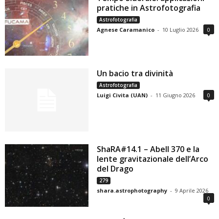
pratiche in Astrofotografia
Astrofotografia
Agnese Caramanico
-
10 Luglio 2026
0
Un bacio tra divinità
Astrofotografia
Luigi Civita (UAN)
-
11 Giugno 2026
0
ShaRA#14.1 – Abell 370 e la
lente gravitazionale dell’Arco
del Drago
279
shara.astrophotography
-
9 Aprile 2026
0