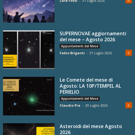
Lara Fossi
-
31 Luglio 2026
0
SUPERNOVAE aggiornamenti
del mese – Agosto 2026
Appuntamenti del Mese
Fabio Briganti
-
31 Luglio 2026
0
Le Comete del mese di
Agosto: LA 10P/TEMPEL AL
PERIELIO
Appuntamenti del Mese
Claudio Pra
-
29 Luglio 2026
0
Asteroidi del mese Agosto
2026