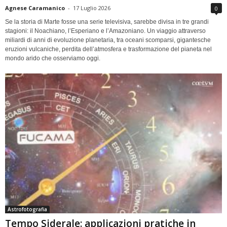
Agnese Caramanico
-
17 Luglio 2026
0
Se la storia di Marte fosse una serie televisiva, sarebbe divisa in tre grandi
stagioni: il Noachiano, l’Esperiano e l’Amazoniano. Un viaggio attraverso
miliardi di anni di evoluzione planetaria, tra oceani scomparsi, gigantesche
eruzioni vulcaniche, perdita dell’atmosfera e trasformazione del pianeta nel
mondo arido che osserviamo oggi.
Astrofotografia
Tempo Siderale: applicazioni pratiche in