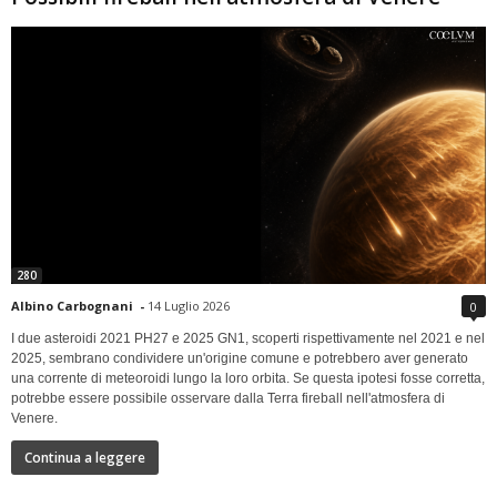
280
Albino Carbognani
-
14 Luglio 2026
0
I due asteroidi 2021 PH27 e 2025 GN1, scoperti rispettivamente nel 2021 e nel
2025, sembrano condividere un'origine comune e potrebbero aver generato
una corrente di meteoroidi lungo la loro orbita. Se questa ipotesi fosse corretta,
potrebbe essere possibile osservare dalla Terra fireball nell'atmosfera di
Venere.
Continua a leggere