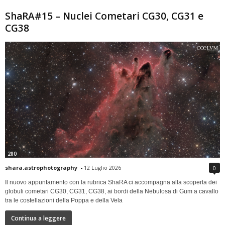
ShaRA#15 – Nuclei Cometari CG30, CG31 e
CG38
280
shara.astrophotography
-
12 Luglio 2026
0
Il nuovo appuntamento con la rubrica ShaRA ci accompagna alla scoperta dei
globuli cometari CG30, CG31, CG38, ai bordi della Nebulosa di Gum a cavallo
tra le costellazioni della Poppa e della Vela
Continua a leggere