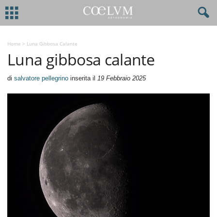
Home
>
Luna Gibbosa Calante
Luna gibbosa calante
di
salvatore pellegrino
inserita il
19 Febbraio 2025