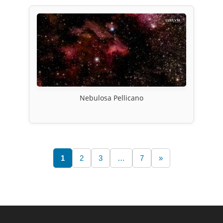
Nebulosa Pellicano
1
2
3
…
7
»