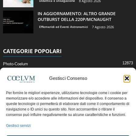
Didattica e Divulgazione
8 Agosto 2026
IN AGGIORNAMENTO: ALTRO GRANDE
OUTBURST DELLA 220P/MCNAUGHT
Effemeridi ed Eventi Astronomici
7 Agosto 2026
CATEGORIE POPOLARI
12873
Photo-Coelum
2914
Mostre e Incontri
Gestisci Consenso
2412
News di Astronomia
1315
Cielo del Mese
Per fornire le migliori esperienze, utilizziamo tecnologie come i cookie per
memorizzare e/o accedere alle informazioni del dispositivo. Il consenso a
365
Astronomia, Astrofisica e Cosmologia
queste tecnologie ci permetterà di elaborare dati come il comportamento di
268
Articoli e Risorse On-Line
navigazione o ID unici su questo sito. Non acconsentire o ritirare il
consenso può influire negativamente su alcune caratteristiche e funzioni.
193
Il Blog della Redazione
Gestisci servizi