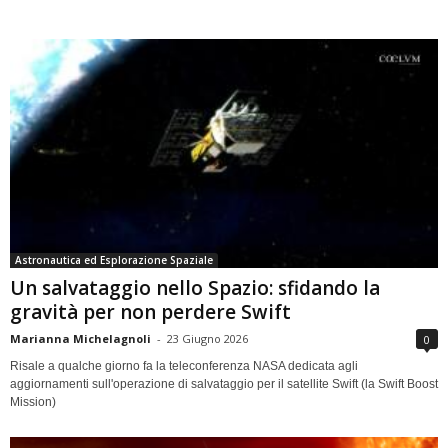
Astronautica ed Esplorazione Spaziale
Un salvataggio nello Spazio: sfidando la
gravità per non perdere Swift
Marianna Michelagnoli
-
23 Giugno 2026
0
Risale a qualche giorno fa la teleconferenza NASA dedicata agli
aggiornamenti sull'operazione di salvataggio per il satellite Swift (la Swift Boost
Mission)