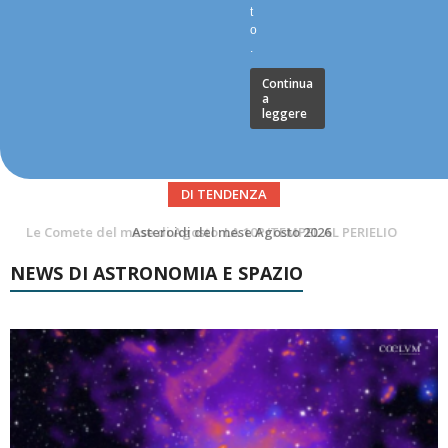
t
o
.
Continua
a
leggere
DI TENDENZA
Asteroidi del mese Agosto 2026
Transiti di ISS International Space Station e Tiangong – Agosto 2026
NEWS DI ASTRONOMIA E SPAZIO