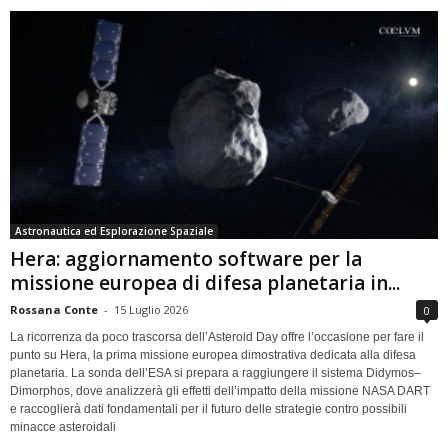
Astronautica ed Esplorazione Spaziale
Hera: aggiornamento software per la
missione europea di difesa planetaria in...
Rossana Conte
-
15 Luglio 2026
0
La ricorrenza da poco trascorsa dell’Asteroid Day offre l’occasione per fare il
punto su Hera, la prima missione europea dimostrativa dedicata alla difesa
planetaria. La sonda dell’ESA si prepara a raggiungere il sistema Didymos–
Dimorphos, dove analizzerà gli effetti dell’impatto della missione NASA DART
e raccoglierà dati fondamentali per il futuro delle strategie contro possibili
minacce asteroidali