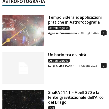
ASTROFOTOGRAFIA
Tempo Siderale: applicazioni
pratiche in Astrofotografia
Astrofotografia
Agnese Caramanico
-
10 Luglio 2026
0
Un bacio tra divinità
Astrofotografia
Luigi Civita (UAN)
-
11 Giugno 2026
0
ShaRA#14.1 – Abell 370 e la
lente gravitazionale dell’Arco
del Drago
279