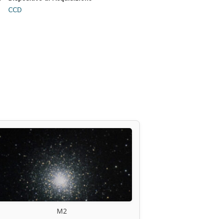
CCD
M2