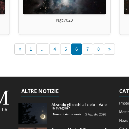
Ngc7023
«
1
…
4
5
6
7
8
»
ALTRE NOTIZIE
CAT
Photo
Alzando gli occhi al cielo – Vale
la sveglia?
Mostr
News di Astronomia
5 Agosto 2026
News 