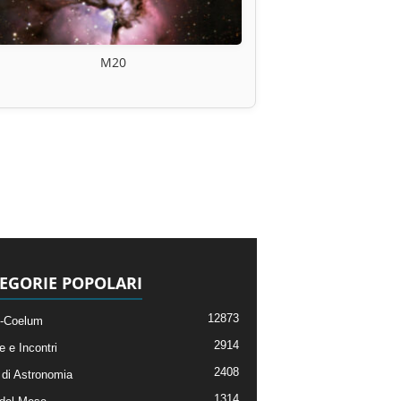
M20
EGORIE POPOLARI
12873
-Coelum
2914
e e Incontri
2408
di Astronomia
1314