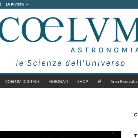
R
LA RIVISTA
COELUM DIGITALE
ABBONATI
SHOP
🛒
Area Riservata