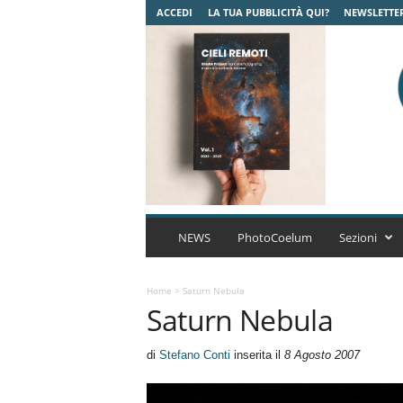
ACCEDI
LA TUA PUBBLICITÀ QUI?
NEWSLETTE
C
o
NEWS
PhotoCoelum
Sezioni
e
l
u
Home
>
Saturn Nebula
Saturn Nebula
m
A
s
di
Stefano Conti
inserita il
8 Agosto 2007
t
r
o