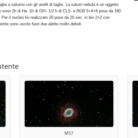
lia a saturno con gli anelli di taglio. La saturn nebula è un oggetto
otale sono 2h di Ha- 1h di OIII- 1/2 h di CLS- e RGB 5+4+8 pose da 180
. Per il nucleo ho realizzato 20 pose da 20 sec. in bin 2×2 con
ente sono uscite fuori due alette molto deboli
utente
M57