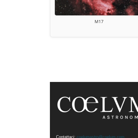
M17
Contattaci:
coelumastro@coelum.com