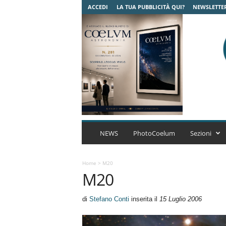
ACCEDI
LA TUA PUBBLICITÀ QUI?
NEWSLETTE
C
o
NEWS
PhotoCoelum
Sezioni
e
l
u
Home
>
M20
M20
m
A
s
di
Stefano Conti
inserita il
15 Luglio 2006
t
r
o