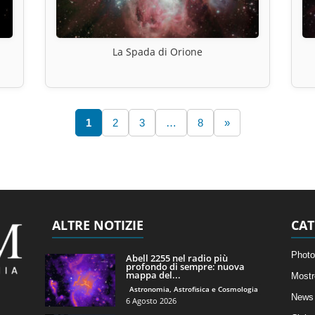
La Spada di Orione
1
2
3
…
8
»
ALTRE NOTIZIE
CAT
Photo
Abell 2255 nel radio più
profondo di sempre: nuova
mappa del...
Mostr
Astronomia, Astrofisica e Cosmologia
News 
6 Agosto 2026