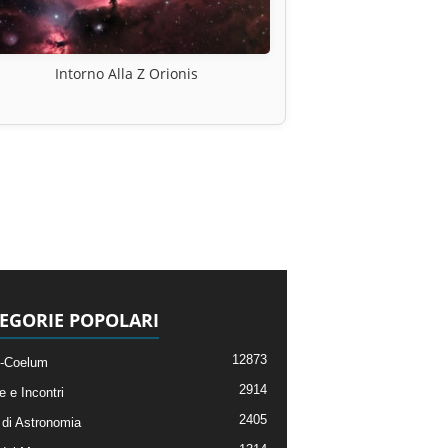
Intorno Alla Z Orionis
EGORIE POPOLARI
12873
-Coelum
2914
e e Incontri
2405
di Astronomia