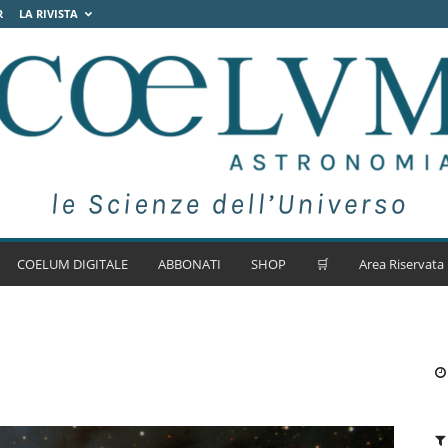
R
LA RIVISTA
COELUM DIGITALE
ABBONATI
SHOP
🛒
Area Riservata