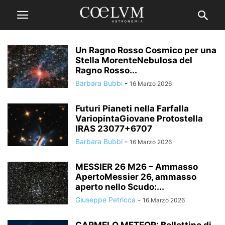
Un Ragno Rosso Cosmico per una
Stella MorenteNebulosa del
Ragno Rosso...
Barbara Bubbi
-
16 Marzo 2026
Futuri Pianeti nella Farfalla
VariopintaGiovane Protostella
IRAS 23077+6707
Barbara Bubbi
-
16 Marzo 2026
MESSIER 26 M26 – Ammasso
ApertoMessier 26, ammasso
aperto nello Scudo:...
Giuseppe Petricca
-
16 Marzo 2026