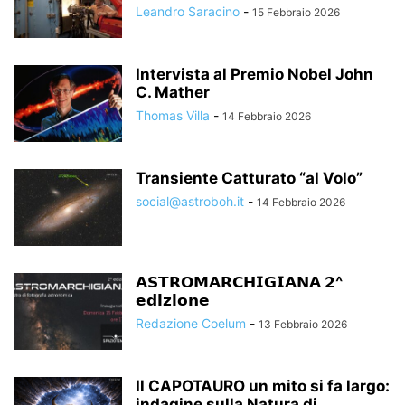
Leandro Saracino
-
15 Febbraio 2026
Intervista al Premio Nobel John
C. Mather
Thomas Villa
-
14 Febbraio 2026
Transiente Catturato “al Volo”
social@astroboh.it
-
14 Febbraio 2026
𝗔𝗦𝗧𝗥𝗢𝗠𝗔𝗥𝗖𝗛𝗜𝗚𝗜𝗔𝗡𝗔 𝟮^
𝗲𝗱𝗶𝘇𝗶𝗼𝗻𝗲
Redazione Coelum
-
13 Febbraio 2026
Il CAPOTAURO un mito si fa largo:
indagine sulla Natura di...