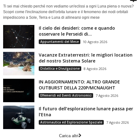
Ti sei mai chiesto perché non vediamo un'eclissi a ogni Luna piena o nuova?
Scopri come l'inclinazione dell'orbita lunare e il fenomeno dei nodi orbitali
impediscono a Sole, Terra e Luna di allinearsi ogni mese
Il cielo dei desideri: come e quando
osservare le Perseidi di...
Appuntamenti del Mese
10 Agosto 2026
Vacanze Extraterrestri: le migliori location
del nostro Sistema Solare
Didattica e Divulgazione
8 Agosto 2026
IN AGGIORNAMENTO: ALTRO GRANDE
OUTBURST DELLA 220P/MCNAUGHT
Effemeridi ed Eventi Astronomici
7 Agosto 2026
Il futuro dell’esplorazione lunare passa per
l’Etna
Astronautica ed Esplorazione Spaziale
7 Agosto 2026
Carica altri