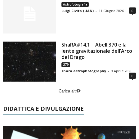
Astrofotografia
Luigi Civita (UAN)
-
11 Giugno 2026
0
ShaRA#14.1 – Abell 370 e la
lente gravitazionale dell’Arco
del Drago
279
shara.astrophotography
-
9 Aprile 2026
0
Carica altri
DIDATTICA E DIVULGAZIONE