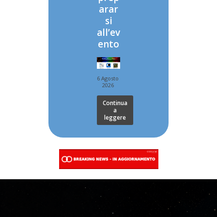
arar
si
all’ev
ento
6 Agosto
2026
Continua
a
leggere