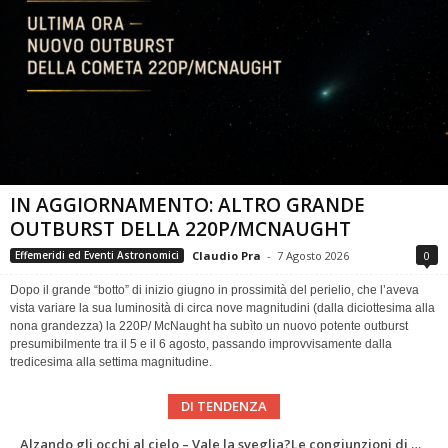
IN AGGIORNAMENTO: ALTRO GRANDE
OUTBURST DELLA 220P/MCNAUGHT
Claudio Pra
-
7 Agosto 2026
0
Effemeridi ed Eventi Astronomici
Dopo il grande “botto” di inizio giugno in prossimità del perielio, che l’aveva
vista variare la sua luminosità di circa nove magnitudini (dalla diciottesima alla
nona grandezza) la 220P/ McNaught ha subìto un nuovo potente outburst
presumibilmente tra il 5 e il 6 agosto, passando improvvisamente dalla
tredicesima alla settima magnitudine.
DI TENDENZA
News da Marte #45: un mare di poligoni, Curiosity risale Valle Grande
LIFE Beyond EarthExploring Exoplanets and the Future of Italian Astrobiology