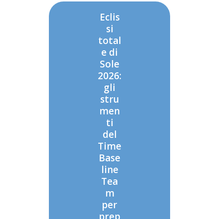
Eclis
si
total
e di
Sole
2026:
gli
stru
men
ti
del
Time
Base
line
Tea
m
per
prep