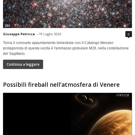
280
Giuseppe Petricca
-
19 Luglio 2026
0
Torna il consueto appuntamento bimestrale con il Catalogo Messier:
protagonista di questa uscita è l'ammasso globulare M28, nella costellazione
del Sagittario.
Continua a leggere
Possibili fireball nell’atmosfera di Venere