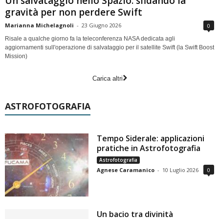
Un salvataggio nello Spazio: sfidando la
gravità per non perdere Swift
Marianna Michelagnoli
-
23 Giugno 2026
0
Risale a qualche giorno fa la teleconferenza NASA dedicata agli
aggiornamenti sull'operazione di salvataggio per il satellite Swift (la Swift Boost
Mission)
Carica altri
ASTROFOTOGRAFIA
Tempo Siderale: applicazioni
pratiche in Astrofotografia
Astrofotografia
Agnese Caramanico
-
10 Luglio 2026
0
Un bacio tra divinità