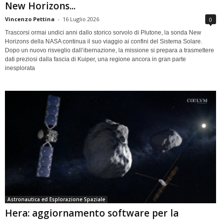
New Horizons...
Vincenzo Pettina
-
16 Luglio 2026
0
Trascorsi ormai undici anni dallo storico sorvolo di Plutone, la sonda New
Horizons della NASA continua il suo viaggio ai confini del Sistema Solare.
Dopo un nuovo risveglio dall’ibernazione, la missione si prepara a trasmettere
dati preziosi dalla fascia di Kuiper, una regione ancora in gran parte
inesplorata
Astronautica ed Esplorazione Spaziale
Hera: aggiornamento software per la