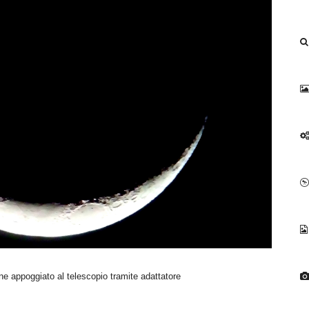
e appoggiato al telescopio tramite adattatore