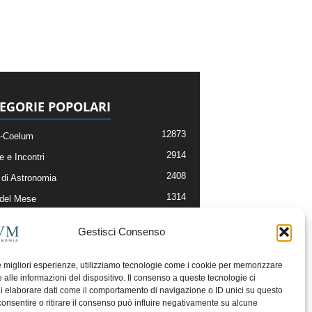
EGORIE POPOLARI
12873
-Coelum
2914
e e Incontri
2408
di Astronomia
1314
 del Mese
364
nomia, Astrofisica e Cosmologia
Gestisci Consenso
268
li e Risorse On-Line
192
og della Redazione
le migliori esperienze, utilizziamo tecnologie come i cookie per memorizzare
 alle informazioni del dispositivo. Il consenso a queste tecnologie ci
i elaborare dati come il comportamento di navigazione o ID unici su questo
consentire o ritirare il consenso può influire negativamente su alcune