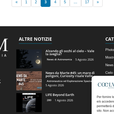
«
1
2
3
4
5
…
17
»
ALTRE NOTIZIE
CAT
Photo
Alzando gli occhi al cielo – Vale
la sveglia?
Mostr
News di Astronomia
5 Agosto 2026
News 
News da Marte #45: un mare di
Cielo
poligoni, Curiosity risale Valle...
Astro
Astronautica ed Esplorazione Spaziale
5 Agosto 2026
Artico
LIFE Beyond Earth
Il Bl
Per fornire 
280
1 Agosto 2026
e/o accedere
permetterà d
sito. Non ac