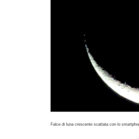
n
o
m
i
a
Falce di luna crescente scattata con lo smartphon