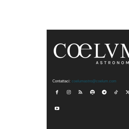
Contattaci:
coelumastro@coelum.com