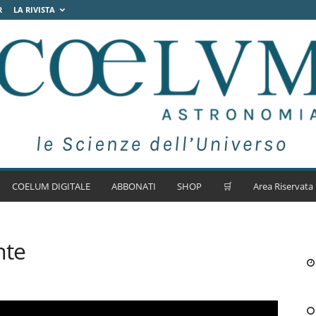
R
LA RIVISTA
COELUM DIGITALE
ABBONATI
SHOP
🛒
Area Riservata
nte