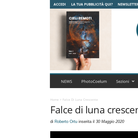
ACCEDI
LA TUA PUBBLICITÀ QUI?
NEWSLETTE
C
o
NEWS
PhotoCoelum
Sezioni
e
l
u
Home
>
Falce Di Luna Crescente
Falce di luna cresce
m
A
s
di
Roberto Ortu
inserita il
30 Maggio 2020
t
r
o