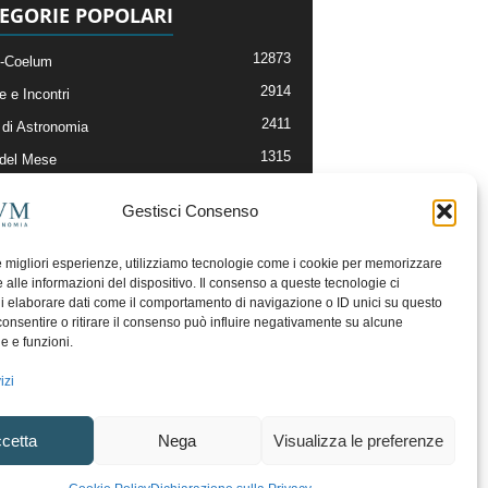
EGORIE POPOLARI
12873
-Coelum
2914
e e Incontri
2411
di Astronomia
1315
 del Mese
365
nomia, Astrofisica e Cosmologia
Gestisci Consenso
268
li e Risorse On-Line
192
og della Redazione
le migliori esperienze, utilizziamo tecnologie come i cookie per memorizzare
 alle informazioni del dispositivo. Il consenso a queste tecnologie ci
i elaborare dati come il comportamento di navigazione o ID unici su questo
consentire o ritirare il consenso può influire negativamente su alcune
he e funzioni.
izi
cetta
Nega
Visualizza le preferenze
ecesso
Regolamento uso sezione PhotoCoelum