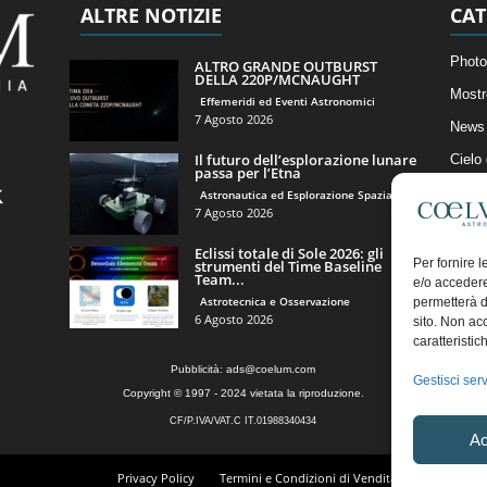
ALTRE NOTIZIE
CAT
Photo
ALTRO GRANDE OUTBURST
DELLA 220P/MCNAUGHT
Mostr
Effemeridi ed Eventi Astronomici
7 Agosto 2026
News 
Il futuro dell’esplorazione lunare
Cielo
passa per l’Etna
Astro
Astronautica ed Esplorazione Spaziale
7 Agosto 2026
Artico
Eclissi totale di Sole 2026: gli
Il Bl
Per fornire 
strumenti del Time Baseline
Team...
e/o accedere
Astrotecnica e Osservazione
permetterà d
6 Agosto 2026
sito. Non ac
caratteristic
Pubblicità:
ads@coelum.com
Gestisci serv
Copyright © 1997 - 2024 vietata la riproduzione.
CF/P.IVA/VAT.C IT.01988340434
Ac
Privacy Policy
Termini e Condizioni di Vendita
Diritto di r