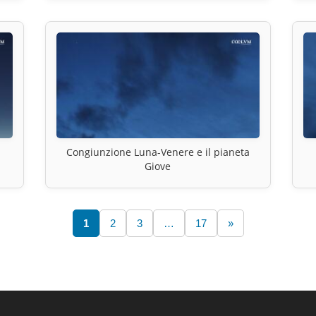
Congiunzione Luna-Venere e il pianeta
Giove
1
2
3
…
17
»