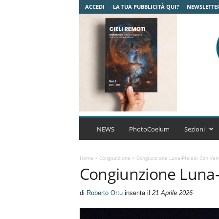
ACCEDI
LA TUA PUBBLICITÀ QUI?
NEWSLETTE
C
o
NEWS
PhotoCoelum
Sezioni
e
l
u
Home
>
Congiunzione
>
Congiunzione Luna-Pleiadi Con Ven
Congiunzione Luna-
m
A
s
di
Roberto Ortu
inserita il
21 Aprile 2026
t
r
o