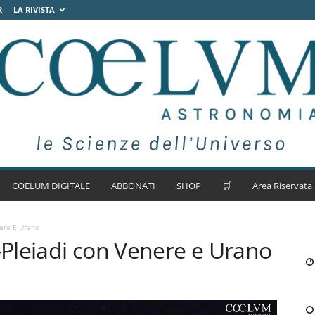
R
LA RIVISTA
COELUM DIGITALE
ABBONATI
SHOP
🛒
Area Riservata
ere E Urano
Pleiadi con Venere e Urano