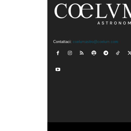
Contattaci:
coelumastro@coelum.com