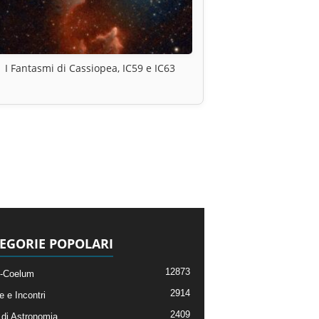
I Fantasmi di Cassiopea, IC59 e IC63
EGORIE POPOLARI
12873
-Coelum
2914
e e Incontri
2409
di Astronomia