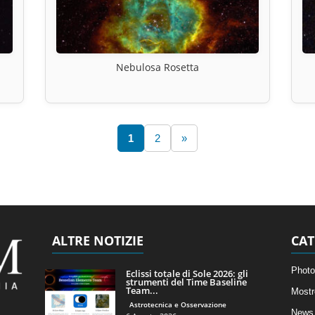
Nebulosa Rosetta
1
2
»
ALTRE NOTIZIE
CAT
Photo
Eclissi totale di Sole 2026: gli
strumenti del Time Baseline
Team...
Mostr
Astrotecnica e Osservazione
News 