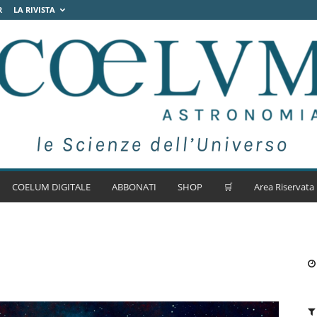
R
LA RIVISTA
COELUM DIGITALE
ABBONATI
SHOP
🛒
Area Riservata