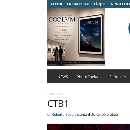
ACCEDI
LA TUA PUBBLICITÀ QUI?
NEWSLETTE
C
o
NEWS
PhotoCoelum
Sezioni
e
l
u
Home
>
CTB1
CTB1
m
A
s
di
Roberto Testi
inserita il
16 Ottobre 2023
t
r
o