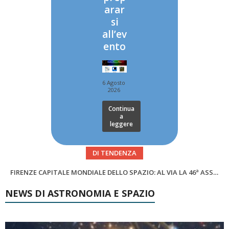
arar
si
all’ev
ento
6 Agosto
2026
Continua
a
leggere
DI TENDENZA
SUPERNOVAE aggiornamenti del mese – Agosto 2026
Cielo del Mese di Agosto 2026
NEWS DI ASTRONOMIA E SPAZIO