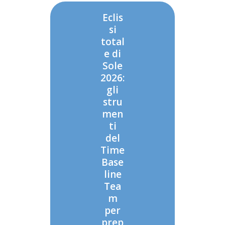
Eclis
si
total
e di
Sole
2026:
gli
stru
men
ti
del
Time
Base
line
Tea
m
per
prep