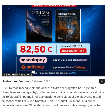
Il Blog della Redazione
Redazione Coelum
-
1 Giugno 2026
0
Cieli Remoti raccoglie cinque anni di attività del progetto ShaRA (Shared
Remote Astrophotography), un'esperienza unica di collaborazione tra astrofili e
astrofotografi impegnati nell'esplorazione del cielo australe attraverso grandi
telescopi remoti in Cile e Namibia. Con 22 progetti, 34 autori, 493 ore di
acquisizione e oltre 330 elaborazioni, il volume racconta immagini, tecniche,