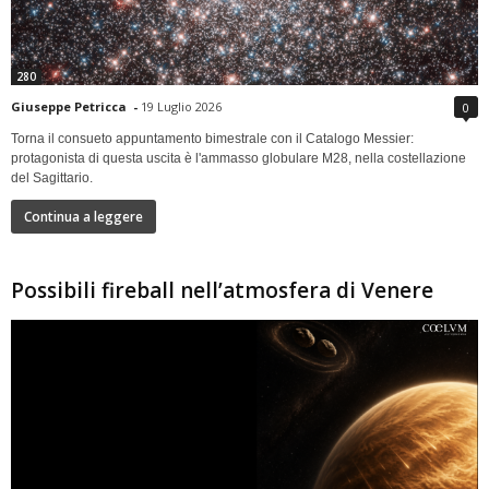
280
Giuseppe Petricca
-
19 Luglio 2026
0
Torna il consueto appuntamento bimestrale con il Catalogo Messier:
protagonista di questa uscita è l'ammasso globulare M28, nella costellazione
del Sagittario.
Continua a leggere
Possibili fireball nell’atmosfera di Venere