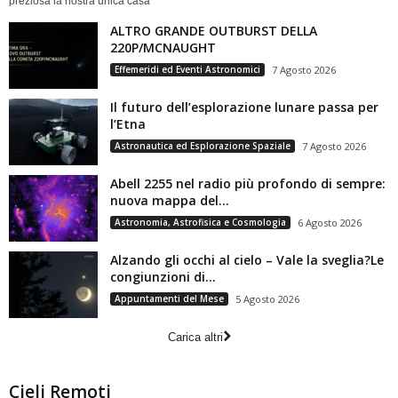
preziosa la nostra unica casa
ALTRO GRANDE OUTBURST DELLA
220P/MCNAUGHT
Effemeridi ed Eventi Astronomici
7 Agosto 2026
Il futuro dell’esplorazione lunare passa per
l’Etna
Astronautica ed Esplorazione Spaziale
7 Agosto 2026
Abell 2255 nel radio più profondo di sempre:
nuova mappa del...
Astronomia, Astrofisica e Cosmologia
6 Agosto 2026
Alzando gli occhi al cielo – Vale la sveglia?Le
congiunzioni di...
Appuntamenti del Mese
5 Agosto 2026
Carica altri
Cieli Remoti