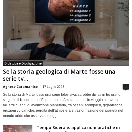
Didattica e Divulgazione
Se la storia geologica di Marte fosse una
serie tv…
Agnese Caramanico
-
17 Luglio 2026
0
Se la storia di Marte fosse una serie televisiva, sarebbe divisa in tre grandi
stagioni: il Noachiano, l’Esperiano e l’Amazoniano. Un viaggio attraverso
miliardi di anni di evoluzione planetaria, tra oceani scomparsi, gigantesche
eruzioni vulcaniche, perdita dell’atmosfera e trasformazione del pianeta nel
mondo arido che osserviamo oggi.
Tempo Siderale: applicazioni pratiche in