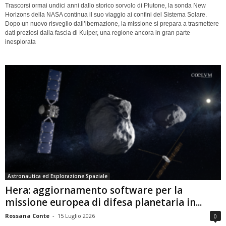
Trascorsi ormai undici anni dallo storico sorvolo di Plutone, la sonda New
Horizons della NASA continua il suo viaggio ai confini del Sistema Solare.
Dopo un nuovo risveglio dall’ibernazione, la missione si prepara a trasmettere
dati preziosi dalla fascia di Kuiper, una regione ancora in gran parte
inesplorata
Astronautica ed Esplorazione Spaziale
Hera: aggiornamento software per la
missione europea di difesa planetaria in...
Rossana Conte
-
15 Luglio 2026
0