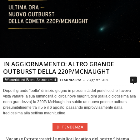
IN AGGIORNAMENTO: ALTRO GRANDE
OUTBURST DELLA 220P/MCNAUGHT
Claudio Pra
-
7 Agosto 2026
0
Effemeridi ed Eventi Astronomici
Dopo il grande “botto” di inizio giugno in prossimità del perielio, che l’aveva
vista variare la sua luminosità di circa nove magnitudini (dalla diciottesima alla
nona grandezza) la 220P/ McNaught ha subìto un nuovo potente outburst
presumibilmente tra il 5 e il 6 agosto, passando improvvisamente dalla
tredicesima alla settima magnitudine.
DI TENDENZA
IN AGGIORNAMENTO: ALTRO GRANDE OUTBURST DELLA 220P/MCNAUGHT