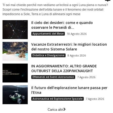
Ti sei mai chiesto perché non vediamo un'eclissi a ogni Luna piena o nuova?
Scopri come l'inclinazione dell'orbita lunare e il fenomeno dei nodi orbitali
impediscono a Sole, Terra e Luna di allinearsi ogni mese
Il cielo dei desideri: come e quando
osservare le Perseidi di...
Appuntamenti del Mese
10 Agosto 2026
Vacanze Extraterrestri: le migliori location
del nostro Sistema Solare
Didattica e Divulgazione
8 Agosto 2026
IN AGGIORNAMENTO: ALTRO GRANDE
OUTBURST DELLA 220P/MCNAUGHT
Effemeridi ed Eventi Astronomici
7 Agosto 2026
Il futuro dell’esplorazione lunare passa per
l’Etna
Astronautica ed Esplorazione Spaziale
7 Agosto 2026
Carica altri