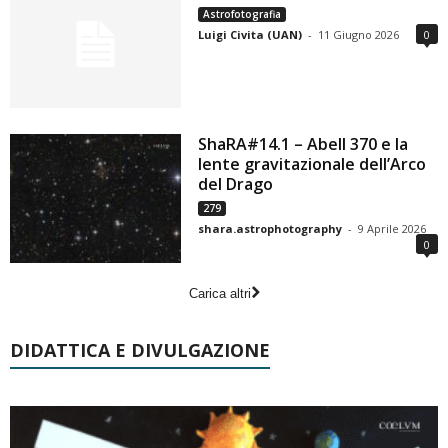
Astrofotografia
Luigi Civita (UAN)
-
11 Giugno 2026
0
ShaRA#14.1 – Abell 370 e la
lente gravitazionale dell’Arco
del Drago
279
shara.astrophotography
-
9 Aprile 2026
0
Carica altri
DIDATTICA E DIVULGAZIONE