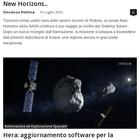
New Horizons...
Vincenzo Pettina
-
16 Luglio 2026
0
Trascorsi ormai undici anni dallo storico sorvolo di Plutone, la sonda New
Horizons della NASA continua il suo viaggio ai confini del Sistema Solare.
Dopo un nuovo risveglio dall’ibernazione, la missione si prepara a trasmettere
dati preziosi dalla fascia di Kuiper, una regione ancora in gran parte
inesplorata
Astronautica ed Esplorazione Spaziale
Hera: aggiornamento software per la