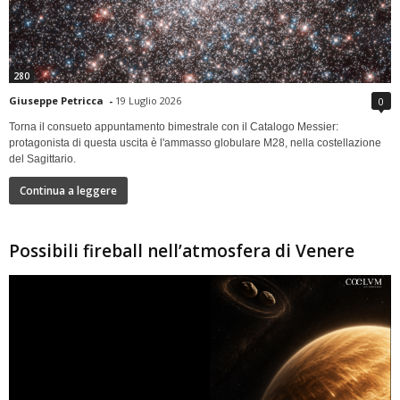
280
Giuseppe Petricca
-
19 Luglio 2026
0
Torna il consueto appuntamento bimestrale con il Catalogo Messier:
protagonista di questa uscita è l'ammasso globulare M28, nella costellazione
del Sagittario.
Continua a leggere
Possibili fireball nell’atmosfera di Venere