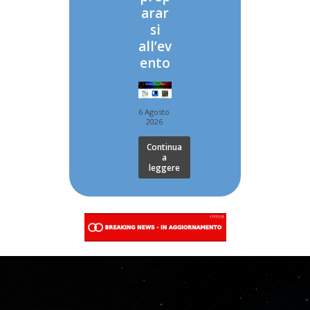
arar
si
all’ev
ento
6 Agosto
2026
Continua
a
leggere