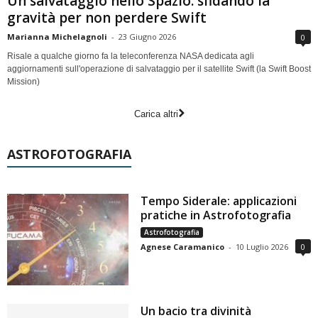
Un salvataggio nello Spazio: sfidando la
gravità per non perdere Swift
Marianna Michelagnoli
-
23 Giugno 2026
0
Risale a qualche giorno fa la teleconferenza NASA dedicata agli
aggiornamenti sull'operazione di salvataggio per il satellite Swift (la Swift Boost
Mission)
Carica altri
ASTROFOTOGRAFIA
Tempo Siderale: applicazioni
pratiche in Astrofotografia
Astrofotografia
Agnese Caramanico
-
10 Luglio 2026
0
Un bacio tra divinità