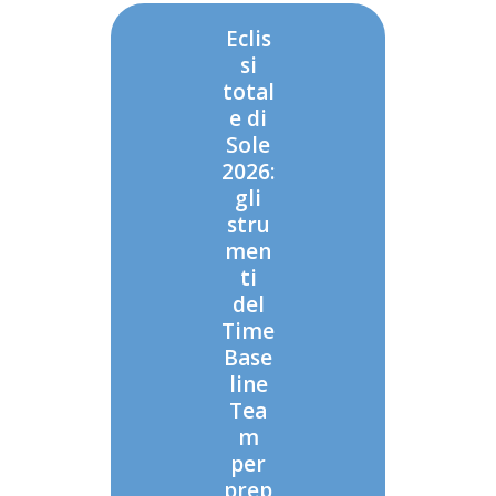
Eclis
si
total
e di
Sole
2026:
gli
stru
men
ti
del
Time
Base
line
Tea
m
per
prep