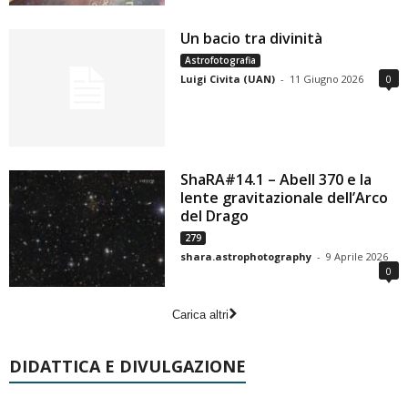
Un bacio tra divinità
Astrofotografia
Luigi Civita (UAN)
-
11 Giugno 2026
0
ShaRA#14.1 – Abell 370 e la
lente gravitazionale dell’Arco
del Drago
279
shara.astrophotography
-
9 Aprile 2026
0
Carica altri
DIDATTICA E DIVULGAZIONE