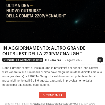
IN AGGIORNAMENTO: ALTRO GRANDE
OUTBURST DELLA 220P/MCNAUGHT
Claudio Pra
-
7 Agosto 2026
0
Effemeridi ed Eventi Astronomici
Dopo il grande “botto” di inizio giugno in prossimità del perielio, che l’aveva
vista variare la sua luminosità di circa nove magnitudini (dalla diciottesima alla
nona grandezza) la 220P/ McNaught ha subìto un nuovo potente outburst
presumibilmente tra il 5 e il 6 agosto, passando improvvisamente dalla
tredicesima alla settima magnitudine.
DI TENDENZA
SUPERNOVAE aggiornamenti del mese – Agosto 2026
Cielo del Mese di Agosto 2026