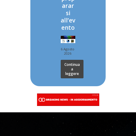
arar
si
all’ev
ento
6 Agosto
2026
Continua
a
leggere