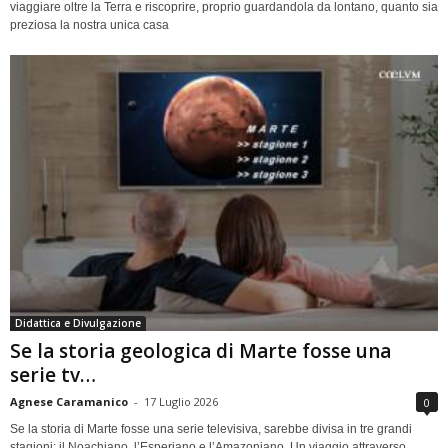
viaggiare oltre la Terra e riscoprire, proprio guardandola da lontano, quanto sia
preziosa la nostra unica casa
Didattica e Divulgazione
Se la storia geologica di Marte fosse una
serie tv…
Agnese Caramanico
-
17 Luglio 2026
0
Se la storia di Marte fosse una serie televisiva, sarebbe divisa in tre grandi
stagioni: il Noachiano, l’Esperiano e l’Amazoniano. Un viaggio attraverso