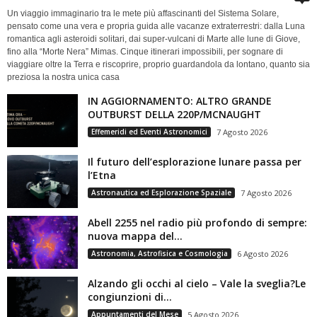
Un viaggio immaginario tra le mete più affascinanti del Sistema Solare,
pensato come una vera e propria guida alle vacanze extraterrestri: dalla Luna
romantica agli asteroidi solitari, dai super-vulcani di Marte alle lune di Giove,
fino alla “Morte Nera” Mimas. Cinque itinerari impossibili, per sognare di
viaggiare oltre la Terra e riscoprire, proprio guardandola da lontano, quanto sia
preziosa la nostra unica casa
IN AGGIORNAMENTO: ALTRO GRANDE
OUTBURST DELLA 220P/MCNAUGHT
Effemeridi ed Eventi Astronomici
7 Agosto 2026
Il futuro dell’esplorazione lunare passa per
l’Etna
Astronautica ed Esplorazione Spaziale
7 Agosto 2026
Abell 2255 nel radio più profondo di sempre:
nuova mappa del...
Astronomia, Astrofisica e Cosmologia
6 Agosto 2026
Alzando gli occhi al cielo – Vale la sveglia?Le
congiunzioni di...
Appuntamenti del Mese
5 Agosto 2026