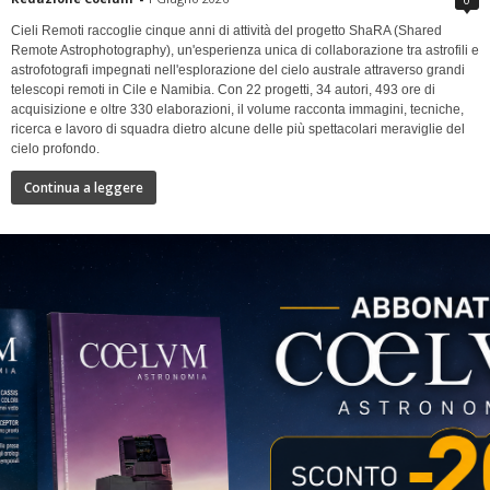
Cieli Remoti raccoglie cinque anni di attività del progetto ShaRA (Shared
Remote Astrophotography), un'esperienza unica di collaborazione tra astrofili e
astrofotografi impegnati nell'esplorazione del cielo australe attraverso grandi
telescopi remoti in Cile e Namibia. Con 22 progetti, 34 autori, 493 ore di
acquisizione e oltre 330 elaborazioni, il volume racconta immagini, tecniche,
ricerca e lavoro di squadra dietro alcune delle più spettacolari meraviglie del
cielo profondo.
Continua a leggere