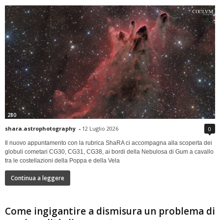
280
shara.astrophotography
-
12 Luglio 2026
0
Il nuovo appuntamento con la rubrica ShaRA ci accompagna alla scoperta dei
globuli cometari CG30, CG31, CG38, ai bordi della Nebulosa di Gum a cavallo
tra le costellazioni della Poppa e della Vela
Continua a leggere
Come ingigantire a dismisura un problema di