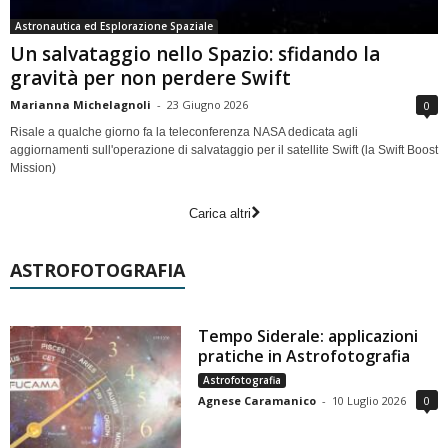
Astronautica ed Esplorazione Spaziale
Un salvataggio nello Spazio: sfidando la
gravità per non perdere Swift
Marianna Michelagnoli
-
23 Giugno 2026
0
Risale a qualche giorno fa la teleconferenza NASA dedicata agli
aggiornamenti sull'operazione di salvataggio per il satellite Swift (la Swift Boost
Mission)
Carica altri
ASTROFOTOGRAFIA
Tempo Siderale: applicazioni
pratiche in Astrofotografia
Astrofotografia
Agnese Caramanico
-
10 Luglio 2026
0