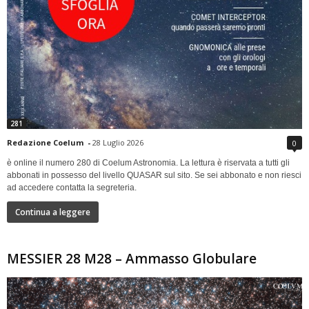
281
Redazione Coelum
-
28 Luglio 2026
0
è online il numero 280 di Coelum Astronomia. La lettura è riservata a tutti gli
abbonati in possesso del livello QUASAR sul sito. Se sei abbonato e non riesci
ad accedere contatta la segreteria.
Continua a leggere
MESSIER 28 M28 – Ammasso Globulare