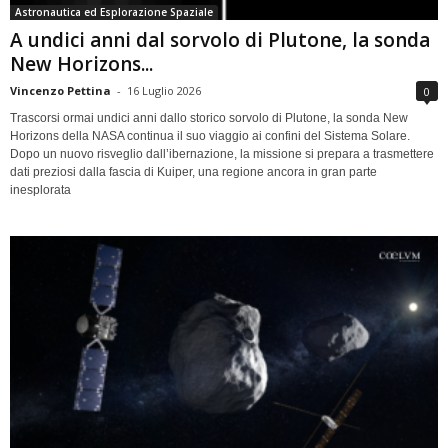
Astronautica ed Esplorazione Spaziale
A undici anni dal sorvolo di Plutone, la sonda
New Horizons...
Vincenzo Pettina
-
16 Luglio 2026
0
Trascorsi ormai undici anni dallo storico sorvolo di Plutone, la sonda New
Horizons della NASA continua il suo viaggio ai confini del Sistema Solare.
Dopo un nuovo risveglio dall’ibernazione, la missione si prepara a trasmettere
dati preziosi dalla fascia di Kuiper, una regione ancora in gran parte
inesplorata