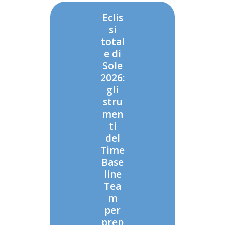
Eclis
si
total
e di
Sole
2026:
gli
stru
men
ti
del
Time
Base
line
Tea
m
per
prep