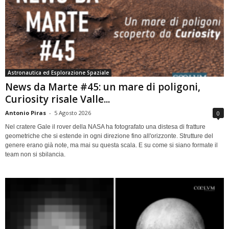
Astronautica ed Esplorazione Spaziale
News da Marte #45: un mare di poligoni,
Curiosity risale Valle...
Antonio Piras
-
5 Agosto 2026
0
Nel cratere Gale il rover della NASA ha fotografato una distesa di fratture
geometriche che si estende in ogni direzione fino all'orizzonte. Strutture del
genere erano già note, ma mai su questa scala. E su come si siano formate il
team non si sbilancia.