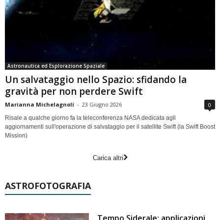
Astronautica ed Esplorazione Spaziale
Un salvataggio nello Spazio: sfidando la
gravità per non perdere Swift
Marianna Michelagnoli
-
23 Giugno 2026
0
Risale a qualche giorno fa la teleconferenza NASA dedicata agli
aggiornamenti sull'operazione di salvataggio per il satellite Swift (la Swift Boost
Mission)
Carica altri
ASTROFOTOGRAFIA
Tempo Siderale: applicazioni