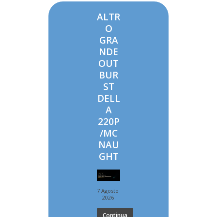
ALTR
O
GRA
NDE
OUT
BUR
ST
DELL
A
220P
/MC
NAU
GHT
7 Agosto
2026
Continua