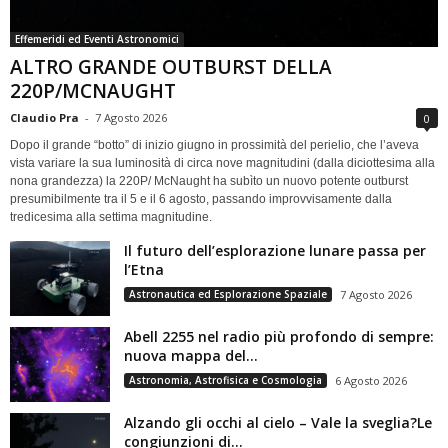
Effemeridi ed Eventi Astronomici
ALTRO GRANDE OUTBURST DELLA
220P/MCNAUGHT
Claudio Pra
-
7 Agosto 2026
0
Dopo il grande “botto” di inizio giugno in prossimità del perielio, che l’aveva
vista variare la sua luminosità di circa nove magnitudini (dalla diciottesima alla
nona grandezza) la 220P/ McNaught ha subìto un nuovo potente outburst
presumibilmente tra il 5 e il 6 agosto, passando improvvisamente dalla
tredicesima alla settima magnitudine.
Il futuro dell’esplorazione lunare passa per
l’Etna
Astronautica ed Esplorazione Spaziale
7 Agosto 2026
Abell 2255 nel radio più profondo di sempre:
nuova mappa del...
Astronomia, Astrofisica e Cosmologia
6 Agosto 2026
Alzando gli occhi al cielo – Vale la sveglia?Le
congiunzioni di...