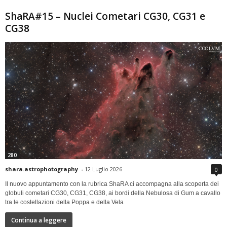
ShaRA#15 – Nuclei Cometari CG30, CG31 e
CG38
280
shara.astrophotography
-
12 Luglio 2026
0
Il nuovo appuntamento con la rubrica ShaRA ci accompagna alla scoperta dei
globuli cometari CG30, CG31, CG38, ai bordi della Nebulosa di Gum a cavallo
tra le costellazioni della Poppa e della Vela
Continua a leggere