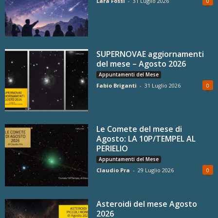
Lara Fossi
-
31 Luglio 2026
0
SUPERNOVAE aggiornamenti
del mese – Agosto 2026
Appuntamenti del Mese
Fabio Briganti
-
31 Luglio 2026
0
Le Comete del mese di
Agosto: LA 10P/TEMPEL AL
PERIELIO
Appuntamenti del Mese
Claudio Pra
-
29 Luglio 2026
0
Asteroidi del mese Agosto
2026