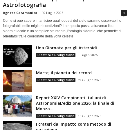
Astrofotografia
Agnese Caramanico
-
10 Luglio 2026
0
Come si può sapere in anticipo quali oggetti del cielo saranno osservabili o
fotografabili nelle migliori condizioni? La risposta passa attraverso l'ora
siderale locale e un semplice strumento, l'orologio siderale, che permette di
orientarsi tra le coordinate della volta celeste
Una Giornata per gli Asteroidi
Didattica e Divulgazione
3 Luglio 2026
Marte, il pianeta dei record
Didattica e Divulgazione
19 Giugno 2026
Report XXIV Campionati Italiani di
AstronomiaL'edizione 2026: la finale di
Monza...
Didattica e Divulgazione
16 Giugno 2026
I crateri da impatto come metodo di
datazione