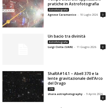
pratiche in Astrofotografia
Astrofotografia
Agnese Caramanico
-
10 Luglio 2026
0
Un bacio tra divinità
Astrofotografia
Luigi Civita (UAN)
-
11 Giugno 2026
0
ShaRA#14.1 – Abell 370 e la
lente gravitazionale dell’Arco
del Drago
279
shara.astrophotography
-
9 Aprile 2026
0