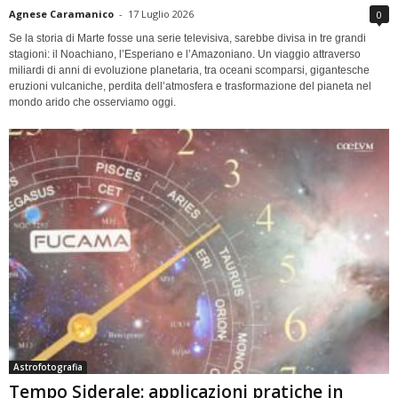
Agnese Caramanico
-
17 Luglio 2026
0
Se la storia di Marte fosse una serie televisiva, sarebbe divisa in tre grandi
stagioni: il Noachiano, l’Esperiano e l’Amazoniano. Un viaggio attraverso
miliardi di anni di evoluzione planetaria, tra oceani scomparsi, gigantesche
eruzioni vulcaniche, perdita dell’atmosfera e trasformazione del pianeta nel
mondo arido che osserviamo oggi.
Astrofotografia
Tempo Siderale: applicazioni pratiche in