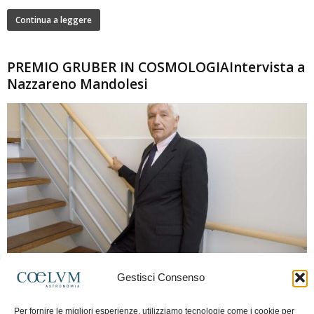
Continua a leggere
PREMIO GRUBER IN COSMOLOGIAIntervista a
Nazzareno Mandolesi
280
Gestisci Consenso
Frida Paolella
-
16 Giugno 2026
0
Intervista al professor Nazzareno Mandolesi, tra i protagonisti della cosmologia
Per fornire le migliori esperienze, utilizziamo tecnologie come i cookie per
spaziale europea e della missione Planck. Il dialogo ripercorre i principali