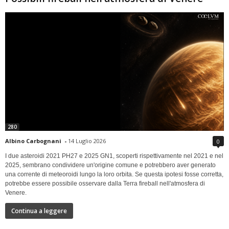
280
Albino Carbognani
-
14 Luglio 2026
0
I due asteroidi 2021 PH27 e 2025 GN1, scoperti rispettivamente nel 2021 e nel
2025, sembrano condividere un'origine comune e potrebbero aver generato
una corrente di meteoroidi lungo la loro orbita. Se questa ipotesi fosse corretta,
potrebbe essere possibile osservare dalla Terra fireball nell'atmosfera di
Venere.
Continua a leggere