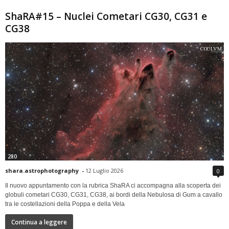
ShaRA#15 – Nuclei Cometari CG30, CG31 e
CG38
280
shara.astrophotography
-
12 Luglio 2026
0
Il nuovo appuntamento con la rubrica ShaRA ci accompagna alla scoperta dei
globuli cometari CG30, CG31, CG38, ai bordi della Nebulosa di Gum a cavallo
tra le costellazioni della Poppa e della Vela
Continua a leggere