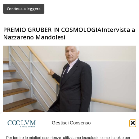
Continua a leggere
PREMIO GRUBER IN COSMOLOGIAIntervista a
Nazzareno Mandolesi
280
Gestisci Consenso
Frida Paolella
-
16 Giugno 2026
0
Intervista al professor Nazzareno Mandolesi, tra i protagonisti della cosmologia
Per fornire le migliori esperienze, utilizziamo tecnologie come i cookie per
spaziale europea e della missione Planck. Il dialogo ripercorre i principali