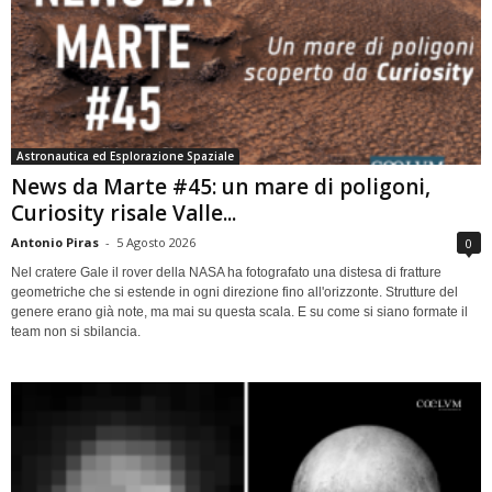
Astronautica ed Esplorazione Spaziale
News da Marte #45: un mare di poligoni,
Curiosity risale Valle...
Antonio Piras
-
5 Agosto 2026
0
Nel cratere Gale il rover della NASA ha fotografato una distesa di fratture
geometriche che si estende in ogni direzione fino all'orizzonte. Strutture del
genere erano già note, ma mai su questa scala. E su come si siano formate il
team non si sbilancia.