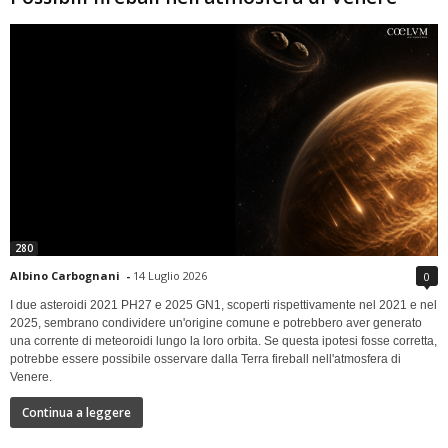
280
Albino Carbognani
-
14 Luglio 2026
0
I due asteroidi 2021 PH27 e 2025 GN1, scoperti rispettivamente nel 2021 e nel
2025, sembrano condividere un'origine comune e potrebbero aver generato
una corrente di meteoroidi lungo la loro orbita. Se questa ipotesi fosse corretta,
potrebbe essere possibile osservare dalla Terra fireball nell'atmosfera di
Venere.
Continua a leggere