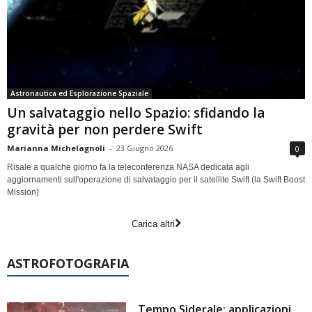
Astronautica ed Esplorazione Spaziale
Un salvataggio nello Spazio: sfidando la
gravità per non perdere Swift
Marianna Michelagnoli
-
23 Giugno 2026
0
Risale a qualche giorno fa la teleconferenza NASA dedicata agli
aggiornamenti sull'operazione di salvataggio per il satellite Swift (la Swift Boost
Mission)
Carica altri
ASTROFOTOGRAFIA
Tempo Siderale: applicazioni