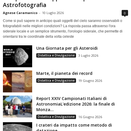
Astrofotografia
Agnese Caramanico
-
10 Luglio 2026
0
Come si può sapere in anticipo quali oggetti del cielo saranno osservabili o
fotografabili nelle migliori condizioni? La risposta passa attraverso l'ora
siderale locale e un semplice strumento, l'orologio siderale, che permette di
orientarsi tra le coordinate della volta celeste
Una Giornata per gli Asteroidi
Didattica e Divulgazione
3 Luglio 2026
Marte, il pianeta dei record
Didattica e Divulgazione
19 Giugno 2026
Report XXIV Campionati Italiani di
AstronomiaL'edizione 2026: la finale di
Monza...
Didattica e Divulgazione
16 Giugno 2026
I crateri da impatto come metodo di
datazione