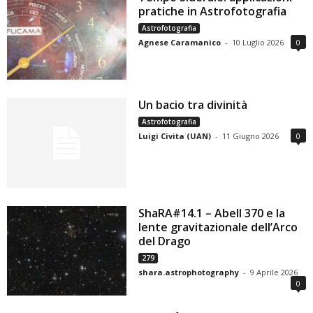
pratiche in Astrofotografia
Astrofotografia
Agnese Caramanico
-
10 Luglio 2026
0
Un bacio tra divinità
Astrofotografia
Luigi Civita (UAN)
-
11 Giugno 2026
0
ShaRA#14.1 – Abell 370 e la
lente gravitazionale dell’Arco
del Drago
279
shara.astrophotography
-
9 Aprile 2026
0