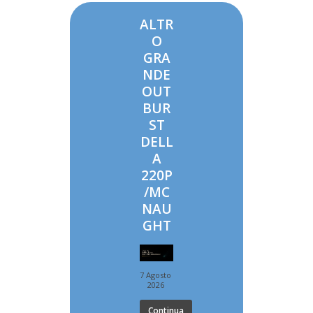
ALTR
O
GRA
NDE
OUT
BUR
ST
DELL
A
220P
/MC
NAU
GHT
7 Agosto
2026
Continua