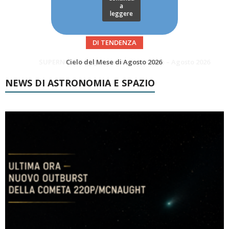
a
leggere
DI TENDENZA
SUPERNOVAE aggiornamenti del mese – Agosto 2026
Le Comete del mese di Agosto: LA 10P/TEMPEL AL PERIELIO
NEWS DI ASTRONOMIA E SPAZIO