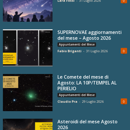
Lara Fossi
-
31 Luglio 2026
0
SUPERNOVAE aggiornamenti
del mese – Agosto 2026
Appuntamenti del Mese
Fabio Briganti
-
31 Luglio 2026
0
Le Comete del mese di
Agosto: LA 10P/TEMPEL AL
PERIELIO
Appuntamenti del Mese
Claudio Pra
-
29 Luglio 2026
0
Asteroidi del mese Agosto
2026