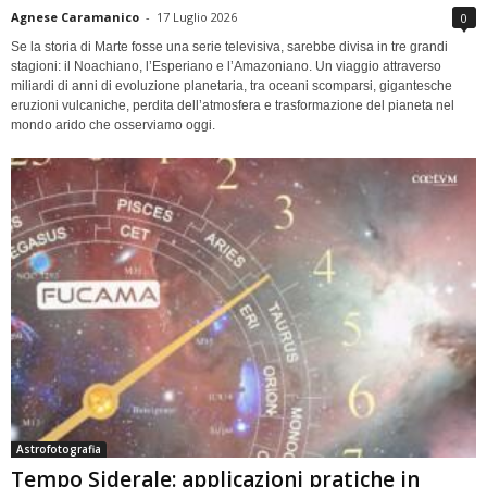
Agnese Caramanico
-
17 Luglio 2026
0
Se la storia di Marte fosse una serie televisiva, sarebbe divisa in tre grandi
stagioni: il Noachiano, l’Esperiano e l’Amazoniano. Un viaggio attraverso
miliardi di anni di evoluzione planetaria, tra oceani scomparsi, gigantesche
eruzioni vulcaniche, perdita dell’atmosfera e trasformazione del pianeta nel
mondo arido che osserviamo oggi.
Astrofotografia
Tempo Siderale: applicazioni pratiche in