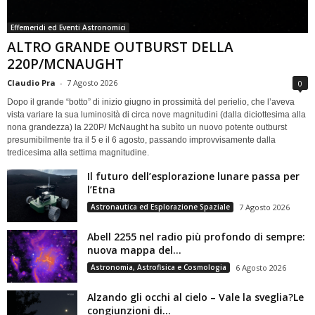
Effemeridi ed Eventi Astronomici
ALTRO GRANDE OUTBURST DELLA
220P/MCNAUGHT
Claudio Pra
-
7 Agosto 2026
0
Dopo il grande “botto” di inizio giugno in prossimità del perielio, che l’aveva
vista variare la sua luminosità di circa nove magnitudini (dalla diciottesima alla
nona grandezza) la 220P/ McNaught ha subìto un nuovo potente outburst
presumibilmente tra il 5 e il 6 agosto, passando improvvisamente dalla
tredicesima alla settima magnitudine.
Il futuro dell’esplorazione lunare passa per
l’Etna
Astronautica ed Esplorazione Spaziale
7 Agosto 2026
Abell 2255 nel radio più profondo di sempre:
nuova mappa del...
Astronomia, Astrofisica e Cosmologia
6 Agosto 2026
Alzando gli occhi al cielo – Vale la sveglia?Le
congiunzioni di...