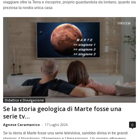
viaggiare oltre la Terra e riscoprire, proprio guardandola da lontano, quanto sia
preziosa la nostra unica casa
Didattica e Divulgazione
Se la storia geologica di Marte fosse una
serie tv…
Agnese Caramanico
-
17 Luglio 2026
0
Se la storia di Marte fosse una serie televisiva, sarebbe divisa in tre grandi
stagioni: il Noachiano, l’Esperiano e l’Amazoniano. Un viaggio attraverso