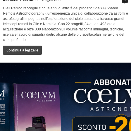
Cieli Remoti raccoglie cinque anni di attività del progetto ShaRA (Shared
Remote Astrophotography), un'esperienza unica di collaborazione tra astrofili e
astrofotografi impegnati nell'esplorazione del cielo australe attraverso grandi
telescopi remoti in Cile e Namibia. Con 22 progetti, 34 autori, 493 ore di
acquisizione e oltre 330 elaborazioni, il volume racconta immagini, tecniche,
ricerca e lavoro di squadra dietro alcune delle più spettacolari meraviglie del
cielo profondo.
Continua a leggere