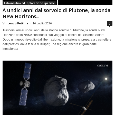
Astronautica ed Esplorazione Spaziale
A undici anni dal sorvolo di Plutone, la sonda
New Horizons...
Vincenzo Pettina
-
16 Luglio 2026
0
Trascorsi ormai undici anni dallo storico sorvolo di Plutone, la sonda New
Horizons della NASA continua il suo viaggio ai confini del Sistema Solare.
Dopo un nuovo risveglio dall’ibernazione, la missione si prepara a trasmettere
dati preziosi dalla fascia di Kuiper, una regione ancora in gran parte
inesplorata