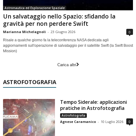
Astronautica ed Esplorazione Spaziale
Un salvataggio nello Spazio: sfidando la
gravità per non perdere Swift
Marianna Michelagnoli
-
23 Giugno 2026
0
Risale a qualche giorno fa la teleconferenza NASA dedicata agli
aggiornamenti sull'operazione di salvataggio per il satellite Swift (la Swift Boost
Mission)
Carica altri
ASTROFOTOGRAFIA
Tempo Siderale: applicazioni
pratiche in Astrofotografia
Astrofotografia
Agnese Caramanico
-
10 Luglio 2026
0