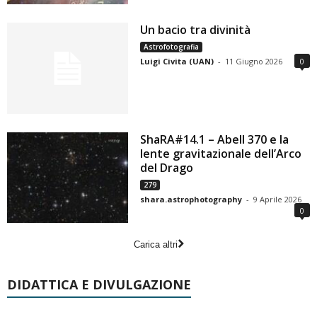
Un bacio tra divinità
Astrofotografia
Luigi Civita (UAN)
-
11 Giugno 2026
0
ShaRA#14.1 – Abell 370 e la
lente gravitazionale dell’Arco
del Drago
279
shara.astrophotography
-
9 Aprile 2026
0
Carica altri
DIDATTICA E DIVULGAZIONE