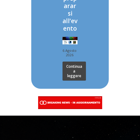
arar
si
all’ev
ento
6 Agosto
2026
Continua
a
leggere