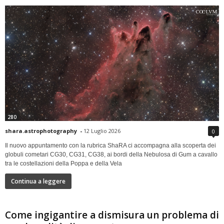
280
shara.astrophotography
-
12 Luglio 2026
0
Il nuovo appuntamento con la rubrica ShaRA ci accompagna alla scoperta dei
globuli cometari CG30, CG31, CG38, ai bordi della Nebulosa di Gum a cavallo
tra le costellazioni della Poppa e della Vela
Continua a leggere
Come ingigantire a dismisura un problema di