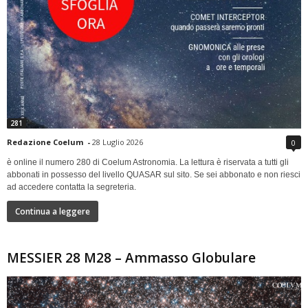
281
Redazione Coelum
-
28 Luglio 2026
0
è online il numero 280 di Coelum Astronomia. La lettura è riservata a tutti gli
abbonati in possesso del livello QUASAR sul sito. Se sei abbonato e non riesci
ad accedere contatta la segreteria.
Continua a leggere
MESSIER 28 M28 – Ammasso Globulare