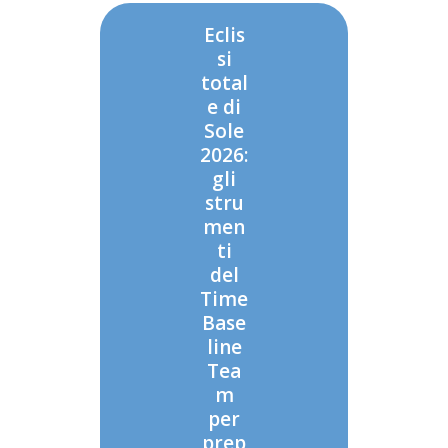
Eclis
si
total
e di
Sole
2026:
gli
stru
men
ti
del
Time
Base
line
Tea
m
per
prep