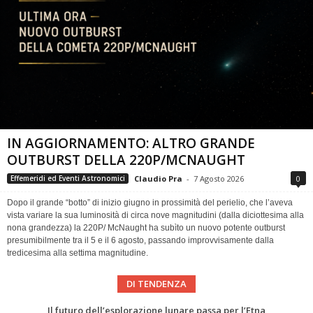
IN AGGIORNAMENTO: ALTRO GRANDE
OUTBURST DELLA 220P/MCNAUGHT
Claudio Pra
-
7 Agosto 2026
0
Effemeridi ed Eventi Astronomici
Dopo il grande “botto” di inizio giugno in prossimità del perielio, che l’aveva
vista variare la sua luminosità di circa nove magnitudini (dalla diciottesima alla
nona grandezza) la 220P/ McNaught ha subìto un nuovo potente outburst
presumibilmente tra il 5 e il 6 agosto, passando improvvisamente dalla
tredicesima alla settima magnitudine.
DI TENDENZA
Eclissi totale di Sole 2026: gli strumenti del Time Baseline Team per prepararsi all’evento