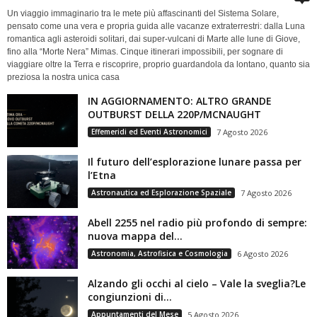
Un viaggio immaginario tra le mete più affascinanti del Sistema Solare,
pensato come una vera e propria guida alle vacanze extraterrestri: dalla Luna
romantica agli asteroidi solitari, dai super-vulcani di Marte alle lune di Giove,
fino alla “Morte Nera” Mimas. Cinque itinerari impossibili, per sognare di
viaggiare oltre la Terra e riscoprire, proprio guardandola da lontano, quanto sia
preziosa la nostra unica casa
IN AGGIORNAMENTO: ALTRO GRANDE
OUTBURST DELLA 220P/MCNAUGHT
Effemeridi ed Eventi Astronomici
7 Agosto 2026
Il futuro dell’esplorazione lunare passa per
l’Etna
Astronautica ed Esplorazione Spaziale
7 Agosto 2026
Abell 2255 nel radio più profondo di sempre:
nuova mappa del...
Astronomia, Astrofisica e Cosmologia
6 Agosto 2026
Alzando gli occhi al cielo – Vale la sveglia?Le
congiunzioni di...
Appuntamenti del Mese
5 Agosto 2026