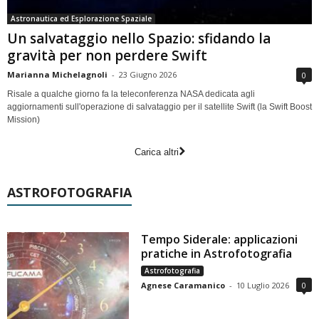
Astronautica ed Esplorazione Spaziale
Un salvataggio nello Spazio: sfidando la
gravità per non perdere Swift
Marianna Michelagnoli
-
23 Giugno 2026
0
Risale a qualche giorno fa la teleconferenza NASA dedicata agli
aggiornamenti sull'operazione di salvataggio per il satellite Swift (la Swift Boost
Mission)
Carica altri
ASTROFOTOGRAFIA
Tempo Siderale: applicazioni
pratiche in Astrofotografia
Astrofotografia
Agnese Caramanico
-
10 Luglio 2026
0