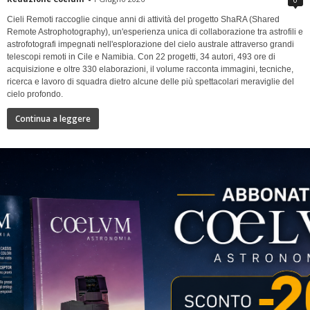
Cieli Remoti raccoglie cinque anni di attività del progetto ShaRA (Shared
Remote Astrophotography), un'esperienza unica di collaborazione tra astrofili e
astrofotografi impegnati nell'esplorazione del cielo australe attraverso grandi
telescopi remoti in Cile e Namibia. Con 22 progetti, 34 autori, 493 ore di
acquisizione e oltre 330 elaborazioni, il volume racconta immagini, tecniche,
ricerca e lavoro di squadra dietro alcune delle più spettacolari meraviglie del
cielo profondo.
Continua a leggere