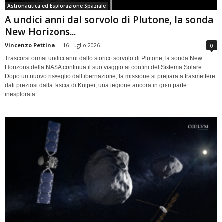
Astronautica ed Esplorazione Spaziale
A undici anni dal sorvolo di Plutone, la sonda
New Horizons...
Vincenzo Pettina
-
16 Luglio 2026
0
Trascorsi ormai undici anni dallo storico sorvolo di Plutone, la sonda New
Horizons della NASA continua il suo viaggio ai confini del Sistema Solare.
Dopo un nuovo risveglio dall’ibernazione, la missione si prepara a trasmettere
dati preziosi dalla fascia di Kuiper, una regione ancora in gran parte
inesplorata