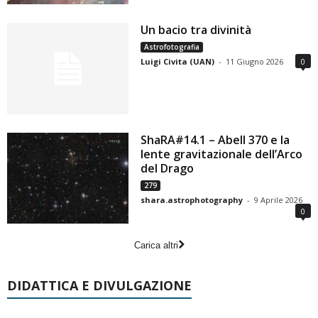
Un bacio tra divinità
Astrofotografia
Luigi Civita (UAN)
-
11 Giugno 2026
0
ShaRA#14.1 – Abell 370 e la
lente gravitazionale dell’Arco
del Drago
279
shara.astrophotography
-
9 Aprile 2026
0
Carica altri
DIDATTICA E DIVULGAZIONE