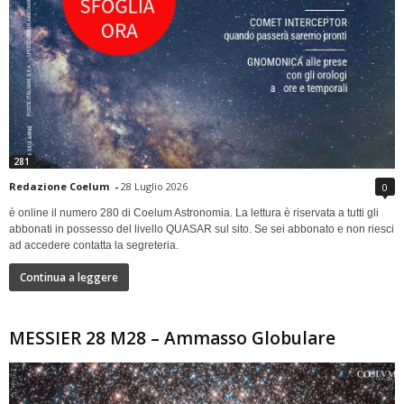
281
Redazione Coelum
-
28 Luglio 2026
0
è online il numero 280 di Coelum Astronomia. La lettura è riservata a tutti gli
abbonati in possesso del livello QUASAR sul sito. Se sei abbonato e non riesci
ad accedere contatta la segreteria.
Continua a leggere
MESSIER 28 M28 – Ammasso Globulare