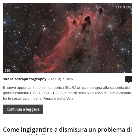
280
shara.astrophotography
-
12 Luglio 2026
0
Il nuovo appuntamento con la rubrica ShaRA ci accompagna alla scoperta dei
globuli cometari CG30, CG31, CG38, ai bordi della Nebulosa di Gum a cavallo
tra le costellazioni della Poppa e della Vela
Continua a leggere
Come ingigantire a dismisura un problema di