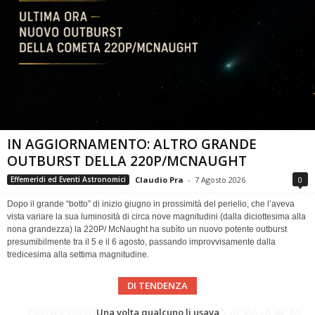
IN AGGIORNAMENTO: ALTRO GRANDE
OUTBURST DELLA 220P/MCNAUGHT
Claudio Pra
-
7 Agosto 2026
0
Effemeridi ed Eventi Astronomici
Dopo il grande “botto” di inizio giugno in prossimità del perielio, che l’aveva
vista variare la sua luminosità di circa nove magnitudini (dalla diciottesima alla
nona grandezza) la 220P/ McNaught ha subìto un nuovo potente outburst
presumibilmente tra il 5 e il 6 agosto, passando improvvisamente dalla
tredicesima alla settima magnitudine.
DI TENDENZA
Cielo del Mese di Agosto 2026
FIRENZE CAPITALE MONDIALE DELLO SPAZIO: AL VIA LA 46ª ASSEMBLEA SCIENTIFICA DEL COSPAR