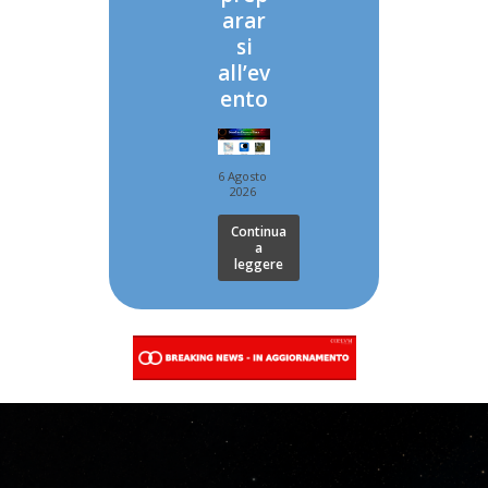
arar
si
all’ev
ento
6 Agosto
2026
Continua
a
leggere