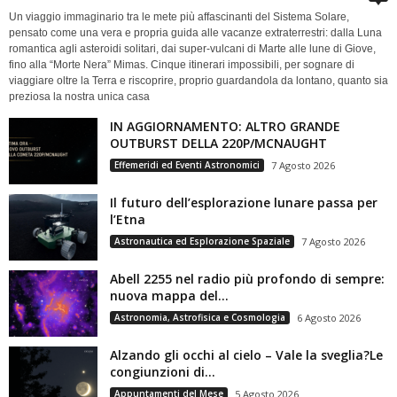
Un viaggio immaginario tra le mete più affascinanti del Sistema Solare,
pensato come una vera e propria guida alle vacanze extraterrestri: dalla Luna
romantica agli asteroidi solitari, dai super-vulcani di Marte alle lune di Giove,
fino alla “Morte Nera” Mimas. Cinque itinerari impossibili, per sognare di
viaggiare oltre la Terra e riscoprire, proprio guardandola da lontano, quanto sia
preziosa la nostra unica casa
IN AGGIORNAMENTO: ALTRO GRANDE
OUTBURST DELLA 220P/MCNAUGHT
Effemeridi ed Eventi Astronomici
7 Agosto 2026
Il futuro dell’esplorazione lunare passa per
l’Etna
Astronautica ed Esplorazione Spaziale
7 Agosto 2026
Abell 2255 nel radio più profondo di sempre:
nuova mappa del...
Astronomia, Astrofisica e Cosmologia
6 Agosto 2026
Alzando gli occhi al cielo – Vale la sveglia?Le
congiunzioni di...
Appuntamenti del Mese
5 Agosto 2026