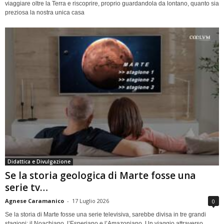
viaggiare oltre la Terra e riscoprire, proprio guardandola da lontano, quanto sia
preziosa la nostra unica casa
Didattica e Divulgazione
Se la storia geologica di Marte fosse una
serie tv…
Agnese Caramanico
-
17 Luglio 2026
0
Se la storia di Marte fosse una serie televisiva, sarebbe divisa in tre grandi
stagioni: il Noachiano, l’Esperiano e l’Amazoniano. Un viaggio attraverso