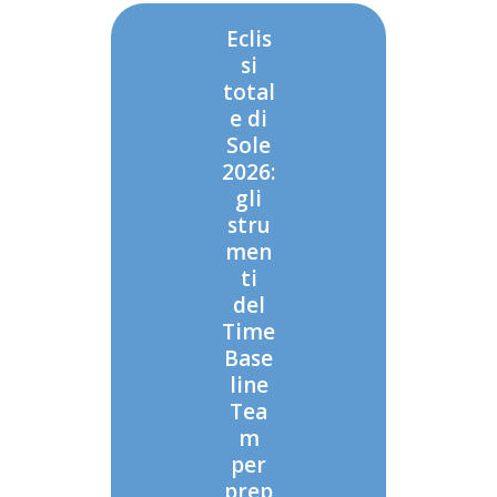
Eclis
si
total
e di
Sole
2026:
gli
stru
men
ti
del
Time
Base
line
Tea
m
per
prep