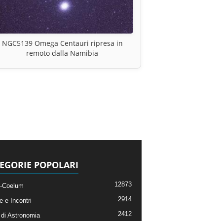
NGC5139 Omega Centauri ripresa in
remoto dalla Namibia
EGORIE POPOLARI
12873
-Coelum
2914
e e Incontri
2412
di Astronomia