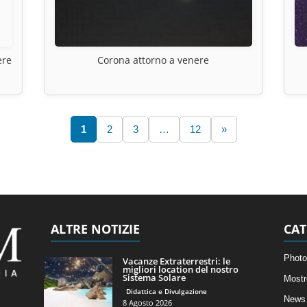
ere
Corona attorno a venere
1
2
3
…
12
»
ALTRE NOTIZIE
CAT
Photo
Vacanze Extraterrestri: le
migliori location del nostro
Sistema Solare
Mostr
Didattica e Divulgazione
News 
8 Agosto 2026