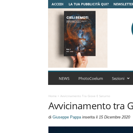
ACCEDI
LA TUA PUBBLICITÀ QUI?
NEWSLETTE
C
o
NEWS
PhotoCoelum
Sezioni
e
l
u
Home
>
Avvicinamento Tra Giove E Saturno
Avvicinamento tra G
m
A
s
di
Giuseppe Pappa
inserita il
15 Dicembre 2020
t
r
o