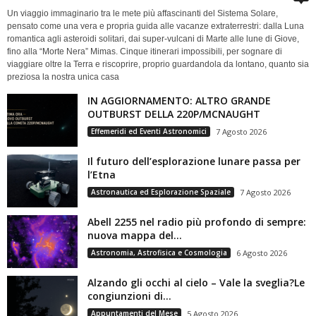
Un viaggio immaginario tra le mete più affascinanti del Sistema Solare,
pensato come una vera e propria guida alle vacanze extraterrestri: dalla Luna
romantica agli asteroidi solitari, dai super-vulcani di Marte alle lune di Giove,
fino alla “Morte Nera” Mimas. Cinque itinerari impossibili, per sognare di
viaggiare oltre la Terra e riscoprire, proprio guardandola da lontano, quanto sia
preziosa la nostra unica casa
IN AGGIORNAMENTO: ALTRO GRANDE
OUTBURST DELLA 220P/MCNAUGHT
Effemeridi ed Eventi Astronomici
7 Agosto 2026
Il futuro dell’esplorazione lunare passa per
l’Etna
Astronautica ed Esplorazione Spaziale
7 Agosto 2026
Abell 2255 nel radio più profondo di sempre:
nuova mappa del...
Astronomia, Astrofisica e Cosmologia
6 Agosto 2026
Alzando gli occhi al cielo – Vale la sveglia?Le
congiunzioni di...
Appuntamenti del Mese
5 Agosto 2026