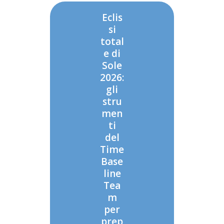
Eclis
si
total
e di
Sole
2026:
gli
stru
men
ti
del
Time
Base
line
Tea
m
per
prep