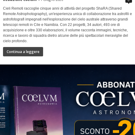
Cieli Remoti raccoglie cinque anni di attività del progetto ShaRA (Shared
Remote Astrophotography), un'esperienza unica di collaborazione tra astrofili e
astrofotografi impegnati nell'esplorazione del cielo australe attraverso grandi
telescopi remoti in Cile e Namibia. Con 22 progetti, 34 autori, 493 ore di
acquisizione e oltre 330 elaborazioni, il volume racconta immagini, tecniche,
ricerca e lavoro di squadra dietro alcune delle più spettacolari meraviglie del
cielo profondo.
Continua a leggere