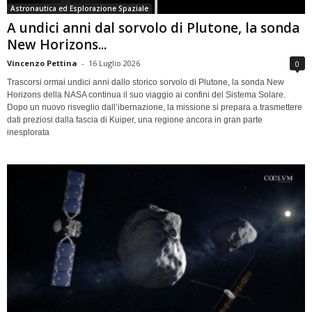
Astronautica ed Esplorazione Spaziale
A undici anni dal sorvolo di Plutone, la sonda
New Horizons...
Vincenzo Pettina
-
16 Luglio 2026
0
Trascorsi ormai undici anni dallo storico sorvolo di Plutone, la sonda New
Horizons della NASA continua il suo viaggio ai confini del Sistema Solare.
Dopo un nuovo risveglio dall’ibernazione, la missione si prepara a trasmettere
dati preziosi dalla fascia di Kuiper, una regione ancora in gran parte
inesplorata