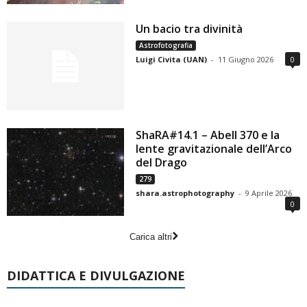
Un bacio tra divinità
Astrofotografia
Luigi Civita (UAN)
-
11 Giugno 2026
0
ShaRA#14.1 – Abell 370 e la
lente gravitazionale dell’Arco
del Drago
279
shara.astrophotography
-
9 Aprile 2026
0
Carica altri
DIDATTICA E DIVULGAZIONE