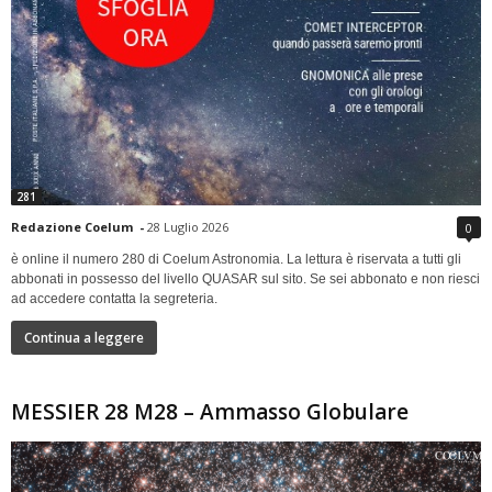
281
Redazione Coelum
-
28 Luglio 2026
0
è online il numero 280 di Coelum Astronomia. La lettura è riservata a tutti gli
abbonati in possesso del livello QUASAR sul sito. Se sei abbonato e non riesci
ad accedere contatta la segreteria.
Continua a leggere
MESSIER 28 M28 – Ammasso Globulare