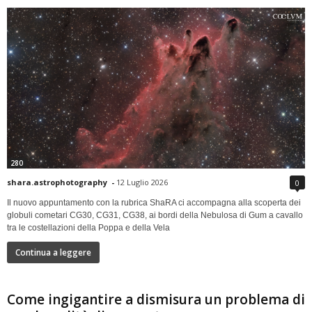
280
shara.astrophotography
-
12 Luglio 2026
0
Il nuovo appuntamento con la rubrica ShaRA ci accompagna alla scoperta dei
globuli cometari CG30, CG31, CG38, ai bordi della Nebulosa di Gum a cavallo
tra le costellazioni della Poppa e della Vela
Continua a leggere
Come ingigantire a dismisura un problema di