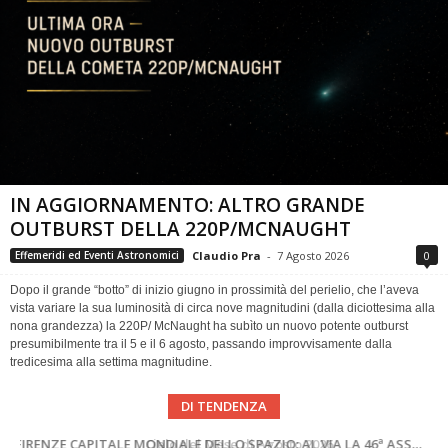
IN AGGIORNAMENTO: ALTRO GRANDE
OUTBURST DELLA 220P/MCNAUGHT
Claudio Pra
-
7 Agosto 2026
0
Effemeridi ed Eventi Astronomici
Dopo il grande “botto” di inizio giugno in prossimità del perielio, che l’aveva
vista variare la sua luminosità di circa nove magnitudini (dalla diciottesima alla
nona grandezza) la 220P/ McNaught ha subìto un nuovo potente outburst
presumibilmente tra il 5 e il 6 agosto, passando improvvisamente dalla
tredicesima alla settima magnitudine.
DI TENDENZA
SUPERNOVAE aggiornamenti del mese – Agosto 2026
Cielo del Mese di Agosto 2026