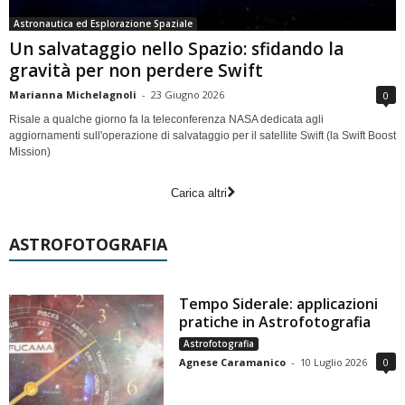
Astronautica ed Esplorazione Spaziale
Un salvataggio nello Spazio: sfidando la
gravità per non perdere Swift
Marianna Michelagnoli
-
23 Giugno 2026
0
Risale a qualche giorno fa la teleconferenza NASA dedicata agli
aggiornamenti sull'operazione di salvataggio per il satellite Swift (la Swift Boost
Mission)
Carica altri
ASTROFOTOGRAFIA
Tempo Siderale: applicazioni
pratiche in Astrofotografia
Astrofotografia
Agnese Caramanico
-
10 Luglio 2026
0