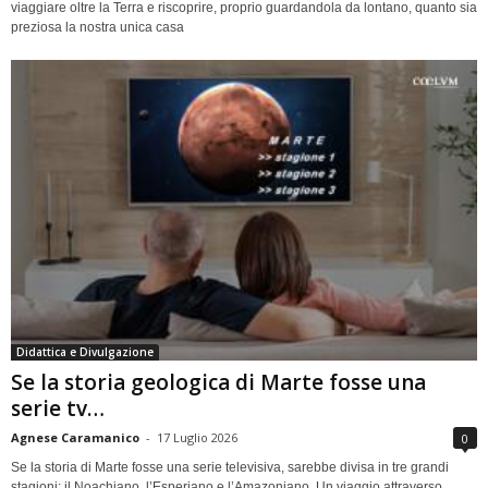
viaggiare oltre la Terra e riscoprire, proprio guardandola da lontano, quanto sia
preziosa la nostra unica casa
Didattica e Divulgazione
Se la storia geologica di Marte fosse una
serie tv…
Agnese Caramanico
-
17 Luglio 2026
0
Se la storia di Marte fosse una serie televisiva, sarebbe divisa in tre grandi
stagioni: il Noachiano, l’Esperiano e l’Amazoniano. Un viaggio attraverso