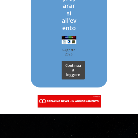
arar
si
all’ev
ento
6 Agosto
2026
Continua
a
leggere