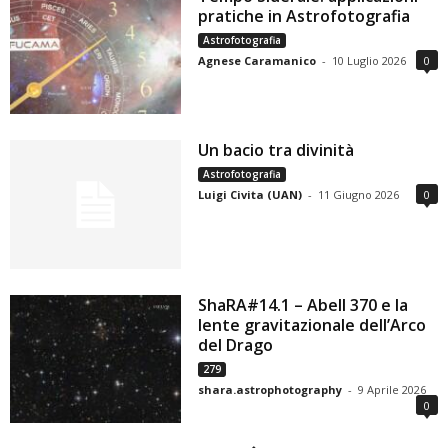
pratiche in Astrofotografia
Astrofotografia
Agnese Caramanico
-
10 Luglio 2026
0
Un bacio tra divinità
Astrofotografia
Luigi Civita (UAN)
-
11 Giugno 2026
0
ShaRA#14.1 – Abell 370 e la
lente gravitazionale dell’Arco
del Drago
279
shara.astrophotography
-
9 Aprile 2026
0