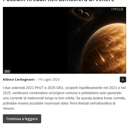
280
Albino Carbognani
-
14 Luglio 2026
0
I due asteroidi 2021 PH27 e 2025 GN1, scoperti rispettivamente nel 2021 e nel
2025, sembrano condividere un'origine comune e potrebbero aver generato
una corrente di meteoroidi lungo la loro orbita. Se questa ipotesi fosse corretta,
potrebbe essere possibile osservare dalla Terra fireball nell'atmosfera di
Venere.
Continua a leggere