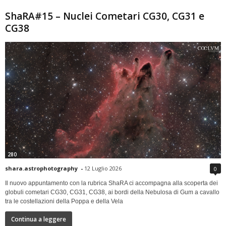
ShaRA#15 – Nuclei Cometari CG30, CG31 e
CG38
280
shara.astrophotography
-
12 Luglio 2026
0
Il nuovo appuntamento con la rubrica ShaRA ci accompagna alla scoperta dei
globuli cometari CG30, CG31, CG38, ai bordi della Nebulosa di Gum a cavallo
tra le costellazioni della Poppa e della Vela
Continua a leggere