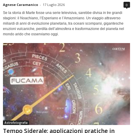
Agnese Caramanico
-
17 Luglio 2026
0
Se la storia di Marte fosse una serie televisiva, sarebbe divisa in tre grandi
stagioni: il Noachiano, l’Esperiano e l’Amazoniano. Un viaggio attraverso
miliardi di anni di evoluzione planetaria, tra oceani scomparsi, gigantesche
eruzioni vulcaniche, perdita dell’atmosfera e trasformazione del pianeta nel
mondo arido che osserviamo oggi.
Astrofotografia
Tempo Siderale: applicazioni pratiche in