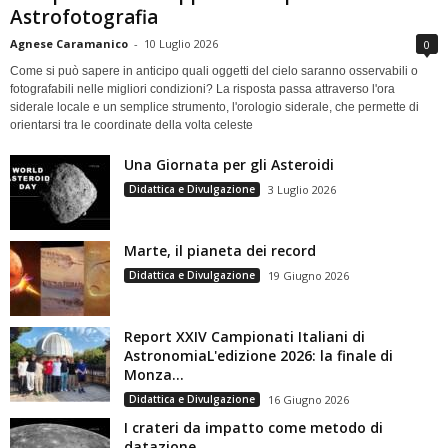
Astrofotografia
Agnese Caramanico
-
10 Luglio 2026
0
Come si può sapere in anticipo quali oggetti del cielo saranno osservabili o
fotografabili nelle migliori condizioni? La risposta passa attraverso l'ora
siderale locale e un semplice strumento, l'orologio siderale, che permette di
orientarsi tra le coordinate della volta celeste
Una Giornata per gli Asteroidi
Didattica e Divulgazione
3 Luglio 2026
Marte, il pianeta dei record
Didattica e Divulgazione
19 Giugno 2026
Report XXIV Campionati Italiani di
AstronomiaL'edizione 2026: la finale di
Monza...
Didattica e Divulgazione
16 Giugno 2026
I crateri da impatto come metodo di
datazione