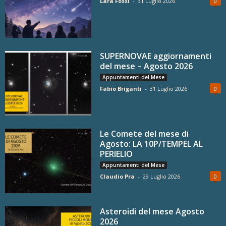
Lara Fossi
-
31 Luglio 2026
0
SUPERNOVAE aggiornamenti
del mese – Agosto 2026
Appuntamenti del Mese
Fabio Briganti
-
31 Luglio 2026
0
Le Comete del mese di
Agosto: LA 10P/TEMPEL AL
PERIELIO
Appuntamenti del Mese
Claudio Pra
-
29 Luglio 2026
0
Asteroidi del mese Agosto
2026