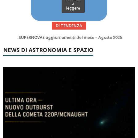
a
leggere
DI TENDENZA
SUPERNOVAE aggiornamenti del mese – Agosto 2026
Le Comete del mese di Agosto: LA 10P/TEMPEL AL PERIELIO
NEWS DI ASTRONOMIA E SPAZIO