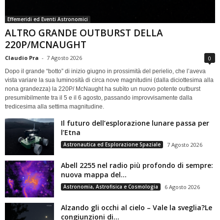
Effemeridi ed Eventi Astronomici
ALTRO GRANDE OUTBURST DELLA
220P/MCNAUGHT
Claudio Pra
-
7 Agosto 2026
0
Dopo il grande “botto” di inizio giugno in prossimità del perielio, che l’aveva
vista variare la sua luminosità di circa nove magnitudini (dalla diciottesima alla
nona grandezza) la 220P/ McNaught ha subìto un nuovo potente outburst
presumibilmente tra il 5 e il 6 agosto, passando improvvisamente dalla
tredicesima alla settima magnitudine.
Il futuro dell’esplorazione lunare passa per
l’Etna
Astronautica ed Esplorazione Spaziale
7 Agosto 2026
Abell 2255 nel radio più profondo di sempre:
nuova mappa del...
Astronomia, Astrofisica e Cosmologia
6 Agosto 2026
Alzando gli occhi al cielo – Vale la sveglia?Le
congiunzioni di...