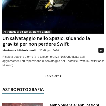
Astronautica ed Esplorazione Spaziale
Un salvataggio nello Spazio: sfidando la
gravità per non perdere Swift
Marianna Michelagnoli
-
23 Giugno 2026
0
Risale a qualche giorno fa la teleconferenza NASA dedicata agli
aggiornamenti sull'operazione di salvataggio per il satellite Swift (la Swift Boost
Mission)
Carica altri
ASTROFOTOGRAFIA
Tempo Siderale: applicazioni