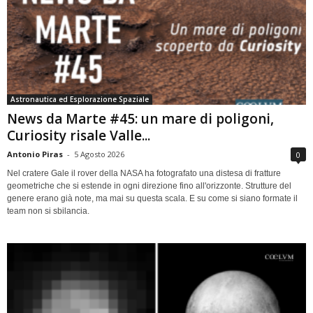
Astronautica ed Esplorazione Spaziale
News da Marte #45: un mare di poligoni,
Curiosity risale Valle...
Antonio Piras
-
5 Agosto 2026
0
Nel cratere Gale il rover della NASA ha fotografato una distesa di fratture
geometriche che si estende in ogni direzione fino all'orizzonte. Strutture del
genere erano già note, ma mai su questa scala. E su come si siano formate il
team non si sbilancia.