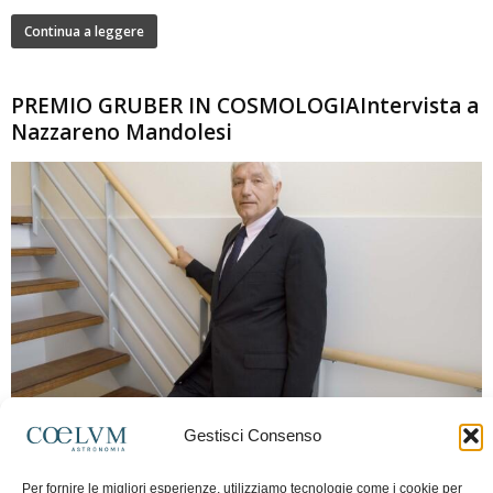
Continua a leggere
PREMIO GRUBER IN COSMOLOGIAIntervista a
Nazzareno Mandolesi
280
Gestisci Consenso
Frida Paolella
-
16 Giugno 2026
0
Intervista al professor Nazzareno Mandolesi, tra i protagonisti della cosmologia
Per fornire le migliori esperienze, utilizziamo tecnologie come i cookie per
spaziale europea e della missione Planck. Il dialogo ripercorre i principali