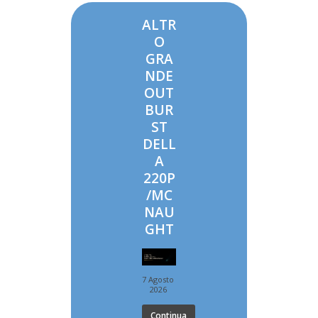
ALTR
O
GRA
NDE
OUT
BUR
ST
DELL
A
220P
/MC
NAU
GHT
7 Agosto
2026
Continua