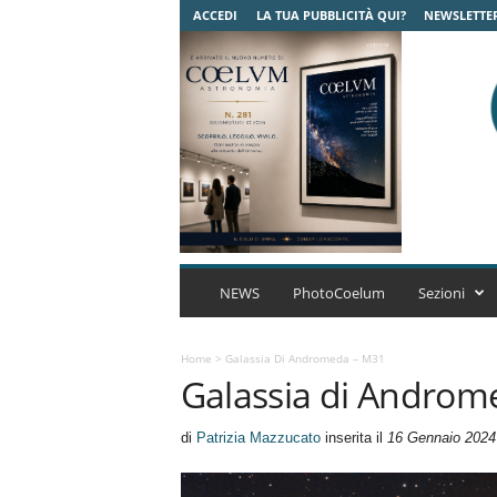
ACCEDI
LA TUA PUBBLICITÀ QUI?
NEWSLETTE
C
o
NEWS
PhotoCoelum
Sezioni
e
l
u
Home
>
Galassia Di Andromeda – M31
Galassia di Androm
m
A
s
di
Patrizia Mazzucato
inserita il
16 Gennaio 2024
t
r
o