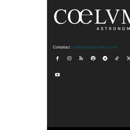
Contattaci:
coelumastro@coelum.com