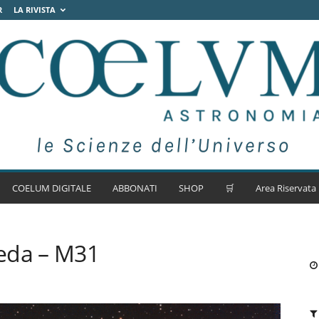
R
LA RIVISTA
COELUM DIGITALE
ABBONATI
SHOP
🛒
Area Riservata
eda – M31