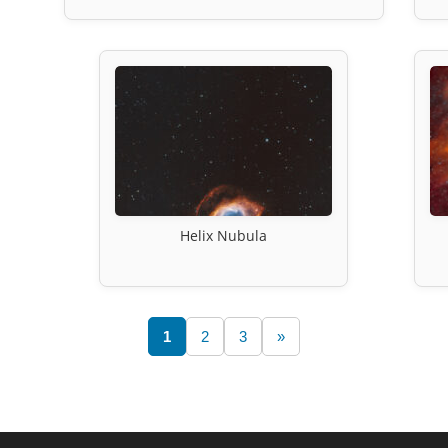
Helix Nubula
1
2
3
»