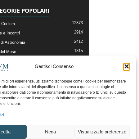
EGORIE POPOLARI
12873
-Coelum
2914
e e Incontri
2412
di Astronomia
1315
 del Mese
365
nomia, Astrofisica e Cosmologia
Gestisci Consenso
268
li e Risorse On-Line
193
og della Redazione
le migliori esperienze, utilizziamo tecnologie come i cookie per memorizzare
 alle informazioni del dispositivo. Il consenso a queste tecnologie ci
i elaborare dati come il comportamento di navigazione o ID unici su questo
consentire o ritirare il consenso può influire negativamente su alcune
he e funzioni.
izi
cetta
Nega
Visualizza le preferenze