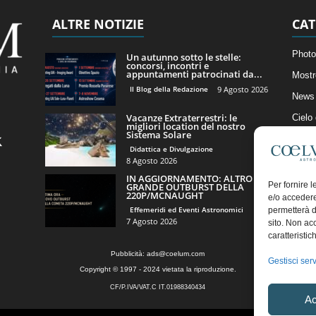
ALTRE NOTIZIE
CAT
Photo
Un autunno sotto le stelle:
concorsi, incontri e
appuntamenti patrocinati da...
Mostr
Il Blog della Redazione
9 Agosto 2026
News 
Vacanze Extraterrestri: le
Cielo
migliori location del nostro
Sistema Solare
Astro
Didattica e Divulgazione
Artico
8 Agosto 2026
IN AGGIORNAMENTO: ALTRO
Il Bl
Per fornire 
GRANDE OUTBURST DELLA
220P/MCNAUGHT
e/o accedere
Effemeridi ed Eventi Astronomici
permetterà d
7 Agosto 2026
sito. Non ac
caratteristic
Pubblicità:
ads@coelum.com
Gestisci serv
Copyright © 1997 - 2024 vietata la riproduzione.
CF/P.IVA/VAT.C IT.01988340434
Ac