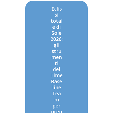
Eclis
si
total
e di
Sole
2026:
gli
stru
men
ti
del
Time
Base
line
Tea
m
per
prep