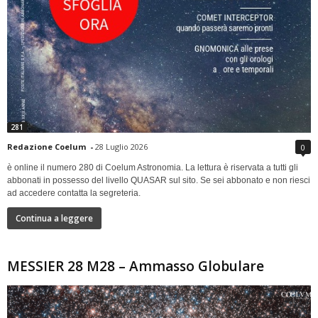
281
Redazione Coelum
-
28 Luglio 2026
0
è online il numero 280 di Coelum Astronomia. La lettura è riservata a tutti gli
abbonati in possesso del livello QUASAR sul sito. Se sei abbonato e non riesci
ad accedere contatta la segreteria.
Continua a leggere
MESSIER 28 M28 – Ammasso Globulare