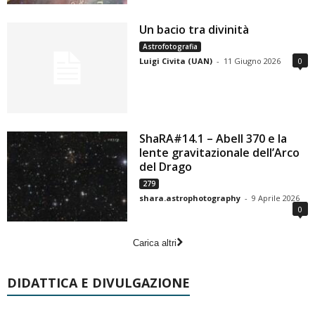
Un bacio tra divinità
Astrofotografia
Luigi Civita (UAN)
-
11 Giugno 2026
0
ShaRA#14.1 – Abell 370 e la
lente gravitazionale dell’Arco
del Drago
279
shara.astrophotography
-
9 Aprile 2026
0
Carica altri
DIDATTICA E DIVULGAZIONE