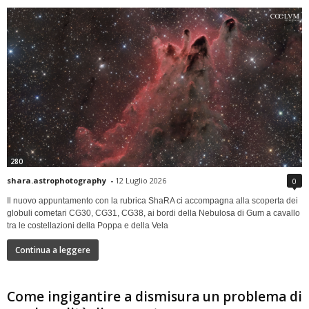
280
shara.astrophotography
-
12 Luglio 2026
0
Il nuovo appuntamento con la rubrica ShaRA ci accompagna alla scoperta dei
globuli cometari CG30, CG31, CG38, ai bordi della Nebulosa di Gum a cavallo
tra le costellazioni della Poppa e della Vela
Continua a leggere
Come ingigantire a dismisura un problema di