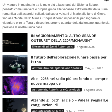
Un viaggio immaginario tra le mete più affascinanti del Sistema Solare,
pensato come una vera e propria guida alle vacanze extraterrestri: dalla Luna
romantica agli asteroidi solitari, dai super-vulcani di Marte alle lune di Giove,
fino alla “Morte Nera” Mimas. Cinque itinerari impossibili, per sognare di
viaggiare oltre la Terra e riscoprire, proprio guardandola da lontano, quanto sia
preziosa la nostra unica casa
IN AGGIORNAMENTO: ALTRO GRANDE
OUTBURST DELLA 220P/MCNAUGHT
Effemeridi ed Eventi Astronomici
7 Agosto 2026
Il futuro dell’esplorazione lunare passa per
l’Etna
Astronautica ed Esplorazione Spaziale
7 Agosto 2026
Abell 2255 nel radio più profondo di sempre:
nuova mappa del...
Astronomia, Astrofisica e Cosmologia
6 Agosto 2026
Alzando gli occhi al cielo – Vale la sveglia?Le
congiunzioni di...
Appuntamenti del Mese
5 Agosto 2026