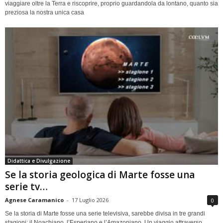
viaggiare oltre la Terra e riscoprire, proprio guardandola da lontano, quanto sia
preziosa la nostra unica casa
Didattica e Divulgazione
Se la storia geologica di Marte fosse una
serie tv…
Agnese Caramanico
-
17 Luglio 2026
0
Se la storia di Marte fosse una serie televisiva, sarebbe divisa in tre grandi
stagioni: il Noachiano, l’Esperiano e l’Amazoniano. Un viaggio attraverso