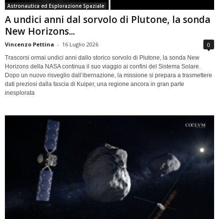
Astronautica ed Esplorazione Spaziale
A undici anni dal sorvolo di Plutone, la sonda
New Horizons...
Vincenzo Pettina
-
16 Luglio 2026
0
Trascorsi ormai undici anni dallo storico sorvolo di Plutone, la sonda New
Horizons della NASA continua il suo viaggio ai confini del Sistema Solare.
Dopo un nuovo risveglio dall’ibernazione, la missione si prepara a trasmettere
dati preziosi dalla fascia di Kuiper, una regione ancora in gran parte
inesplorata