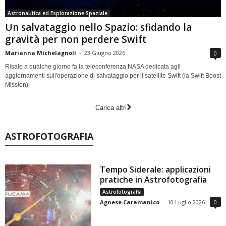
Astronautica ed Esplorazione Spaziale
Un salvataggio nello Spazio: sfidando la
gravità per non perdere Swift
Marianna Michelagnoli
-
23 Giugno 2026
0
Risale a qualche giorno fa la teleconferenza NASA dedicata agli
aggiornamenti sull'operazione di salvataggio per il satellite Swift (la Swift Boost
Mission)
Carica altri
ASTROFOTOGRAFIA
Tempo Siderale: applicazioni
pratiche in Astrofotografia
Astrofotografia
Agnese Caramanico
-
10 Luglio 2026
0