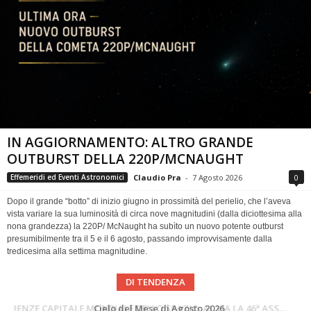
IN AGGIORNAMENTO: ALTRO GRANDE
OUTBURST DELLA 220P/MCNAUGHT
Claudio Pra
-
7 Agosto 2026
0
Effemeridi ed Eventi Astronomici
Dopo il grande “botto” di inizio giugno in prossimità del perielio, che l’aveva
vista variare la sua luminosità di circa nove magnitudini (dalla diciottesima alla
nona grandezza) la 220P/ McNaught ha subìto un nuovo potente outburst
presumibilmente tra il 5 e il 6 agosto, passando improvvisamente dalla
tredicesima alla settima magnitudine.
DI TENDENZA
SUPERNOVAE aggiornamenti del mese – Agosto 2026
Cielo del Mese di Agosto 2026