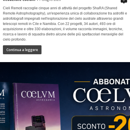
Cieli Remoti raccoglie cinque anni di attività del progetto ShaRA (Shared
Remote Astrophotography), un'esperienza unica di collaborazione tra astrofili e
astrofotografi impegnati nell'esplorazione del cielo australe attraverso grandi
telescopi remoti in Cile e Namibia. Con 22 progetti, 34 autori, 493 ore di
acquisizione e oltre 330 elaborazioni, il volume racconta immagini, tecniche,
ricerca e lavoro di squadra dietro alcune delle più spettacolari meraviglie del
cielo profondo.
Continua a leggere