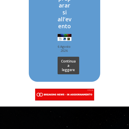
arar
si
all’ev
ento
6 Agosto
2026
Continua
a
leggere