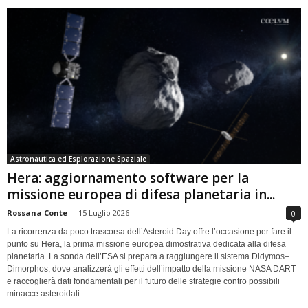
Astronautica ed Esplorazione Spaziale
Hera: aggiornamento software per la
missione europea di difesa planetaria in...
Rossana Conte
-
15 Luglio 2026
0
La ricorrenza da poco trascorsa dell’Asteroid Day offre l’occasione per fare il
punto su Hera, la prima missione europea dimostrativa dedicata alla difesa
planetaria. La sonda dell’ESA si prepara a raggiungere il sistema Didymos–
Dimorphos, dove analizzerà gli effetti dell’impatto della missione NASA DART
e raccoglierà dati fondamentali per il futuro delle strategie contro possibili
minacce asteroidali