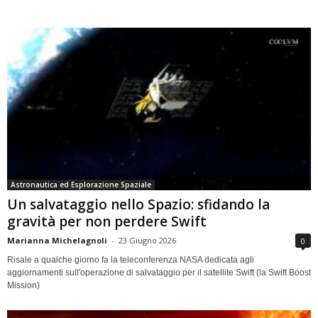
Astronautica ed Esplorazione Spaziale
Un salvataggio nello Spazio: sfidando la
gravità per non perdere Swift
Marianna Michelagnoli
-
23 Giugno 2026
0
Risale a qualche giorno fa la teleconferenza NASA dedicata agli
aggiornamenti sull'operazione di salvataggio per il satellite Swift (la Swift Boost
Mission)