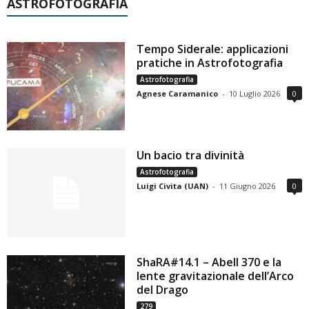
ASTROFOTOGRAFIA
Tempo Siderale: applicazioni
pratiche in Astrofotografia
Astrofotografia
Agnese Caramanico
-
10 Luglio 2026
0
Un bacio tra divinità
Astrofotografia
Luigi Civita (UAN)
-
11 Giugno 2026
0
ShaRA#14.1 – Abell 370 e la
lente gravitazionale dell’Arco
del Drago
279