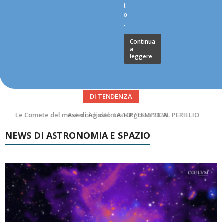
t
o
.
Continua
a
leggere
DI TENDENZA
Asteroidi del mese Agosto 2026
NEWS DI ASTRONOMIA E SPAZIO