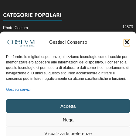
CATEGORIE POPOLARI
12873
Photo-Coelum
2914
Mostre e Incontri
Gestisci Consenso
2412
News di Astronomia
1315
Cielo del Mese
Per fornire le migliori esperienze, utilizziamo tecnologie come i cookie per
memorizzare e/o accedere alle informazioni del dispositivo. Il consenso a
365
Astronomia, Astrofisica e Cosmologia
queste tecnologie ci permetterà di elaborare dati come il comportamento di
268
Articoli e Risorse On-Line
navigazione o ID unici su questo sito. Non acconsentire o ritirare il
consenso può influire negativamente su alcune caratteristiche e funzioni.
193
Il Blog della Redazione
Gestisci servizi
Pubblicità:
ads@coelum.com
Accetta
Copyright © 1997 - 2024 vietata la riproduzione.
CF/P.IVA/VAT.C IT.01988340434
Nega
Privacy Policy
Termini e Condizioni di Vendita
Diritto di recesso
Visualizza le preferenze