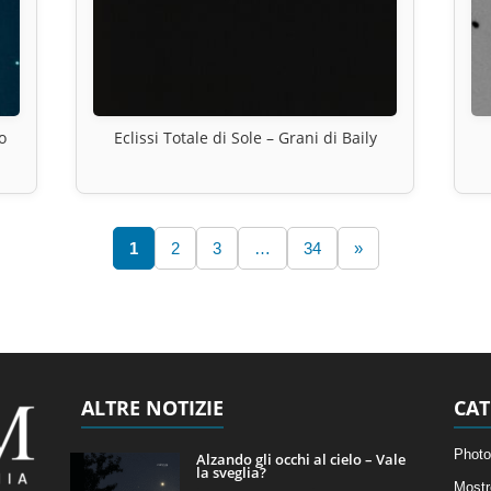
o
Eclissi Totale di Sole – Grani di Baily
1
2
3
…
34
»
ALTRE NOTIZIE
CAT
Photo
Alzando gli occhi al cielo – Vale
la sveglia?
Mostr