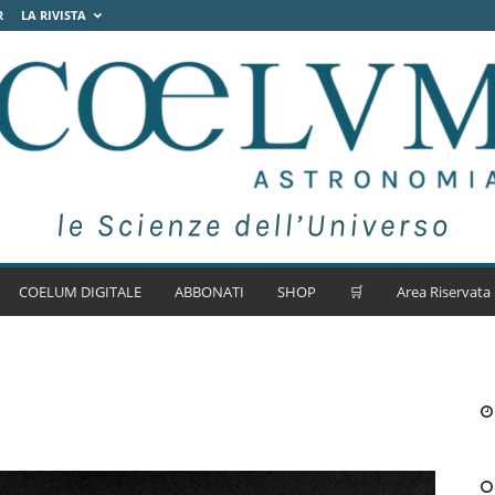
R
LA RIVISTA
COELUM DIGITALE
ABBONATI
SHOP
🛒
Area Riservata