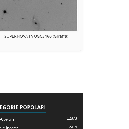
SUPERNOVA in UGC3460 (Giraffa)
EGORIE POPOLARI
12873
-Coelum
2914
e e Incontri