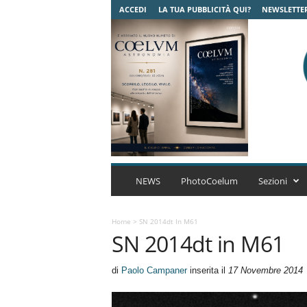
ACCEDI
LA TUA PUBBLICITÀ QUI?
NEWSLETTE
C
o
NEWS
PhotoCoelum
Sezioni
e
l
u
Home
>
SN 2014dt In M61
SN 2014dt in M61
m
A
s
di
Paolo Campaner
inserita il
17 Novembre 2014
t
r
o