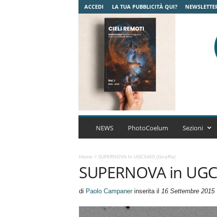
ACCEDI
LA TUA PUBBLICITÀ QUI?
NEWSLETTE
C
o
NEWS
PhotoCoelum
Sezioni
e
l
u
Home
>
SUPERNOVA In UGC3460 (Giraffa)
SUPERNOVA in UGC3
m
A
s
di
Paolo Campaner
inserita il
16 Settembre 2015
t
r
o