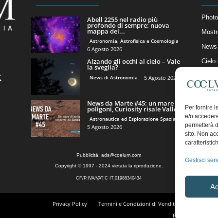
Photo
Abell 2255 nel radio più
profondo di sempre: nuova
mappa del...
Mostr
Astronomia, Astrofisica e Cosmologia
News 
6 Agosto 2026
Alzando gli occhi al cielo – Vale
Cielo
la sveglia?
Astro
News di Astronomia
5 Agosto 2026
Artico
News da Marte #45: un mare di
Il Bl
Per fornire 
poligoni, Curiosity risale Valle...
e/o accedere
Astronautica ed Esplorazione Spaziale
permetterà d
5 Agosto 2026
sito. Non ac
caratteristic
Pubblicità:
ads@coelum.com
Gestisci serv
Copyright © 1997 - 2024 vietata la riproduzione.
CF/P.IVA/VAT.C IT.01988340434
Ac
Privacy Policy
Termini e Condizioni di Vendita
Diritto di r
Regolamento Comm