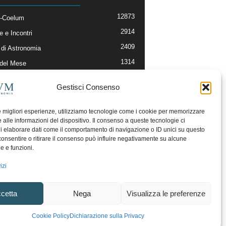
12873
-Coelum
2914
e e Incontri
2409
di Astronomia
1314
 del Mese
365
nomia, Astrofisica e Cosmologia
Gestisci Consenso
268
li e Risorse On-Line
192
og della Redazione
le migliori esperienze, utilizziamo tecnologie come i cookie per memorizzare
 alle informazioni del dispositivo. Il consenso a queste tecnologie ci
i elaborare dati come il comportamento di navigazione o ID unici su questo
consentire o ritirare il consenso può influire negativamente su alcune
he e funzioni.
izi
cetta
Nega
Visualizza le preferenze
ecesso
Regolamento uso sezione PhotoCoelum
Cookie Policy
Dichiarazione sulla Privacy
unity e Aree di Discussione
Cookie Policy (UE)