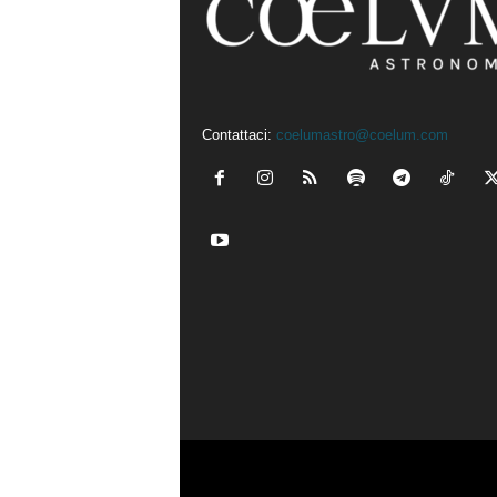
Contattaci:
coelumastro@coelum.com