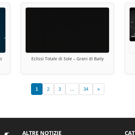
o
Eclissi Totale di Sole – Grani di Baily
1
2
3
…
34
»
ALTRE NOTIZIE
CAT