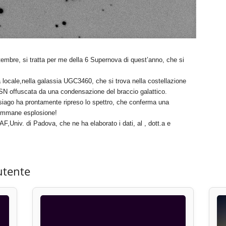
tembre, si tratta per me della 6 Supernova di quest’anno, che si
a locale,nella galassia UGC3460, che si trova nella costellazione
to, SN offuscata da una condensazione del braccio galattico.
Asiago ha prontamente ripreso lo spettro, che conferma una
’immane esplosione!
AF,Univ. di Padova, che ne ha elaborato i dati, al , dott.a e
utente