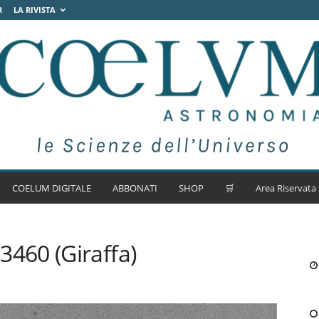
R
LA RIVISTA
COELUM DIGITALE
ABBONATI
SHOP
🛒
Area Riservata
460 (Giraffa)