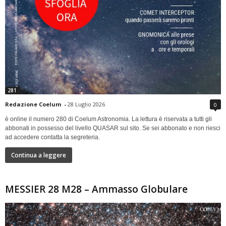
281
Redazione Coelum
-
28 Luglio 2026
0
è online il numero 280 di Coelum Astronomia. La lettura è riservata a tutti gli
abbonati in possesso del livello QUASAR sul sito. Se sei abbonato e non riesci
ad accedere contatta la segreteria.
Continua a leggere
MESSIER 28 M28 – Ammasso Globulare