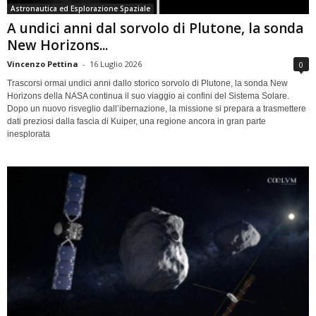
Astronautica ed Esplorazione Spaziale
A undici anni dal sorvolo di Plutone, la sonda
New Horizons...
Vincenzo Pettina
-
16 Luglio 2026
0
Trascorsi ormai undici anni dallo storico sorvolo di Plutone, la sonda New
Horizons della NASA continua il suo viaggio ai confini del Sistema Solare.
Dopo un nuovo risveglio dall’ibernazione, la missione si prepara a trasmettere
dati preziosi dalla fascia di Kuiper, una regione ancora in gran parte
inesplorata