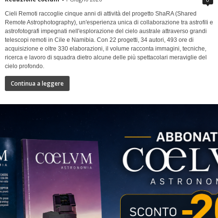
Cieli Remoti raccoglie cinque anni di attività del progetto ShaRA (Shared
Remote Astrophotography), un'esperienza unica di collaborazione tra astrofili e
astrofotografi impegnati nell'esplorazione del cielo australe attraverso grandi
telescopi remoti in Cile e Namibia. Con 22 progetti, 34 autori, 493 ore di
acquisizione e oltre 330 elaborazioni, il volume racconta immagini, tecniche,
ricerca e lavoro di squadra dietro alcune delle più spettacolari meraviglie del
cielo profondo.
Continua a leggere