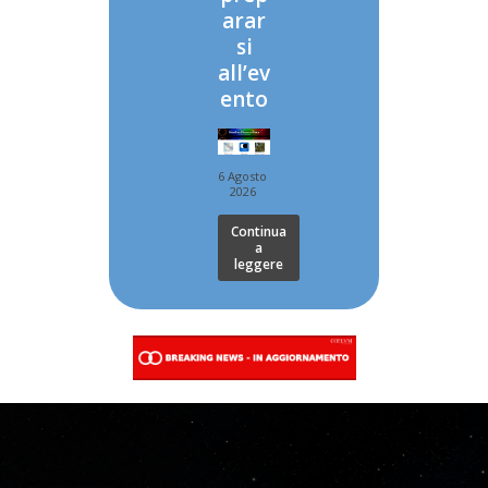
arar
si
all’ev
ento
6 Agosto
2026
Continua
a
leggere