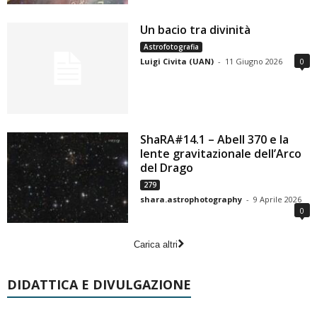
Un bacio tra divinità
Astrofotografia
Luigi Civita (UAN)
-
11 Giugno 2026
0
ShaRA#14.1 – Abell 370 e la
lente gravitazionale dell’Arco
del Drago
279
shara.astrophotography
-
9 Aprile 2026
0
Carica altri
DIDATTICA E DIVULGAZIONE