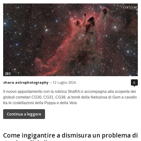
280
shara.astrophotography
-
12 Luglio 2026
0
Il nuovo appuntamento con la rubrica ShaRA ci accompagna alla scoperta dei
globuli cometari CG30, CG31, CG38, ai bordi della Nebulosa di Gum a cavallo
tra le costellazioni della Poppa e della Vela
Continua a leggere
Come ingigantire a dismisura un problema di