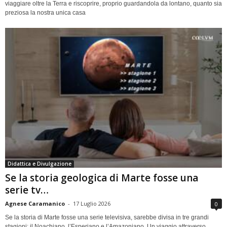
viaggiare oltre la Terra e riscoprire, proprio guardandola da lontano, quanto sia
preziosa la nostra unica casa
Didattica e Divulgazione
Se la storia geologica di Marte fosse una
serie tv…
Agnese Caramanico
-
17 Luglio 2026
0
Se la storia di Marte fosse una serie televisiva, sarebbe divisa in tre grandi
stagioni: il Noachiano, l’Esperiano e l’Amazoniano. Un viaggio attraverso