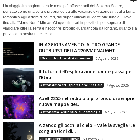
Un viaggio immaginario tra le mete più affascinanti del Sistema Solare,
pensato come una vera e propria guida alle vacanze extraterrestri: dalla Luna
romantica agli asteroidi solitari, dai super-vulcani di Marte alle lune di Giove,
fino alla “Morte Nera” Mimas. Cinque itinerari impossibili, per sognare di
viaggiare oltre la Terra e riscoprire, proprio guardandola da lontano, quanto sia
preziosa la nostra unica casa
IN AGGIORNAMENTO: ALTRO GRANDE
OUTBURST DELLA 220P/MCNAUGHT
Effemeridi ed Eventi Astronomici
7 Agosto 2026
Il futuro dell’esplorazione lunare passa per
l’Etna
Astronautica ed Esplorazione Spaziale
7 Agosto 2026
Abell 2255 nel radio più profondo di sempre:
nuova mappa del...
Astronomia, Astrofisica e Cosmologia
6 Agosto 2026
Alzando gli occhi al cielo – Vale la sveglia?Le
congiunzioni di...
Appuntamenti del Mese
5 Agosto 2026