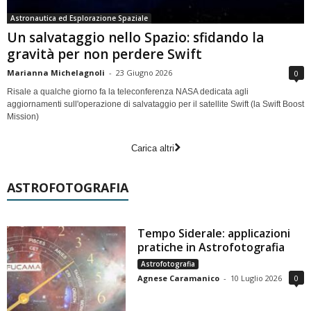
Astronautica ed Esplorazione Spaziale
Un salvataggio nello Spazio: sfidando la
gravità per non perdere Swift
Marianna Michelagnoli
-
23 Giugno 2026
0
Risale a qualche giorno fa la teleconferenza NASA dedicata agli
aggiornamenti sull'operazione di salvataggio per il satellite Swift (la Swift Boost
Mission)
Carica altri
ASTROFOTOGRAFIA
Tempo Siderale: applicazioni
pratiche in Astrofotografia
Astrofotografia
Agnese Caramanico
-
10 Luglio 2026
0