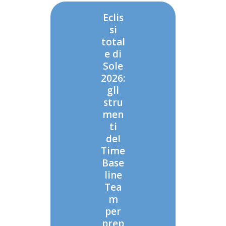
Eclis
si
total
e di
Sole
2026:
gli
stru
men
ti
del
Time
Base
line
Tea
m
per
prep