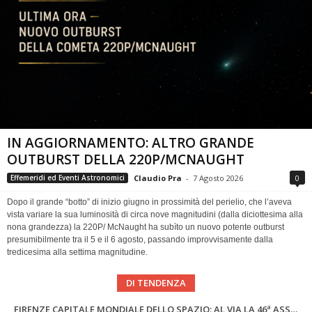
IN AGGIORNAMENTO: ALTRO GRANDE
OUTBURST DELLA 220P/MCNAUGHT
Claudio Pra
-
7 Agosto 2026
0
Effemeridi ed Eventi Astronomici
Dopo il grande “botto” di inizio giugno in prossimità del perielio, che l’aveva
vista variare la sua luminosità di circa nove magnitudini (dalla diciottesima alla
nona grandezza) la 220P/ McNaught ha subìto un nuovo potente outburst
presumibilmente tra il 5 e il 6 agosto, passando improvvisamente dalla
tredicesima alla settima magnitudine.
DI TENDENZA
SUPERNOVAE aggiornamenti del mese – Agosto 2026
Cielo del Mese di Agosto 2026