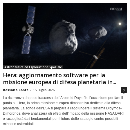
Astronautica ed Esplorazione Spaziale
Hera: aggiornamento software per la
missione europea di difesa planetaria in...
Rossana Conte
-
15 Luglio 2026
0
La ricorrenza da poco trascorsa dell’Asteroid Day offre l’occasione per fare il
punto su Hera, la prima missione europea dimostrativa dedicata alla difesa
planetaria. La sonda dell’ESA si prepara a raggiungere il sistema Didymos–
Dimorphos, dove analizzerà gli effetti dell’impatto della missione NASA DART
e raccoglierà dati fondamentali per il futuro delle strategie contro possibili
minacce asteroidali