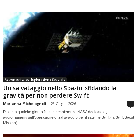
Astronautica ed Esplorazione Spaziale
Un salvataggio nello Spazio: sfidando la
gravità per non perdere Swift
Marianna Michelagnoli
-
23 Giugno 2026
0
Risale a qualche giorno fa la teleconferenza NASA dedicata agli
aggiornamenti sull'operazione di salvataggio per il satellite Swift (la Swift Boost
Mission)