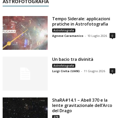
ASTROFOTOGRAFIA
Tempo Siderale: applicazioni
pratiche in Astrofotografia
Astrofotografia
Agnese Caramanico
-
10 Luglio 2026
0
Un bacio tra divinità
Astrofotografia
Luigi Civita (UAN)
-
11 Giugno 2026
0
ShaRA#14.1 – Abell 370 e la
lente gravitazionale dell’Arco
del Drago
279