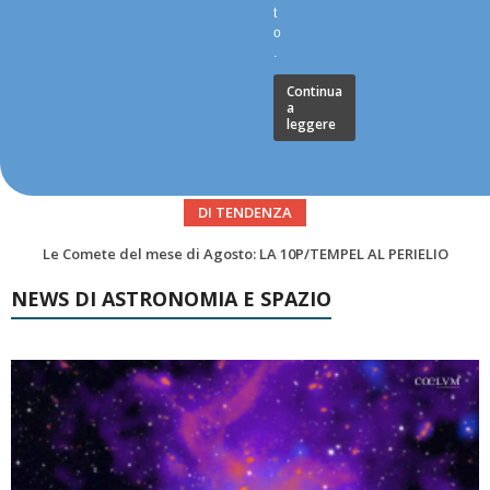
t
o
.
Continua
a
leggere
DI TENDENZA
Asteroidi del mese Agosto 2026
NEWS DI ASTRONOMIA E SPAZIO