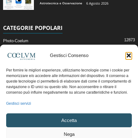
Astrotecnica e Osservazione
6 Agosto 2026
CATEGORIE POPOLARI
12873
Photo-Coelum
2914
Mostre e Incontri
Gestisci Consenso
2411
News di Astronomia
1315
Cielo del Mese
Per fornire le migliori esperienze, utilizziamo tecnologie come i cookie per
memorizzare e/o accedere alle informazioni del dispositivo. Il consenso a
365
Astronomia, Astrofisica e Cosmologia
queste tecnologie ci permetterà di elaborare dati come il comportamento di
268
Articoli e Risorse On-Line
navigazione o ID unici su questo sito. Non acconsentire o ritirare il
consenso può influire negativamente su alcune caratteristiche e funzioni.
192
Il Blog della Redazione
Gestisci servizi
Pubblicità:
ads@coelum.com
Accetta
Copyright © 1997 - 2024 vietata la riproduzione.
CF/P.IVA/VAT.C IT.01988340434
Nega