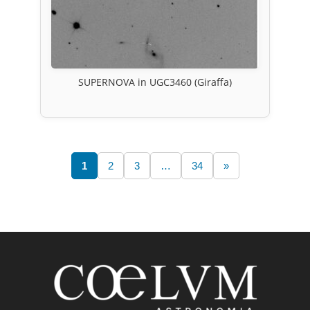
SUPERNOVA in UGC3460 (Giraffa)
1
2
3
…
34
»